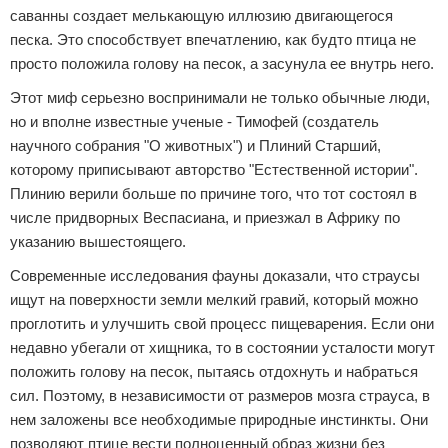
саванны создает мелькающую иллюзию двигающегося
песка. Это способствует впечатлению, как будто птица не
просто положила голову на песок, а засунула ее внутрь него.
Этот миф серьезно воспринимали не только обычные люди,
но и вполне известные ученые - Тимофей (создатель
научного собрания "О животных") и Плиний Старший,
которому приписывают авторство "Естественной истории".
Плинию верили больше по причине того, что тот состоял в
числе придворных Веспасиана, и приезжал в Африку по
указанию вышестоящего.
Современные исследования фауны доказали, что страусы
ищут на поверхности земли мелкий гравий, который можно
проглотить и улучшить свой процесс пищеварения. Если они
недавно убегали от хищника, то в состоянии усталости могут
положить голову на песок, пытаясь отдохнуть и набраться
сил. Поэтому, в независимости от размеров мозга страуса, в
нем заложены все необходимые природные инстинкты. Они
позволяют птице вести полноценный образ жизни без