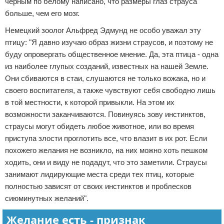
черным по белому написано, что размеры глаз страуса
больше, чем его мозг.
Немецкий зоолог Альфред Эдмунд не особо уважал эту
птицу: "Я давно изучаю образ жизни страусов, и поэтому не
буду опровергать общественное мнение. Да, эта птица - одна
из наиболее глупых созданий, известных на нашей Земле.
Они сбиваются в стаи, слушаются не только вожака, но и
своего воспитателя, а также чувствуют себя свободно лишь
в той местности, к которой привыкли. На этом их
возможности заканчиваются. Повинуясь зову инстинктов,
страусы могут обидеть любое животное, или во время
приступа злости проглотить все, что влазит в их рот. Если
похожего желания не возникло, на них можно хоть пешком
ходить, они и виду не подадут, что это заметили. Страусы
занимают лидирующие места среди тех птиц, которые
полностью зависят от своих инстинктов и проблесков
сиюминутных желаний".
Желание есть - признак