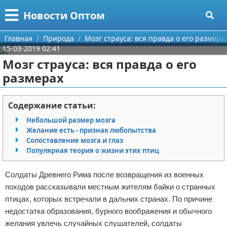
Меню
X
Новости Оптом
Главная
Главная
Природа
Мозг страуса: вся правда о его размера
15-03-2019 02:41
Категории
Мозг страуса: вся правда о его
размерах
Поиск
Информационные технологии
О проекте
Автомобили
Содержание статьи:
Небольшой размер мозга
Контакты
Знаменитости
Желание есть - признак любопытства
Сопоставление мозга и глаз
Сотрудничество
Политика
Популярная теория о жизни этих птиц
Размещение рекламы
Природа
Солдаты Древнего Рима после возвращения из военных
походов рассказывали местным жителям байки о странных
Для правообладателей
Философия
птицах, которых встречали в дальних странах. По причине
недостатка образования, бурного воображения и обычного
Условия предоставления информации
Культура
желания увлечь случайных слушателей, солдаты