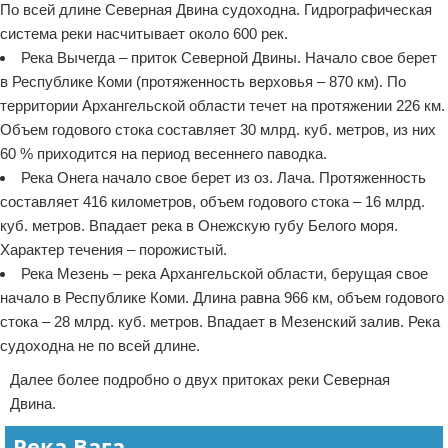
По всей длине Северная Двина судоходна. Гидрографическая
система реки насчитывает около 600 рек.
Река Вычегда – приток Северной Двины. Начало свое берет
в Республике Коми (протяженность верховья – 870 км). По
территории Архангельской области течет на протяжении 226 км.
Объем годового стока составляет 30 млрд. куб. метров, из них
60 % приходится на период весеннего паводка.
Река Онега начало свое берет из оз. Лача. Протяженность
составляет 416 километров, объем годового стока – 16 млрд.
куб. метров. Впадает река в Онежскую губу Белого моря.
Характер течения – порожистый.
Река Мезень – река Архангельской области, берущая свое
начало в Республике Коми. Длина равна 966 км, объем годового
стока – 28 млрд. куб. метров. Впадает в Мезенский залив. Река
судоходна не по всей длине.
Далее более подробно о двух притоках реки Северная
Двина.
Река Вага