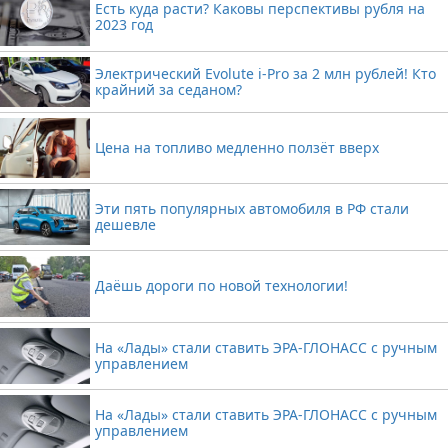
Есть куда расти? Каковы перспективы рубля на
2023 год
Электрический Evolute i-Pro за 2 млн рублей! Кто
крайний за седаном?
Цена на топливо медленно ползёт вверх
Эти пять популярных автомобиля в РФ стали
дешевле
Даёшь дороги по новой технологии!
На «Лады» стали ставить ЭРА-ГЛОНАСС с ручным
управлением
На «Лады» стали ставить ЭРА-ГЛОНАСС с ручным
управлением