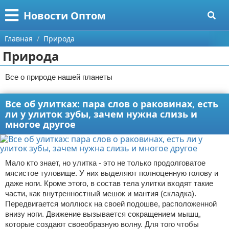
Меню
X
Новости Оптом
Главная
Главная
Природа
Природа
Категории
Все о природе нашей планеты
Поиск
Информационные технологии
Все об улитках: пара слов о раковинах, есть
О проекте
Автомобили
ли у улиток зубы, зачем нужна слизь и
многое другое
Контакты
Знаменитости
Сотрудничество
Политика
Мало кто знает, но улитка - это не только продолговатое
Размещение рекламы
Природа
мясистое туловище. У них выделяют полноценную голову и
даже ноги. Кроме этого, в состав тела улитки входят такие
части, как внутренностный мешок и мантия (складка).
Для правообладателей
Философия
Передвигается моллюск на своей подошве, расположенной
внизу ноги. Движение вызывается сокращением мышц,
Условия предоставления информации
Культура
которые создают своеобразную волну. Для того чтобы