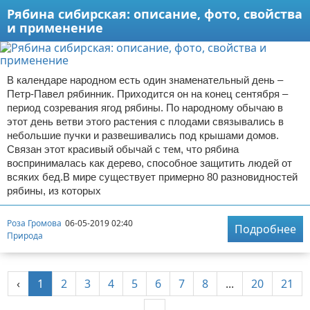
Рябина сибирская: описание, фото, свойства
и применение
В календаре народном есть один знаменательный день –
Петр-Павел рябинник. Приходится он на конец сентября –
период созревания ягод рябины. По народному обычаю в
этот день ветви этого растения с плодами связывались в
небольшие пучки и развешивались под крышами домов.
Связан этот красивый обычай с тем, что рябина
воспринималась как дерево, способное защитить людей от
всяких бед.В мире существует примерно 80 разновидностей
рябины, из которых
Роза Громова
06-05-2019 02:40
Подробнее
Природа
‹
1
2
3
4
5
6
7
8
...
20
21