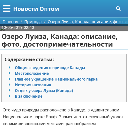
Меню
X
Новости Оптом
Главная
Главная
Природа
Озеро Луиза, Канада: описание, фото,
10-05-2019 02:40
Категории
Озеро Луиза, Канада: описание,
фото, достопримечательности
Поиск
Информационные технологии
О проекте
Автомобили
Содержание статьи:
Общие сведения о природе Канады
Контакты
Знаменитости
Местоположение
Главное украшение Национального парка
Сотрудничество
Политика
История названия
Отдых у озера Луиза (Канада)
Размещение рекламы
Природа
В заключение
Для правообладателей
Философия
Это чудо природы расположено в Канаде, в удивительном
Национальном парке Банф. Знаменит этот сказочный уголок
Условия предоставления информации
Культура
своими живописными местами, разнообразием