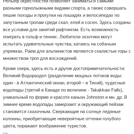
Рельеф окрестностей позволяет заниматься самыми
разными горнолыжными видами спорта, а также совершать
пешие походы и прогулки на лошадях и велосипедах по
запутанным тропам среди скал, елей и сосен. Здесь созданы
все условия для занятий рафтингом. Есть возможность
поиграть в гольф и теннис. Любители экзотики могут
испытать удивительные чувства, катаясь на собачьих
упряжках. Раем для альпинистов являются скалистые горы с
множеством троп для восхождений.
Кроме озера, здесь есть и другие достопримечательности:
Великий Водораздел (разделение мощных потоков воды:
один - в Атлантический океан, второй – в Тихий), чудесные
водопады (третий в Канаде по величине - Takakkaw Falls),
уникальный по форме и красоте каньон Johnston и мн. др. В
зимнее время водопады замерзают и окружающий пейзаж
становится сказочным. Сверкающие на солнце ледяные
колонны, приобретающие невероятные оттенки голубого
цвета, поражают воображение туристов.