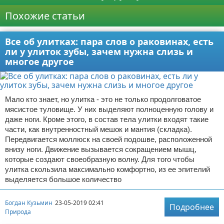
Похожие статьи
Все об улитках: пара слов о раковинах, есть
ли у улиток зубы, зачем нужна слизь и
многое другое
Мало кто знает, но улитка - это не только продолговатое
мясистое туловище. У них выделяют полноценную голову и
даже ноги. Кроме этого, в состав тела улитки входят такие
части, как внутренностный мешок и мантия (складка).
Передвигается моллюск на своей подошве, расположенной
внизу ноги. Движение вызывается сокращением мышц,
которые создают своеобразную волну. Для того чтобы
улитка скользила максимально комфортно, из ее эпителий
выделяется большое количество
Богдан Кузьмин
23-05-2019 02:41
Подробнее
Природа