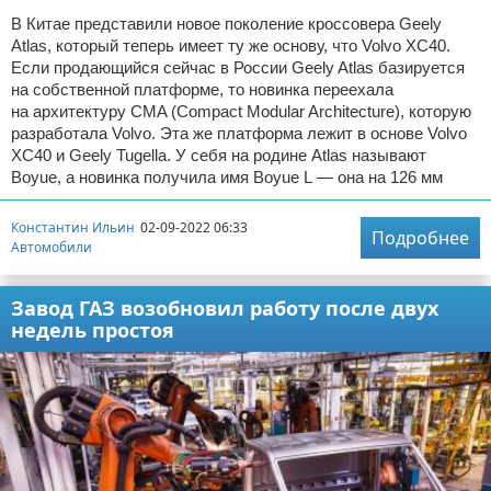
В Китае представили новое поколение кроссовера Geely
Atlas, который теперь имеет ту же основу, что Volvo XC40.
Если продающийся сейчас в России Geely Atlas базируется
на собственной платформе, то новинка переехала
на архитектуру CMA (Compact Modular Architecture), которую
разработала Volvo. Эта же платформа лежит в основе Volvo
XC40 и Geely Tugella. У себя на родине Atlas называют
Boyue, а новинка получила имя Boyue L — она на 126 мм
Константин Ильин
02-09-2022 06:33
Подробнее
Автомобили
Завод ГАЗ возобновил работу после двух
недель простоя