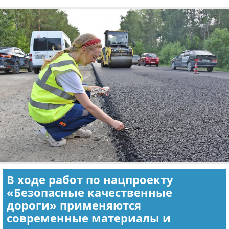
Отказ от ответственности
Экономика
Разное
В ходе работ по нацпроекту
«Безопасные качественные
дороги» применяются
современные материалы и