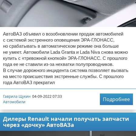
АвтоВАЗ объявил о возобновлении продаж автомобилей
с системой экстренного оповещения ЭРА-ГЛОНАСС,
но срабатывать в автоматическом режиме она больше
не умеет. Автомобили Lada Granta и Lada Niva снова можно
купить с «тревожной кнопкой» ЭРА-ГЛОНАСС. С прошлого
года ее не ставили из-за нехватки полупроводников.
В случае дорожного инцидента система позволяет вызвать
на место происшествия экстренные службы. С прошлого
года АвтоВАЗ прекратил
Гаврила Щукин
04-09-2022 07:33
Подробнее
Автомобили
Дилеры Renault начали получать запчасти
через «дочку» АвтоВАЗа