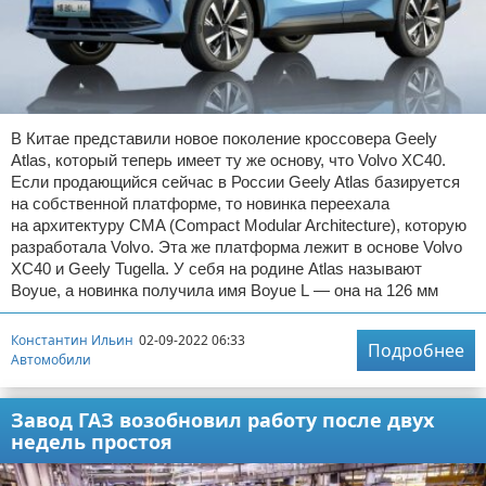
В Китае представили новое поколение кроссовера Geely
Atlas, который теперь имеет ту же основу, что Volvo XC40.
Если продающийся сейчас в России Geely Atlas базируется
на собственной платформе, то новинка переехала
на архитектуру CMA (Compact Modular Architecture), которую
разработала Volvo. Эта же платформа лежит в основе Volvo
XC40 и Geely Tugella. У себя на родине Atlas называют
Boyue, а новинка получила имя Boyue L — она на 126 мм
Константин Ильин
02-09-2022 06:33
Подробнее
Автомобили
Завод ГАЗ возобновил работу после двух
недель простоя