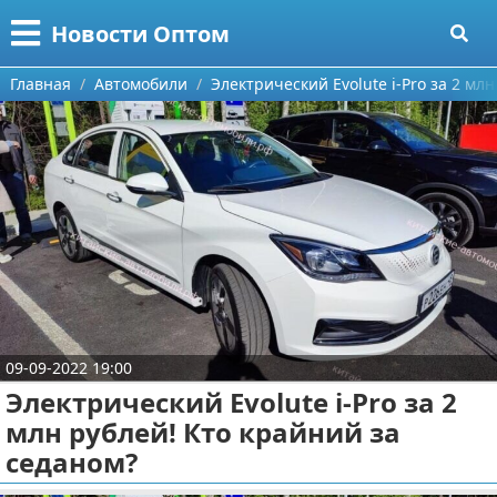
Меню
X
Новости Оптом
Главная
Главная
Автомобили
Электрический Evolute i-Pro за 2 мл
Категории
Поиск
Информационные технологии
О проекте
Автомобили
Контакты
Знаменитости
Сотрудничество
Политика
09-09-2022 19:00
Размещение рекламы
Природа
Электрический Evolute i-Pro за 2
млн рублей! Кто крайний за
Для правообладателей
Философия
седаном?
Условия предоставления информации
Культура