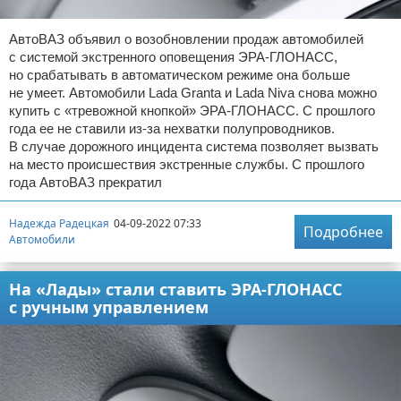
АвтоВАЗ объявил о возобновлении продаж автомобилей
с системой экстренного оповещения ЭРА-ГЛОНАСС,
но срабатывать в автоматическом режиме она больше
не умеет. Автомобили Lada Granta и Lada Niva снова можно
купить с «тревожной кнопкой» ЭРА-ГЛОНАСС. С прошлого
года ее не ставили из-за нехватки полупроводников.
В случае дорожного инцидента система позволяет вызвать
на место происшествия экстренные службы. С прошлого
года АвтоВАЗ прекратил
Надежда Радецкая
04-09-2022 07:33
Подробнее
Автомобили
На «Лады» стали ставить ЭРА-ГЛОНАСС
с ручным управлением