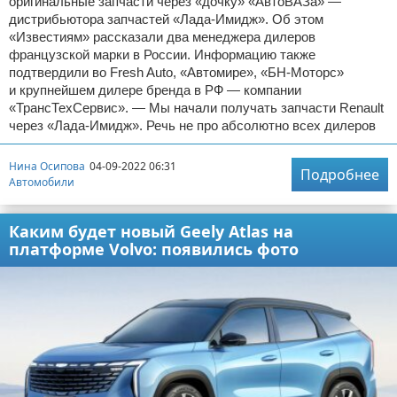
оригинальные запчасти через «дочку» «АвтоВАЗа» —
дистрибьютора запчастей «Лада-Имидж». Об этом
«Известиям» рассказали два менеджера дилеров
французской марки в России. Информацию также
подтвердили во Fresh Auto, «Автомире», «БН-Моторс»
и крупнейшем дилере бренда в РФ — компании
«ТрансТехСервис». — Мы начали получать запчасти Renault
через «Лада-Имидж». Речь не про абсолютно всех дилеров
Нина Осипова
04-09-2022 06:31
Подробнее
Автомобили
Каким будет новый Geely Atlas на
платформе Volvo: появились фото