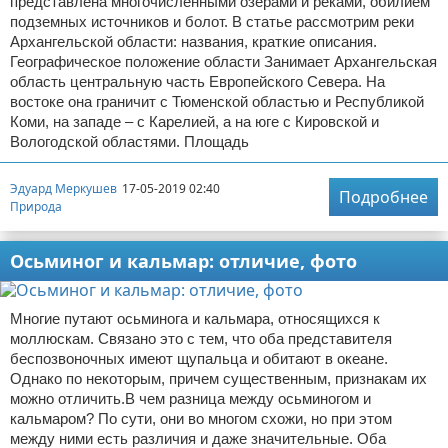
представлена многочисленными озерами и реками, обилием
подземных источников и болот. В статье рассмотрим реки
Архангельской области: названия, краткие описания.
Географическое положение области Занимает Архангельская
область центральную часть Европейского Севера. На
востоке она граничит с Тюменской областью и Республикой
Коми, на западе – с Карелией, а на юге с Кировской и
Вологодской областями. Площадь
Эдуард Меркушев
17-05-2019 02:40
Подробнее
Природа
Осьминог и кальмар: отличие, фото
Многие путают осьминога и кальмара, относящихся к
моллюскам. Связано это с тем, что оба представителя
беспозвоночных имеют щупальца и обитают в океане.
Однако по некоторым, причем существенным, признакам их
можно отличить.В чем разница между осьминогом и
кальмаром? По сути, они во многом схожи, но при этом
между ними есть различия и даже значительные. Оба