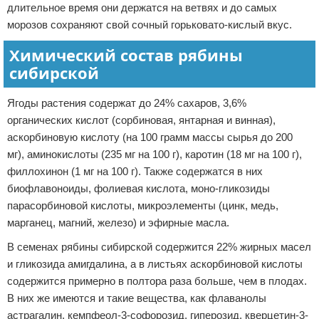
длительное время они держатся на ветвях и до самых
морозов сохраняют свой сочный горьковато-кислый вкус.
Химический состав рябины
сибирской
Ягоды растения содержат до 24% сахаров, 3,6%
органических кислот (сорбиновая, янтарная и винная),
аскорбиновую кислоту (на 100 грамм массы сырья до 200
мг), аминокислоты (235 мг на 100 г), каротин (18 мг на 100 г),
филлохинон (1 мг на 100 г). Также содержатся в них
биофлавоноиды, фолиевая кислота, моно-гликозиды
парасорбиновой кислоты, микроэлементы (цинк, медь,
марганец, магний, железо) и эфирные масла.
В семенах рябины сибирской содержится 22% жирных масел
и гликозида амигдалина, а в листьях аскорбиновой кислоты
содержится примерно в полтора раза больше, чем в плодах.
В них же имеются и такие вещества, как флаванолы
астрагалин, кемпфеол-3-софорозид, гиперозид, кверцетин-3-