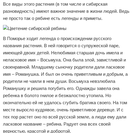
Все виды этого растения (в том числе и сибирская
разновидность) имеют важное значение в жизни людей. Ведь
не просто так о рябине есть легенды и приметы.
В Поморье ходит легенда о происхождении русского
названия растения. В ней говорится о супружеской паре,
имеющей двоих детей. Нелюбимая старшая дочь имела и
неласковое имя – Восьмуха. Она была злой, завистливой и
своенравной. Младшему сыночку родители дали ласковое
имя – Романушка. И был он очень приветливым и добрым, а
родители не чаяли в нем души. Восьмуха невзлюбила
Романушку и решила погубить его. Однажды завела она
ребенка в болото гнилое и безжалостно утопила. Но
окончательно ей не удалось сгубить братика своего. На том
месте выросло кудрявое, очень приветливое деревце. И с
тех пор растет оно по всей русской земле, а люди ему дали
ласковое название – рябина. Радует она всех своей
верностью, красотой и добротой.