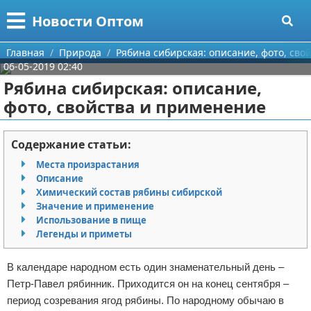
Меню
X
Новости Оптом
Главная
Главная
Природа
Рябина сибирская: описание, фото, сво
06-05-2019 02:40
Категории
Рябина сибирская: описание,
фото, свойства и применение
Поиск
Информационные технологии
О проекте
Автомобили
Содержание статьи:
Места произрастания
Контакты
Знаменитости
Описание
Химический состав рябины сибирской
Сотрудничество
Политика
Значение и применение
Использование в пище
Размещение рекламы
Природа
Легенды и приметы
Для правообладателей
Философия
В календаре народном есть один знаменательный день –
Петр-Павел рябинник. Приходится он на конец сентября –
Условия предоставления информации
Культура
период созревания ягод рябины. По народному обычаю в