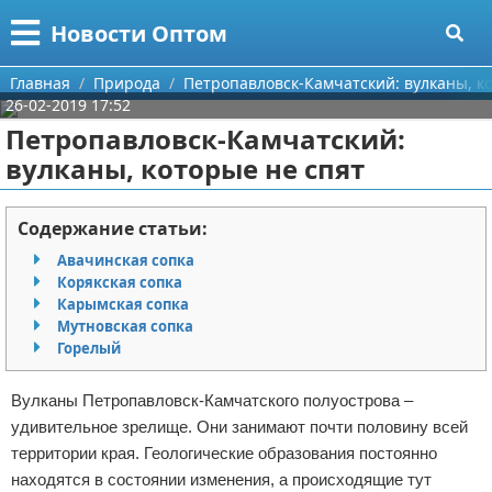
Меню
X
Новости Оптом
Главная
Главная
Природа
Петропавловск-Камчатский: вулканы, к
26-02-2019 17:52
Категории
Петропавловск-Камчатский:
вулканы, которые не спят
Поиск
Информационные технологии
О проекте
Автомобили
Содержание статьи:
Авачинская сопка
Контакты
Знаменитости
Корякская сопка
Карымская сопка
Сотрудничество
Политика
Мутновская сопка
Горелый
Размещение рекламы
Природа
Вулканы Петропавловск-Камчатского полуострова –
Для правообладателей
Философия
удивительное зрелище. Они занимают почти половину всей
территории края. Геологические образования постоянно
Условия предоставления информации
Культура
находятся в состоянии изменения, а происходящие тут