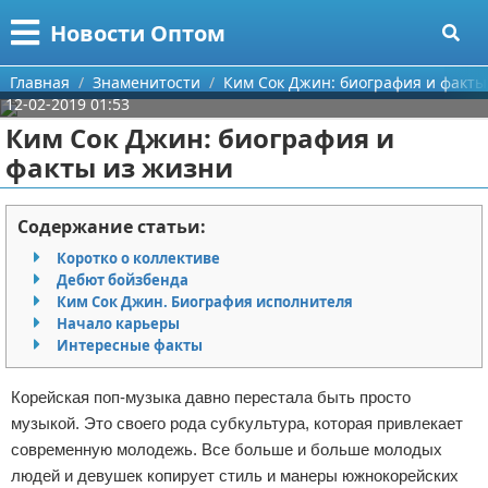
Меню
X
Новости Оптом
Главная
Главная
Знаменитости
Ким Сок Джин: биография и факты
12-02-2019 01:53
Категории
Ким Сок Джин: биография и
факты из жизни
Поиск
Информационные технологии
О проекте
Автомобили
Содержание статьи:
Коротко о коллективе
Контакты
Знаменитости
Дебют бойзбенда
Ким Сок Джин. Биография исполнителя
Сотрудничество
Политика
Начало карьеры
Интересные факты
Размещение рекламы
Природа
Корейская поп-музыка давно перестала быть просто
Для правообладателей
Философия
музыкой. Это своего рода субкультура, которая привлекает
современную молодежь. Все больше и больше молодых
Условия предоставления информации
Культура
людей и девушек копирует стиль и манеры южнокорейских