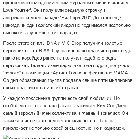
организованном одноименным журналом с мини-изданием
Love Yourself. Они получили седьмую строчку в
американском хит-параде "Билборд 200". До этого еще
никогда ни один азиатский айдол не поднимался настолько
высоко в зарубежных хит-парадах.
После этого синглы DNA и MIC Drop получили золотые
сертификаты от RIAA. Группа вновь вошла в историю, ведь
никто из корейцев ранее не получал подобного рода
сертификат. Талантливые парни два года подряд получали
“золото” в номинации «Артист Года» на фестивале MAMA.
Со дня образования группа продала свыше пяти миллионов
своих пластинок во многих странах.
У каждого поклонника группы есть свой любимчик. Но
особое место в сердцах фанатов занимает Ким Сок Джин -
самый взрослый член коллектива и главный вокалист. Он
также является автором нескольких песен. Парень
привлекает не только своей внешностью, но и харизмой.