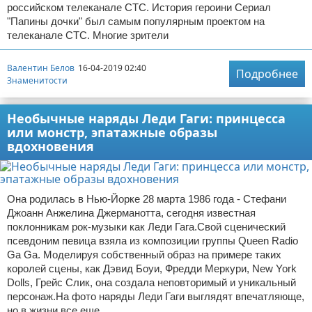
российском телеканале СТС. История героини Сериал
"Папины дочки" был самым популярным проектом на
телеканале СТС. Многие зрители
Валентин Белов
16-04-2019 02:40
Подробнее
Знаменитости
Необычные наряды Леди Гаги: принцесса
или монстр, эпатажные образы
вдохновения
Она родилась в Нью-Йорке 28 марта 1986 года - Стефани
Джоанн Анжелина Джерманотта, сегодня известная
поклонникам рок-музыки как Леди Гага.Свой сценический
псевдоним певица взяла из композиции группы Queen Radio
Ga Ga. Моделируя собственный образ на примере таких
королей сцены, как Дэвид Боуи, Фредди Меркури, New York
Dolls, Грейс Слик, она создала неповторимый и уникальный
персонаж.На фото наряды Леди Гаги выглядят впечатляюще,
но в жизни все еще