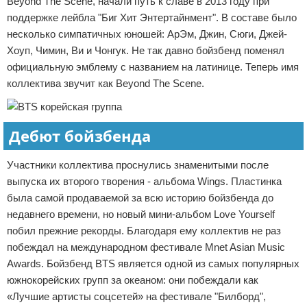
Beyond The Scene, начали путь к славе в 2013 году при
поддержке лейбла "Биг Хит Энтертайнмент". В составе было
несколько симпатичных юношей: АрЭм, Джин, Сюги, Джей-
Хоуп, Чимин, Ви и Чонгук. Не так давно бойзбенд поменял
официальную эмблему с названием на латинице. Теперь имя
коллектива звучит как Beyond The Scene.
Дебют бойзбенда
Участники коллектива проснулись знаменитыми после
выпуска их второго творения - альбома Wings. Пластинка
была самой продаваемой за всю историю бойзбенда до
недавнего времени, но новый мини-альбом Love Yourself
побил прежние рекорды. Благодаря ему коллектив не раз
побеждал на международном фестивале Mnet Asian Music
Awards. Бойзбенд BTS является одной из самых популярных
южнокорейских групп за океаном: они побеждали как
«Лучшие артисты соцсетей» на фестивале "Билборд",