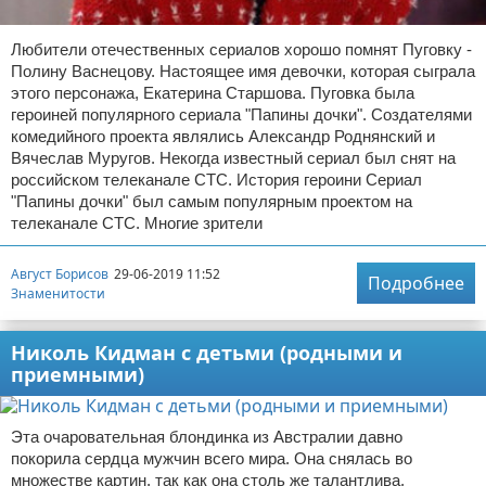
Любители отечественных сериалов хорошо помнят Пуговку -
Полину Васнецову. Настоящее имя девочки, которая сыграла
этого персонажа, Екатерина Старшова. Пуговка была
героиней популярного сериала "Папины дочки". Создателями
комедийного проекта являлись Александр Роднянский и
Вячеслав Муругов. Некогда известный сериал был снят на
российском телеканале СТС. История героини Сериал
"Папины дочки" был самым популярным проектом на
телеканале СТС. Многие зрители
Август Борисов
29-06-2019 11:52
Подробнее
Знаменитости
Николь Кидман с детьми (родными и
приемными)
Эта очаровательная блондинка из Австралии давно
покорила сердца мужчин всего мира. Она снялась во
множестве картин, так как она столь же талантлива,