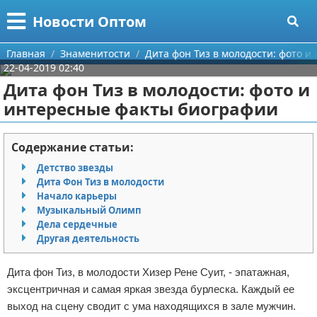
Меню
X
Новости Оптом
Главная
Главная
Знаменитости
Дита фон Тиз в молодости: фото 
22-04-2019 02:40
Категории
Дита фон Тиз в молодости: фото и
интересные факты биографии
Поиск
Информационные технологии
О проекте
Автомобили
Содержание статьи:
Детство звезды
Контакты
Знаменитости
Дита Фон Тиз в молодости
Начало карьеры
Сотрудничество
Политика
Музыкальный Олимп
Дела сердечные
Размещение рекламы
Природа
Другая деятельность
Для правообладателей
Философия
Дита фон Тиз, в молодости Хизер Рене Суит, - эпатажная,
эксцентричная и самая яркая звезда бурлеска. Каждый ее
Условия предоставления информации
Культура
выход на сцену сводит с ума находящихся в зале мужчин.