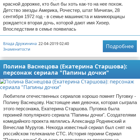
красной дорожке, кто был бы хоть как-то на нее похож.
Детство звезды Америка, Рочестер, штат Мичиган, 28
сентября 1972 год - в семье машиниста и маникюрщицы
рождается вторая дочь, которой дают имя Хизер.
Впоследствии в семье появилась
Влада Дружинина
22-04-2019 02:40
Подробнее
Знаменитости
Полина Васнецова (Екатерина Старшова):
персонаж сериала "Папины дочки"
Любители отечественных сериалов хорошо помнят Пуговку -
Полину Васнецову. Настоящее имя девочки, которая сыграла
этого персонажа, Екатерина Старшова. Пуговка была
героиней популярного сериала "Папины дочки". Создателями
комедийного проекта являлись Александр Роднянский и
Вячеслав Муругов. Некогда известный сериал был снят на
российском телеканале СТС. История героини Сериал
"Папины дочки" был самым популярным проектом на