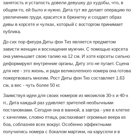
занятость и усталость довели девушку до худобы, что, в
общем-то, ей было и нужно. Дита тут же делает операцию по
увеличению груди, красится в брюнетку и создает образ
дивы в корсете и чулках, который с восторгом принимает
публика.
До сих пор фигура Диты фон Тиз является предметом
зависти женщин и восхищения мужчин. С помощью корсета
она уменьшает свою талию на 12 см. И хотя корсеты сильно
деформируют внутренние органы, Диту это не пугает. Сцена
для нее - это жизнь, и ради великолепного номера она готова
пожертвовать многим. Рост Диты фон Тиз составляет 1.63
см, а вес - чуть более 50 кг.
Заимствуя идеи для своих номеров из мюзиклов 30-х и 40-х
гг., Дита каждый раз удивляет зрителей необычными
постановками. Сегодня она в ванной, а завтра - уже в клетке
с качелями, словно птица, распахивает огромные веера из
боа, соблазняя всех вокруг. Особенно эффектными
получились номера с бокалом мартини, на карусели и в