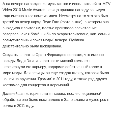
А на вечере награждения музыкантов и исполнителей от MTV
Video 2010 Music Awards певица приняла награду за видео
года именно в костюме из мяса. Несмотря на то что это был
третий за вечер наряд Леди Гаги (фото выше), в котором она
выходила к зрителям, платье произвело впечатление
разорвавшейся бомбы и было охарактеризовано, как "самый
возмутительный показ моды" вечера. Публика
действительно была шокирована.
Создатель платья Фрэнк Фернандес полагает, что именно
наряды Леди Гаги, и в частности мясной комплект
перевернули его карьеру, подарили собственный голос в
мире моды. Для певицы он еще создал шляпу, которая была
на ней на вручении "Грэмми" в 2011 году, а также ряд других
костюмов для концертов и церемоний.
Дальнейшая история платья такова: после специальной
обработки оно было выставлено в Зале славы и музее рок-н-
ролла в 2011 году.