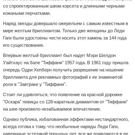
со спроектированным швом корсета и длинными черными
кожаными перчатками.
Наряд звезды довершало ожерельем с самым известным в
мире желтым бриллиантом. Только две женщины до Леди
Гаги были удостоены чести носить этот камень за 144 года
его существования.
Впервые желтый бриллиант был надет Мэри Шелдон
Уайтхаус на бале "Тиффани" 1957 года. В 1961 году пришла
очередь Одри Хепберн получить разрешение на ношение
бриллианта для рекламных фотографий к ее знаменитой
роли в "Завтраке у "Тиффани".
Стоит ли удивляться, что появление на красной дорожке
"Оскара" певицы со 128-каратным диамантом от "Тиффани"
на шее произвело незабываемое впечатление.
Однако публика, избалованная эффектами нестандартного,
всегда готова к тому, что необычные наряды Леди Гаги,
навеянные эстетикой прошлых лет, все же появляются в ее