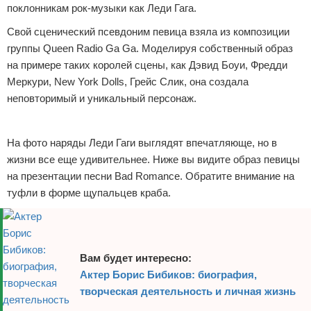
поклонникам рок-музыки как Леди Гага.
Отказ от ответственности
Экономика
Свой сценический псевдоним певица взяла из композиции
Разное
группы Queen Radio Ga Ga. Моделируя собственный образ
на примере таких королей сцены, как Дэвид Боуи, Фредди
Меркури, New York Dolls, Грейс Слик, она создала
неповторимый и уникальный персонаж.
Реклама
На фото наряды Леди Гаги выглядят впечатляюще, но в
жизни все еще удивительнее. Ниже вы видите образ певицы
на презентации песни Bad Romance. Обратите внимание на
туфли в форме щупальцев краба.
Вам будет интересно:
Актер Борис Бибиков: биография,
творческая деятельность и личная жизнь