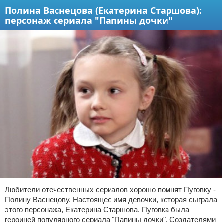
Полина Васнецова (Екатерина Старшова):
персонаж сериала "Папины дочки"
Любители отечественных сериалов хорошо помнят Пуговку -
Полину Васнецову. Настоящее имя девочки, которая сыграла
этого персонажа, Екатерина Старшова. Пуговка была
героиней популярного сериала "Папины дочки". Создателями