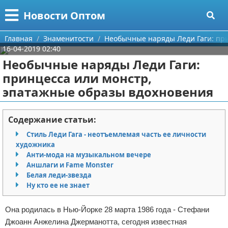
Меню
X
Новости Оптом
Главная
Главная
Знаменитости
Необычные наряды Леди Гаги: пр
16-04-2019 02:40
Категории
Необычные наряды Леди Гаги:
принцесса или монстр,
Поиск
Информационные технологии
эпатажные образы вдохновения
О проекте
Автомобили
Содержание статьи:
Контакты
Знаменитости
Стиль Леди Гага - неотъемлемая часть ее личности
художника
Сотрудничество
Политика
Анти-мода на музыкальном вечере
Аншлаги и Fame Monster
Размещение рекламы
Природа
Белая леди-звезда
Ну кто ее не знает
Для правообладателей
Философия
Она родилась в Нью-Йорке 28 марта 1986 года - Стефани
Условия предоставления информации
Культура
Джоанн Анжелина Джерманотта, сегодня известная