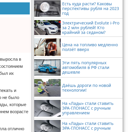
Есть куда расти? Каковы
перспективы рубля на 2023
год
Электрический Evolute i-Pro
за 2 млн рублей! Кто
крайний за седаном?
Цена на топливо медленно
ползёт вверх
 выросла в
Эти пять популярных
 состоянием
автомобиля в РФ стали
дешевле
 был их
Даёшь дороги по новой
технологии!
пекать и
о не было
На «Лады» стали ставить
яды, которые
ЭРА-ГЛОНАСС с ручным
ннем возрасте
управлением
На «Лады» стали ставить
ЭРА-ГЛОНАСС с ручным
лла отлично