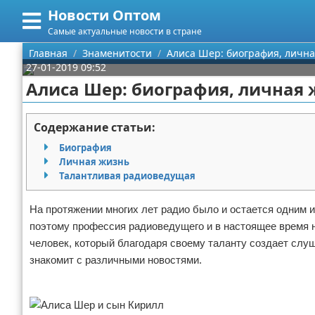
Новости Оптом
Меню
X
Самые актуальные новости в стране
Главная
Главная
Знаменитости
Алиса Шер: биография, лична
27-01-2019 09:52
Категории
Алиса Шер: биография, личная 
Поиск
Информационные технологии
Содержание статьи:
О проекте
Автомобили
Биография
Личная жизнь
Контакты
Знаменитости
Талантливая радиоведущая
Сотрудничество
Политика
На протяжении многих лет радио было и остается одним 
поэтому профессия радиоведущего и в настоящее время н
Размещение рекламы
Природа
человек, который благодаря своему таланту создает слу
знакомит с различными новостями.
Для правообладателей
Философия
Реклама
Условия предоставления информации
Культура