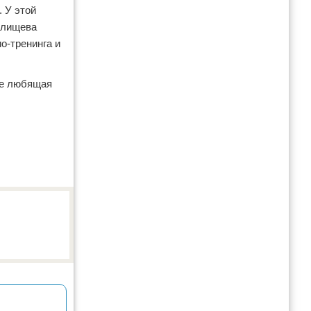
 У этой
елищева
о-тренинга и
же любящая