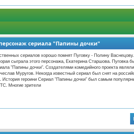
 персонаж сериала "Папины дочки"
ственных сериалов хорошо помнят Пуговку - Полину Васнецову
торая сыграла этого персонажа, Екатерина Старшова. Пуговка б
иала "Папины дочки". Создателями комедийного проекта являл
чеслав Муругов. Некогда известный сериал был снят на россий
. История героини Сериал "Папины дочки" был самым популярн
ТС. Многие зрители