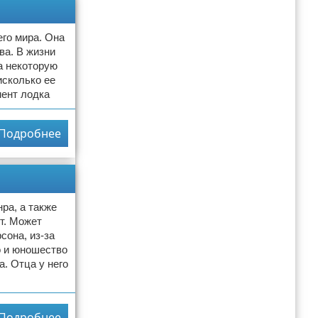
го мира. Она
ва. В жизни
а некоторую
исколько ее
мент лодка
Подробнее
ра, а также
т. Может
сона, из-за
о и юношество
а. Отца у него
Подробнее