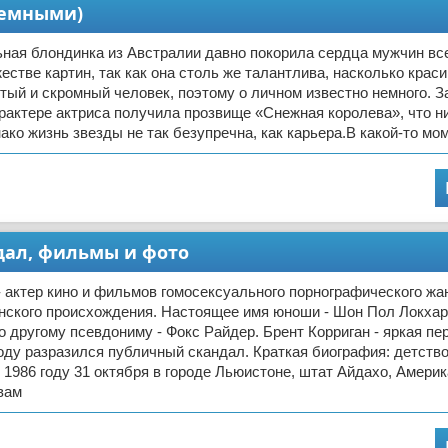
иемными)
ная блондинка из Австралии давно покорила сердца мужчин все
естве картин, так как она столь же талантлива, насколько краси
ый и скромный человек, поэтому о личном известно немного. З
рактере актриса получила прозвище «Снежная королева», что н
ако жизнь звезды не так безупречна, как карьера.В какой-то мо
ндал, фильмы и фото
- актер кино и фильмов гомосексуального порнографического жан
нского происхождения. Настоящее имя юноши - Шон Пол Локхар
о другому псевдониму - Фокс Райдер. Брент Корриган - яркая пер
году разразился публичный скандал. Краткая биография: детств
 1986 году 31 октября в городе Льюистоне, штат Айдахо, Америк
вам