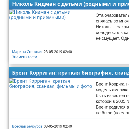
Николь Кидман с детьми (родными и пр
Эта очарователь
снялась во множ
Николь — закрыт
холодность в ха
не смущает. Одн
Марина Снежная
23-05-2019 02:40
Знаменитости
Брент Корриган: краткая биография, ска
Брент Корриган 
модель америка
быть известен п
которой в 2005 
Брент родился в
не было (по сло
Всеслав Белоусов
03-05-2019 02:40