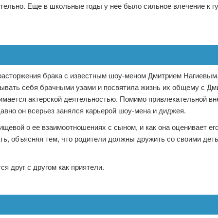
зительно. Еще в школьные годы у нее было сильное влечение к 
расторжения брака с известным шоу-меном Дмитрием Нагиевым,
зывать себя брачными узами и посвятила жизнь их общему с Дм
нимается актерской деятельностью. Помимо привлекательной вн
авно он всерьез занялся карьерой шоу-мена и диджея.
евой о ее взаимоотношениях с сыном, и как она оценивает его
ь, объясняя тем, что родители должны дружить со своими деть
я друг с другом как приятели.