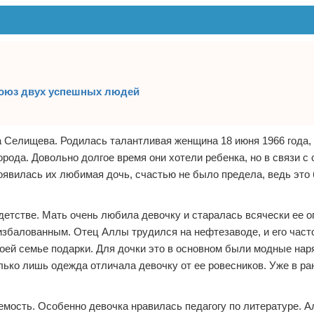
союз двух успешных людей
 Селищева. Родилась талантливая женщина 18 июня 1966 года,
орода. Довольно долгое время они хотели ребенка, но в связи с
появилась их любимая дочь, счастью не было предела, ведь это
етстве. Мать очень любила девочку и старалась всячески ее о
 избалованным. Отец Аллы трудился на нефтезаводе, и его част
воей семье подарки. Для дочки это в основном были модные нар
лько лишь одежда отличала девочку от ее ровесников. Уже в ра
емость. Особенно девочка нравилась педагогу по литературе. А