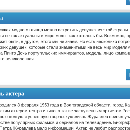
ы
ожках модного глянца можно встретить девушек из этой страны.
и не так актуальны в мире моды, как хотелось бы. Возможно, п
ожет быть, в другом, этого мы не знаем. Но есть несколько пот
ских девушек, которые стали знаменитыми на весь мир моделям
а Пинто Дочь португальских иммигрантов, модель, лицо компан
 это великолепная
ь актера
одился 8 февраля 1953 года в Волгоградской области, город К
ским актером театра и кино, а также заслуженным артистом Ро
свою долгую и успешную творческую жизнь Журавлев принял уч
естве популярных фильмов и сериалов на телевидение. Биограф
 Петра Журавлева мало информации. Актер не любит распростр