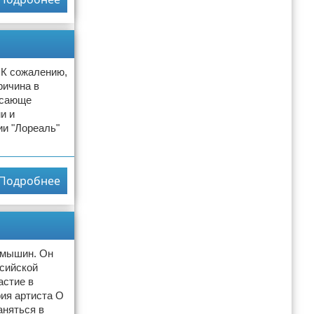
 К сожалению,
ричина в
рясающе
и и
ии "Лореаль"
Подробнее
амышин. Он
ссийской
астие в
ия артиста О
аняться в