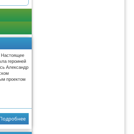
. Настоящее
ыла героиней
ись Александр
ском
ым проектом
Подробнее