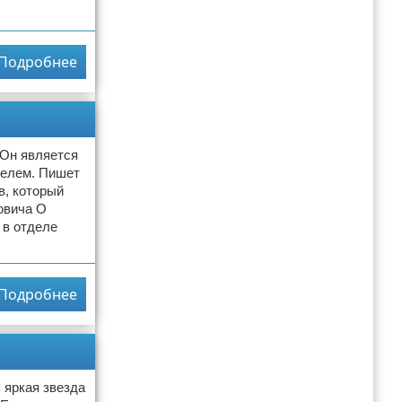
Подробнее
 Он является
ятелем. Пишет
в, который
овича О
 в отделе
Подробнее
 яркая звезда