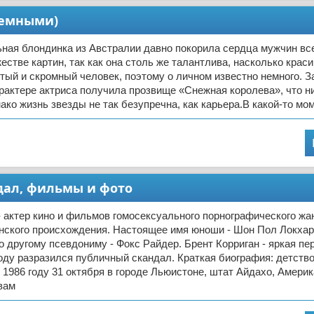
иемными)
ная блондинка из Австралии давно покорила сердца мужчин все
естве картин, так как она столь же талантлива, насколько краси
ый и скромный человек, поэтому о личном известно немного. З
рактере актриса получила прозвище «Снежная королева», что н
ако жизнь звезды не так безупречна, как карьера.В какой-то мо
ндал, фильмы и фото
- актер кино и фильмов гомосексуального порнографического жан
нского происхождения. Настоящее имя юноши - Шон Пол Локхар
о другому псевдониму - Фокс Райдер. Брент Корриган - яркая пер
году разразился публичный скандал. Краткая биография: детств
 1986 году 31 октября в городе Льюистоне, штат Айдахо, Америк
вам