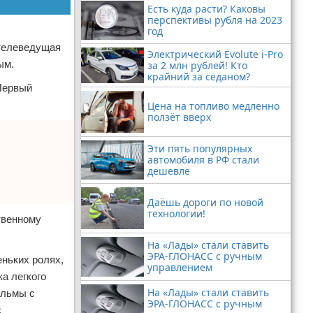
Есть куда расти? Каковы
перспективы рубля на 2023
год
 телеведущая
Электрический Evolute i-Pro
ым.
за 2 млн рублей! Кто
крайний за седаном?
 Первый
Цена на топливо медленно
ползёт вверх
Эти пять популярных
автомобиля в РФ стали
дешевле
Даёшь дороги по новой
технологии!
ственному
На «Лады» стали ставить
ЭРА-ГЛОНАСС с ручным
еньких ролях,
управлением
а легкого
На «Лады» стали ставить
ильмы с
ЭРА-ГЛОНАСС с ручным
с