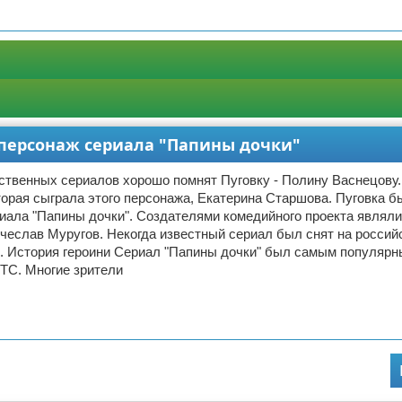
 персонаж сериала "Папины дочки"
ственных сериалов хорошо помнят Пуговку - Полину Васнецову
торая сыграла этого персонажа, Екатерина Старшова. Пуговка б
иала "Папины дочки". Создателями комедийного проекта являл
чеслав Муругов. Некогда известный сериал был снят на россий
. История героини Сериал "Папины дочки" был самым популярн
ТС. Многие зрители