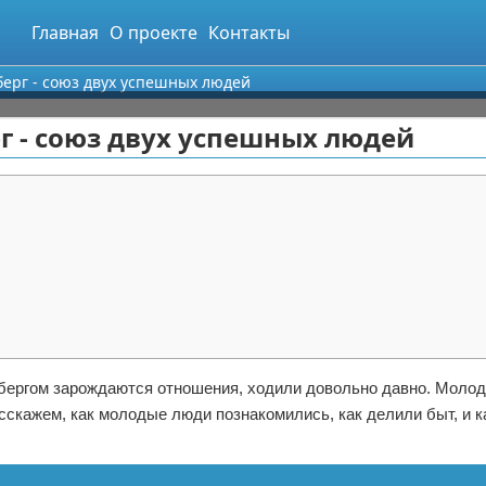
Главная
О проекте
Контакты
ерг - союз двух успешных людей
г - союз двух успешных людей
сбергом зарождаются отношения, ходили довольно давно. Моло
сскажем, как молодые люди познакомились, как делили быт, и к