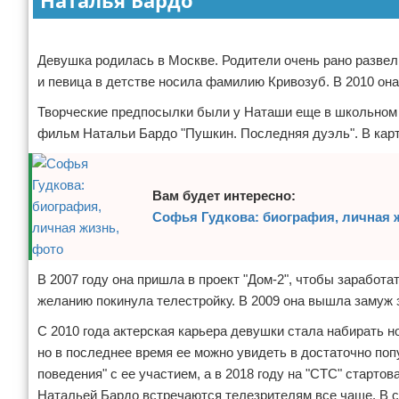
Наталья Бардо
Отказ от ответственности
Экономика
Реклама
Девушка родилась в Москве. Родители очень рано развел
Разное
и певица в детстве носила фамилию Кривозуб. В 2010 о
Творческие предпосылки были у Наташи еще в школьном во
фильм Натальи Бардо "Пушкин. Последняя дуэль". В карт
Вам будет интересно:
Софья Гудкова: биография, личная 
В 2007 году она пришла в проект "Дом-2", чтобы заработа
желанию покинула телестройку. В 2009 она вышла замуж з
С 2010 года актерская карьера девушки стала набирать н
но в последнее время ее можно увидеть в достаточно поп
поведения" с ее участием, а в 2018 году на "СТС" старт
Натальей Бардо встречаются телезрителям все чаще. В сп