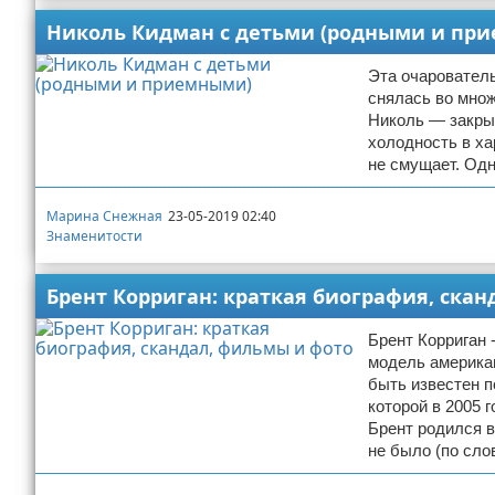
Николь Кидман с детьми (родными и пр
Эта очарователь
снялась во множ
Николь — закрыт
холодность в ха
не смущает. Одн
Марина Снежная
23-05-2019 02:40
Знаменитости
Брент Корриган: краткая биография, ска
Брент Корриган 
модель америка
быть известен п
которой в 2005 
Брент родился в
не было (по сло