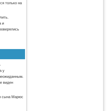
ся только на
лить.
а и
проверялись
ь
а у
 неожиданным.
не виден
ия сына Марюс