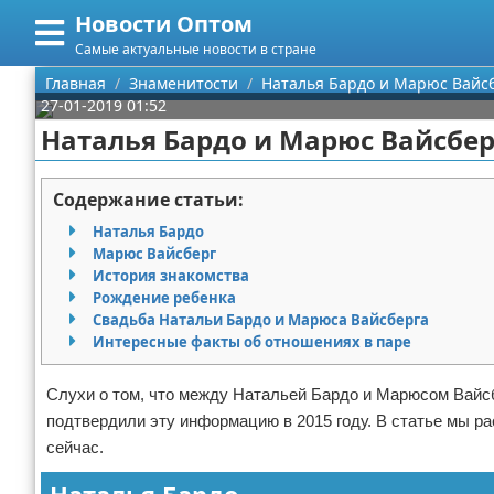
Новости Оптом
Меню
X
Самые актуальные новости в стране
Главная
Главная
Знаменитости
Наталья Бардо и Марюс Вайсб
27-01-2019 01:52
Категории
Наталья Бардо и Марюс Вайсбер
Поиск
Информационные технологии
Содержание статьи:
О проекте
Автомобили
Наталья Бардо
Марюс Вайсберг
Контакты
Знаменитости
История знакомства
Рождение ребенка
Свадьба Натальи Бардо и Марюса Вайсберга
Сотрудничество
Политика
Интересные факты об отношениях в паре
Размещение рекламы
Природа
Слухи о том, что между Натальей Бардо и Марюсом Вай
подтвердили эту информацию в 2015 году. В статье мы ра
Для правообладателей
Философия
сейчас.
Условия предоставления информации
Культура