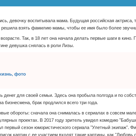
ись, девочку воспитывала мама. Будущая российская актриса,
на решила взять фамилию мамы, чтобы ее имя было более звучн
зрасте. Так, в 18 лет она начала делать первые шаги в кино.
ине девушка снялась в роли Лизы.
жизнь, фото
ть денег для своей семьи. Здесь она пробыла полгода и по соб
а бизнесмена, брак продлился всего три года.
овые обороты: сначала она снималась в сериалах в совсем мал
улярных проектах. В 2017 году зритель увидел комедию "Бабушк
овал первый сезон юмористического сериала "Улетный экипаж". Ф
исок картин с ее участием входят такие картины, как "Любовь 