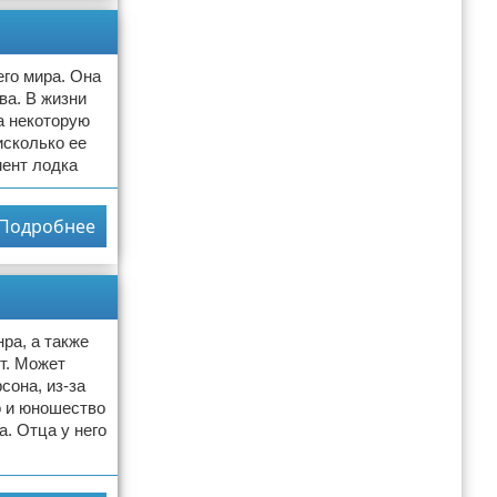
го мира. Она
ва. В жизни
а некоторую
исколько ее
мент лодка
Подробнее
ра, а также
т. Может
сона, из-за
о и юношество
а. Отца у него