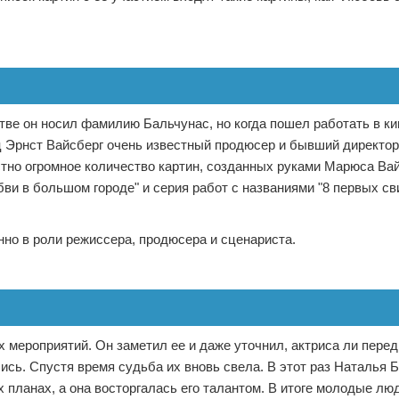
тве он носил фамилию Бальчунас, но когда пошел работать в к
ец Эрнст Вайсберг очень известный продюсер и бывший директор
стно огромное количество картин, созданных руками Марюса Вай
и в большом городе" и серия работ с названиями "8 первых сви
но в роли режиссера, продюсера и сценариста.
мероприятий. Он заметил ее и даже уточнил, актриса ли перед
ись. Спустя время судьба их вновь свела. В этот раз Наталья 
планах, а она восторгалась его талантом. В итоге молодые люд