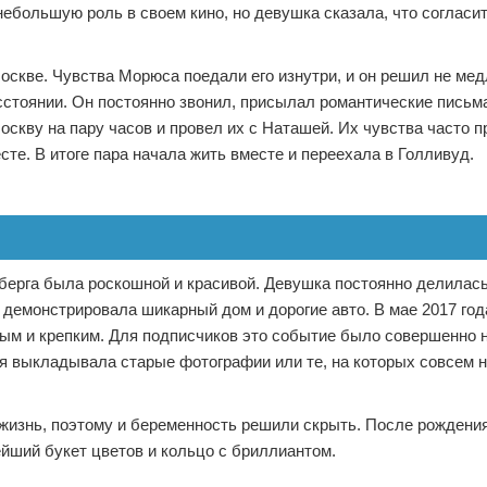
ебольшую роль в своем кино, но девушка сказала, что согласит
Москве. Чувства Морюса поедали его изнутри, и он решил не мед
сстоянии. Он постоянно звонил, присылал романтические письм
скву на пару часов и провел их с Наташей. Их чувства часто 
те. В итоге пара начала жить вместе и переехала в Голливуд.
ерга была роскошной и красивой. Девушка постоянно делилас
демонстрировала шикарный дом и дорогие авто. В мае 2017 год
ым и крепким. Для подписчиков это событие было совершенно
ья выкладывала старые фотографии или те, на которых совсем 
жизнь, поэтому и беременность решили скрыть. После рожден
йший букет цветов и кольцо с бриллиантом.