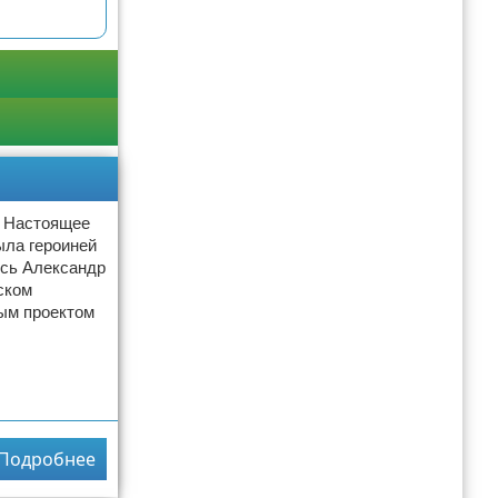
. Настоящее
ыла героиней
ись Александр
ском
ым проектом
Подробнее