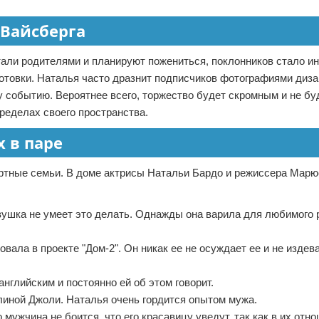
 Вайсберга
стали родителями и планируют пожениться, поклонников стало и
дготовки. Наталья часто дразнит подписчиков фотографиями диз
у событию. Вероятнее всего, торжество будет скромным и не бу
ределах своего пространства.
 в паре
артные семьи. В доме актрисы Натальи Бардо и режиссера Марю
евушка не умеет это делать. Однажды она варила для любимого р
вала в проекте "Дом-2". Он никак ее не осуждает ее и не издев
нглийским и постоянно ей об этом говорит.
иной Джоли. Наталья очень гордится опытом мужа.
мужчина не боится, что его красавицу уведут, так как в их отн