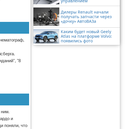
управлением
Дилеры Renault начали
получать запчасти через
«дочку» АвтоВАЗа
Каким будет новый Geely
Atlas на платформе Volvo:
инематограф,
появились фото
сберга.
даний", "8
 ним.
Бардо и
и поняли, что