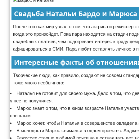
Свадьба Натальи Бардо и Марюса
После того как мир узнал о том, что актриса и режиссер 
когда это произойдет. Пока пара находится на стадии по
свадебных платьев, чем подогревает интерес к грядущем
афишироваться в СМИ. Пара любит оставлять личное в п
Интересные факты об отношениях
Творческие люди, как правило, создают не совсем станд
тоже много необычного:
Наталья не готовит для своего мужа. Дело в том, что д
у нее не получился.
Марюс знает о том, что в юном возрасте Наталья участво
прошлым.
Марюс хочет, чтобы Наталья в совершенстве овладела а
В молодости Марюс снимался в одном проекте с Анджел
Режиссер старше любимой почти на шестнадцать лет, но 