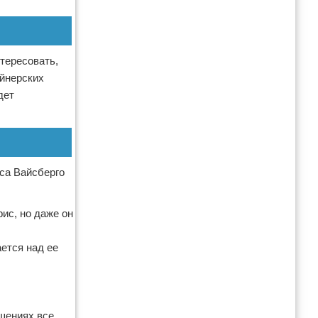
нтересовать,
айнерских
дет
са Вайсберго
ис, но даже он
ается над ее
ошениях все