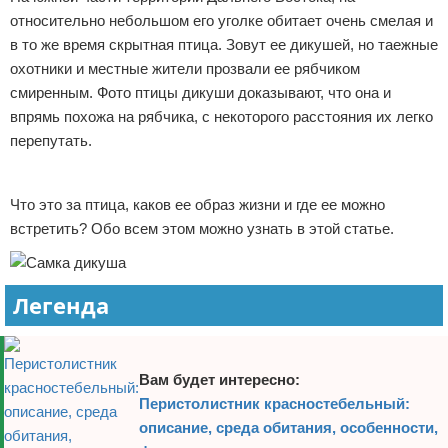
относительно небольшом его уголке обитает очень смелая и
Отказ от ответственности
Экономика
в то же время скрытная птица. Зовут ее дикушей, но таежные
охотники и местные жители прозвали ее рябчиком
Разное
смиренным. Фото птицы дикуши доказывают, что она и
впрямь похожа на рябчика, с некоторого расстояния их легко
перепутать.
Реклама
Что это за птица, каков ее образ жизни и где ее можно
встретить? Обо всем этом можно узнать в этой статье.
Легенда
Вам будет интересно:
Перистолистник красностебельный:
описание, среда обитания, особенности,