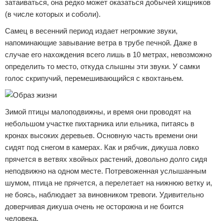
затаиваться, она редко может оказаться добычей хищников
(в числе которых и соболи).
Самец в весенний период издает негромкие звуки,
напоминающие завывание ветра в трубе печной. Даже в
случае его нахождения всего лишь в 10 метрах, невозможно
определить то место, откуда слышны эти звуки. У самки
голос скрипучий, перемешивающийся с квохтаньем.
Зимой птицы малоподвижны, и время они проводят на
небольшом участке пихтарника или ельника, питаясь в
кронах высоких деревьев. Основную часть времени они
сидят под снегом в камерах. Как и рябчик, дикуша ловко
прячется в ветвях хвойных растений, довольно долго сидя
неподвижно на одном месте. Потревоженная услышанным
шумом, птица не прячется, а перелетает на нижнюю ветку и,
не боясь, наблюдает за виновником тревоги. Удивительно
доверчивая дикуша очень не осторожна и не боится
человека.