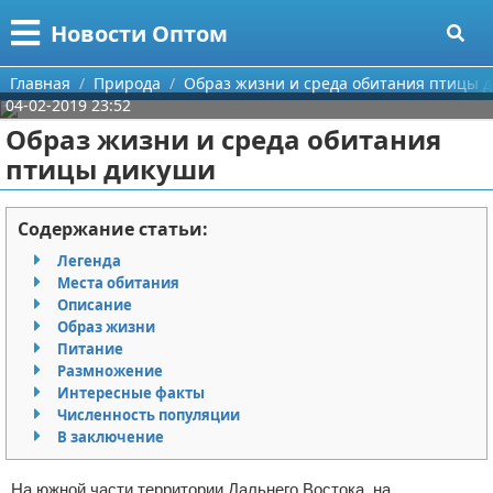
Меню
X
Новости Оптом
Главная
Главная
Природа
Образ жизни и среда обитания птицы 
04-02-2019 23:52
Категории
Образ жизни и среда обитания
птицы дикуши
Поиск
Информационные технологии
О проекте
Автомобили
Содержание статьи:
Легенда
Контакты
Знаменитости
Места обитания
Описание
Сотрудничество
Политика
Образ жизни
Питание
Размещение рекламы
Природа
Размножение
Интересные факты
Численность популяции
Для правообладателей
Философия
В заключение
Условия предоставления информации
Культура
На южной части территории Дальнего Востока, на