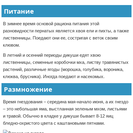
Питание
В зимнее время основой рациона питания этой
разновидности пернатых является хвоя ели и пихты, а также
лиственницы. Поедают они ее, состригая с веток своим
клювом.
В летний и осенний периоды дикуши едят хвою
лиственницы, семенные коробочки мха, листву травянистых
растений, различные ягоды (морошка, голубика, вороника,
клюква, брусника). Иногда поедают и насекомых.
Размножение
Время гнездования – середина мая-начало июня, а их гнездо
– это небольшая яма, выстланная зеленым мхом, листьями
и травой. Обычно в кладке у дикуши бывает 8-12 яиц
бледно-охристого цвета с каштановыми пятнами.