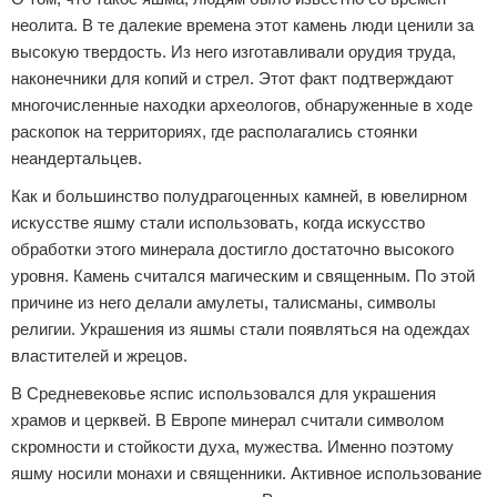
неолита. В те далекие времена этот камень люди ценили за
высокую твердость. Из него изготавливали орудия труда,
наконечники для копий и стрел. Этот факт подтверждают
многочисленные находки археологов, обнаруженные в ходе
раскопок на территориях, где располагались стоянки
неандертальцев.
Как и большинство полудрагоценных камней, в ювелирном
искусстве яшму стали использовать, когда искусство
обработки этого минерала достигло достаточно высокого
уровня. Камень считался магическим и священным. По этой
причине из него делали амулеты, талисманы, символы
религии. Украшения из яшмы стали появляться на одеждах
властителей и жрецов.
В Средневековье яспис использовался для украшения
храмов и церквей. В Европе минерал считали символом
скромности и стойкости духа, мужества. Именно поэтому
яшму носили монахи и священники. Активное использование