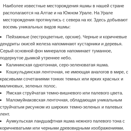
Наиболее известные месторождения яшмы в нашей стране
располагаются на Алтае и на Южном Урале. На Урале
месторождения протянулись с севера на юг. Здесь добывают
восемь уникальных видов яшмы:
Пейзажные (пестроцветные, орские). Черные и коричневые
дендриты окисей железа напоминают кустарники и деревья.
Серый основной фон минералов напоминает туманное,
подернутое дымкой утреннее небо.
Калининская однотонная, серо-зеленоватая яшма.
Кошкульдинская ленточная, не имеющая аналогов в мире, с
красивыми сочетаниями тонких темных или ярких красных и
малиновых, зеленых полос.
Ямская струйчатая темно-вишневого или палевого цвета.
Маломуйнаковская ленточная, обладающая уникальным
струйчатым рисунком из широких темно-зеленых и палевых
лент.
Аумкульская ландшафтная яшма нежного палевого тона с
коричневатыми или черными древовидными изображениями.