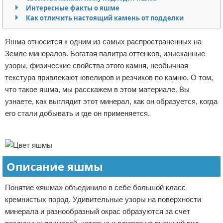
Интересные факты о яшме
Отказ от ответственности
Экономика
Как отличить настоящий камень от подделки
Разное
Яшма относится к одним из самых распространенных на
Земле минералов. Богатая палитра оттенков, изысканные
узоры, физические свойства этого камня, необычная
текстура привлекают ювелиров и резчиков по камню. О том,
что такое яшма, мы расскажем в этом материале. Вы
узнаете, как выглядит этот минерал, как он образуется, когда
его стали добывать и где он применяется.
Реклама
Описание яшмы
Понятие «яшма» объединило в себе большой класс
кремнистых пород. Удивительные узоры на поверхности
минерала и разнообразный окрас образуются за счет