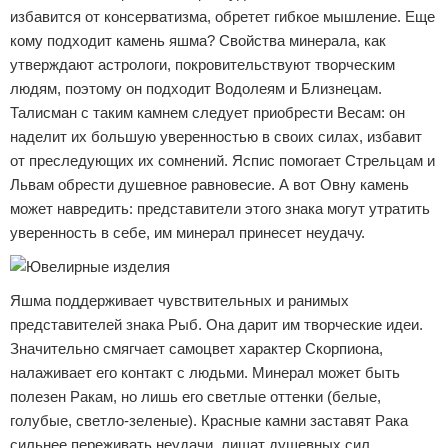
избавится от консерватизма, обретет гибкое мышление. Еще
кому подходит камень яшма? Свойства минерала, как
утверждают астрологи, покровительствуют творческим
людям, поэтому он подходит Водолеям и Близнецам.
Талисман с таким камнем следует приобрести Весам: он
наделит их большую уверенностью в своих силах, избавит
от преследующих их сомнений. Яспис помогает Стрельцам и
Львам обрести душевное равновесие. А вот Овну камень
может навредить: представители этого знака могут утратить
уверенность в себе, им минерал принесет неудачу.
Яшма поддерживает чувствительных и ранимых
представителей знака Рыб. Она дарит им творческие идеи.
Значительно смягчает самоцвет характер Скорпиона,
налаживает его контакт с людьми. Минерал может быть
полезен Ракам, но лишь его светлые оттенки (белые,
голубые, светло-зеленые). Красные камни заставят Рака
сильнее переживать неудачи, лишат душевных сил.