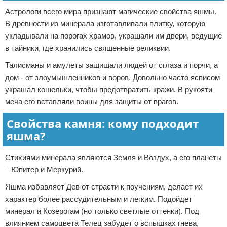
Астрологи всего мира признают магические свойства яшмы.
В древности из минерала изготавливали плитку, которую
укладывали на порогах храмов, украшали им двери, ведущие
в тайники, где хранились священные реликвии.
Талисманы и амулеты защищали людей от сглаза и порчи, а
дом - от злоумышленников и воров. Довольно часто ясписом
украшал кошельки, чтобы предотвратить кражи. В рукояти
меча его вставляли воины для защиты от врагов.
Свойства камня: кому подходит
яшма?
Стихиями минерала являются Земля и Воздух, а его планеты
– Юпитер и Меркурий.
Яшма избавляет Дев от страсти к поучениям, делает их
характер более рассудительным и легким. Подойдет
минерал и Козерогам (но только светлые оттенки). Под
влиянием самоцвета Телец забудет о вспышках гнева,