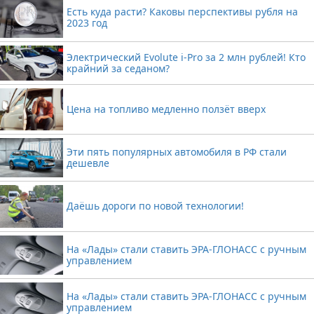
Есть куда расти? Каковы перспективы рубля на
2023 год
Электрический Evolute i-Pro за 2 млн рублей! Кто
крайний за седаном?
Цена на топливо медленно ползёт вверх
Эти пять популярных автомобиля в РФ стали
дешевле
Даёшь дороги по новой технологии!
На «Лады» стали ставить ЭРА-ГЛОНАСС с ручным
управлением
На «Лады» стали ставить ЭРА-ГЛОНАСС с ручным
управлением