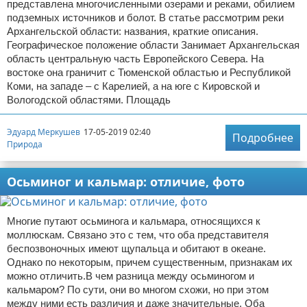
представлена многочисленными озерами и реками, обилием
подземных источников и болот. В статье рассмотрим реки
Архангельской области: названия, краткие описания.
Географическое положение области Занимает Архангельская
область центральную часть Европейского Севера. На
востоке она граничит с Тюменской областью и Республикой
Коми, на западе – с Карелией, а на юге с Кировской и
Вологодской областями. Площадь
Эдуард Меркушев
17-05-2019 02:40
Подробнее
Природа
Осьминог и кальмар: отличие, фото
Многие путают осьминога и кальмара, относящихся к
моллюскам. Связано это с тем, что оба представителя
беспозвоночных имеют щупальца и обитают в океане.
Однако по некоторым, причем существенным, признакам их
можно отличить.В чем разница между осьминогом и
кальмаром? По сути, они во многом схожи, но при этом
между ними есть различия и даже значительные. Оба