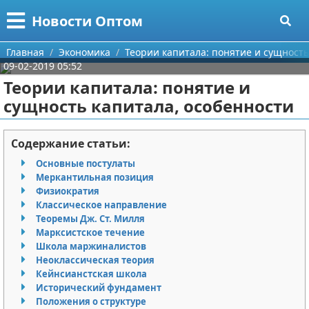
Меню
X
Новости Оптом
Главная
Главная
Экономика
Теории капитала: понятие и сущность
09-02-2019 05:52
Категории
Теории капитала: понятие и
сущность капитала, особенности
Поиск
Информационные технологии
О проекте
Автомобили
Содержание статьи:
Основные постулаты
Контакты
Знаменитости
Меркантильная позиция
Физиократия
Сотрудничество
Политика
Классическое направление
Теоремы Дж. Ст. Милля
Размещение рекламы
Природа
Марксистское течение
Школа маржиналистов
Неоклассическая теория
Для правообладателей
Философия
Кейнсианстская школа
Исторический фундамент
Условия предоставления информации
Культура
Положения о структуре