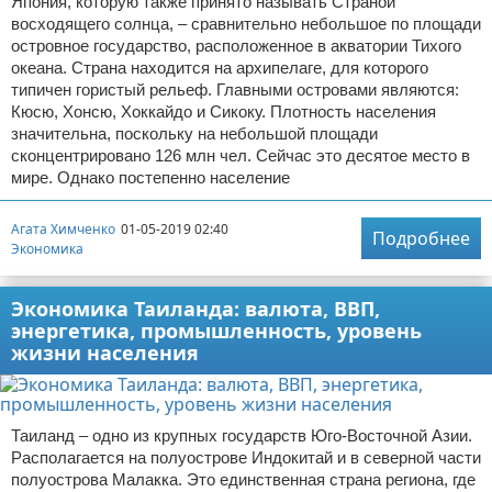
Япония, которую также принято называть Страной
восходящего солнца, – сравнительно небольшое по площади
островное государство, расположенное в акватории Тихого
океана. Страна находится на архипелаге, для которого
типичен гористый рельеф. Главными островами являются:
Кюсю, Хонсю, Хоккайдо и Сикоку. Плотность населения
значительна, поскольку на небольшой площади
сконцентрировано 126 млн чел. Сейчас это десятое место в
мире. Однако постепенно население
Агата Химченко
01-05-2019 02:40
Подробнее
Экономика
Экономика Таиланда: валюта, ВВП,
энергетика, промышленность, уровень
жизни населения
Таиланд – одно из крупных государств Юго-Восточной Азии.
Располагается на полуострове Индокитай и в северной части
полуострова Малакка. Это единственная страна региона, где