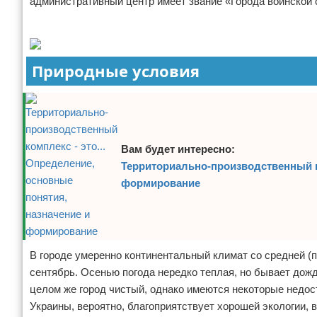
административный центр имеет звание «Города воинской 
Отказ от ответственности
Экономика
Реклама
Разное
Природные условия
Вам будет интересно:
Территориально-производственный ко
формирование
В городе умеренно континентальный климат со средней (п
сентябрь. Осенью погода нередко теплая, но бывает дож
целом же город чистый, однако имеются некоторые недост
Украины, вероятно, благоприятствует хорошей экологии,