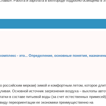
славы». Работа и зарплата в Белгороде подробно освещены в эт
мплекс - это... Определение, основные понятия, назначен
о российским меркам) зимой и комфортным летом, которое длит
дливая. Основной источник загрязнения воздуха – выхлопы авто
атки в составе питьевой воды (за счет естественных примесей)
 ввиду переориентации ее экономики преимущественно на