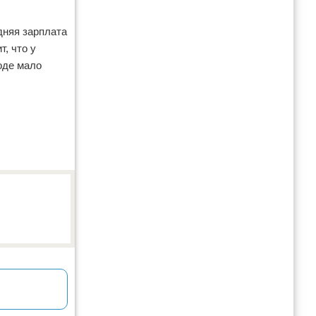
дняя зарплата
, что у
оде мало