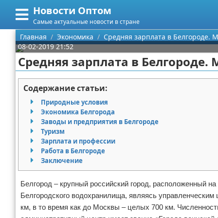
Новости Оптом
Меню
X
Самые актуальные новости в стране
Главная
Главная
Экономика
Средняя зарплата в Белгороде.
08-02-2019 21:52
Категории
Средняя зарплата в Белгороде
Поиск
Информационные технологии
Содержание статьи:
О проекте
Автомобили
Природные условия
Экономика Белгорода
Контакты
Знаменитости
Заводы и предприятия в Белгороде
Туризм
Зарплата и профессии
Сотрудничество
Политика
Работа в Белгороде
Заключение
Размещение рекламы
Природа
Белгород – крупный российский город, расположенный на
Для правообладателей
Философия
Белгородского водохранилища, являясь управленческим ц
км, в то время как до Москвы – целых 700 км. Численнос
Условия предоставления информации
Культура