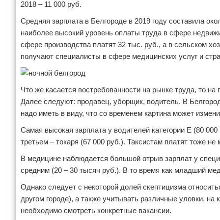
2018 – 11 000 руб.
Средняя зарплата в Белгороде в 2019 году составила окол
наиболее высокий уровень оплаты труда в сфере недвижим
сфере производства платят 32 тыс. руб., а в сельском хо
получают специалисты в сфере медицинских услуг и стра
Что же касается востребованности на рынке труда, то на 
Далее следуют: продавец, уборщик, водитель. В Белгоро
надо иметь в виду, что со временем картина может измени
Самая высокая зарплата у водителей категории Е (80 000 
третьем – токаря (67 000 руб.). Таксистам платят тоже не
В медицине наблюдается большой отрыв зарплат у специа
средним (20 – 30 тысяч руб.). В то время как младший ме
Однако следует с некоторой долей скептицизма относить
другом городе), а также учитывать различные уловки, на 
необходимо смотреть конкретные вакансии.