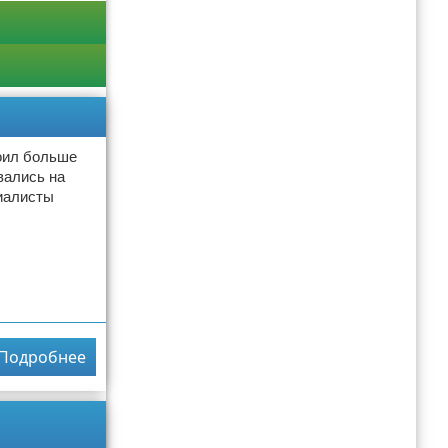
тоил больше
вались на
циалисты
Подробнее