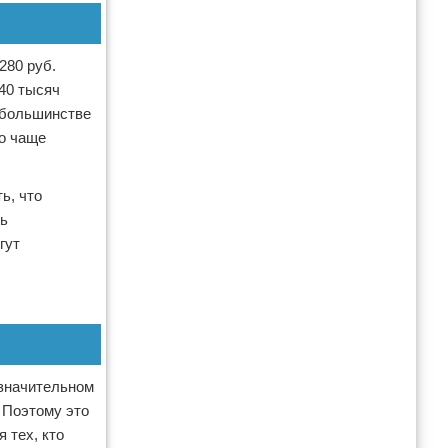
280 руб.
 40 тысяч
В большинстве
но чаще
ь, что
нь
гут
 значительном
 Поэтому это
 тех, кто