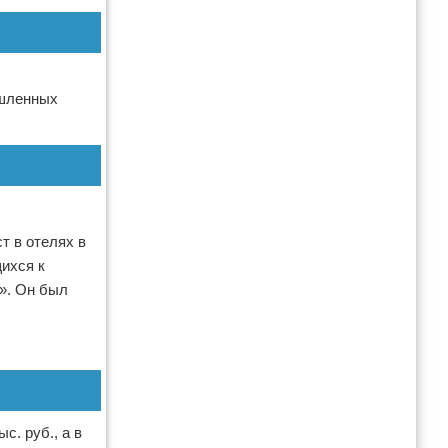
ышленных
т в отелях в
щихся к
». Он был
с. руб., а в