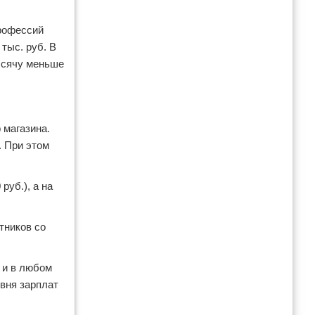
профессий
тыс. руб. В
тысячу меньше
 магазина.
. При этом
руб.), а на
тников со
 и в любом
овня зарплат