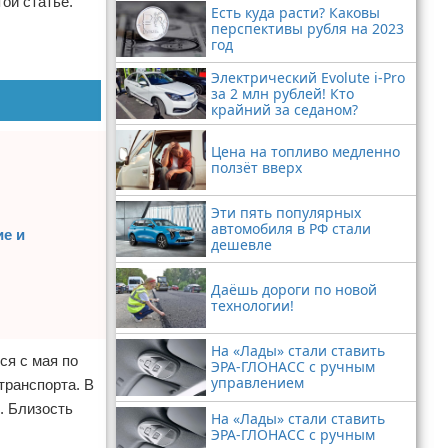
ой статье.
Есть куда расти? Каковы
перспективы рубля на 2023
год
Электрический Evolute i-Pro
за 2 млн рублей! Кто
крайний за седаном?
Цена на топливо медленно
ползёт вверх
Эти пять популярных
автомобиля в РФ стали
ие и
дешевле
Даёшь дороги по новой
технологии!
На «Лады» стали ставить
ся с мая по
ЭРА-ГЛОНАСС с ручным
управлением
транспорта. В
. Близость
На «Лады» стали ставить
ЭРА-ГЛОНАСС с ручным