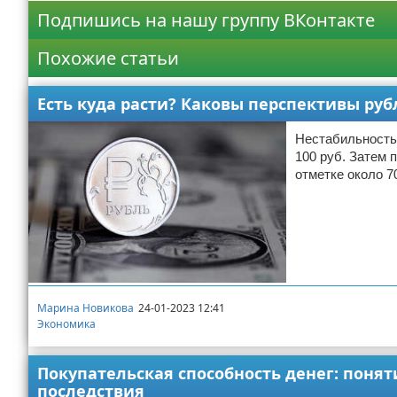
Подпишись на нашу группу ВКонтакте
Похожие статьи
Есть куда расти? Каковы перспективы рубл
Нестабильность 
100 руб. Затем 
отметке около 7
Марина Новикова
24-01-2023 12:41
Экономика
Покупательская способность денег: поня
последствия