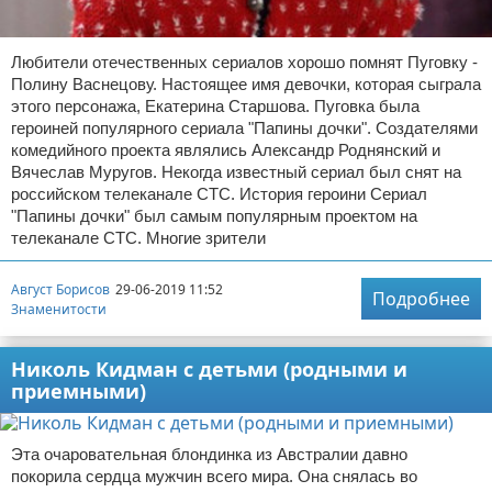
Любители отечественных сериалов хорошо помнят Пуговку -
Полину Васнецову. Настоящее имя девочки, которая сыграла
этого персонажа, Екатерина Старшова. Пуговка была
героиней популярного сериала "Папины дочки". Создателями
комедийного проекта являлись Александр Роднянский и
Вячеслав Муругов. Некогда известный сериал был снят на
российском телеканале СТС. История героини Сериал
"Папины дочки" был самым популярным проектом на
телеканале СТС. Многие зрители
Август Борисов
29-06-2019 11:52
Подробнее
Знаменитости
Николь Кидман с детьми (родными и
приемными)
Эта очаровательная блондинка из Австралии давно
покорила сердца мужчин всего мира. Она снялась во