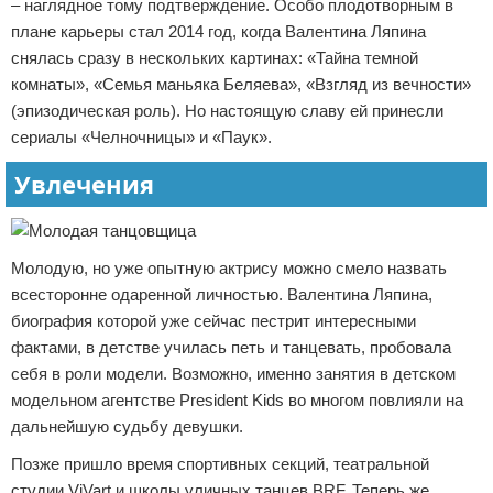
– наглядное тому подтверждение. Особо плодотворным в
плане карьеры стал 2014 год, когда Валентина Ляпина
снялась сразу в нескольких картинах: «Тайна темной
комнаты», «Семья маньяка Беляева», «Взгляд из вечности»
(эпизодическая роль). Но настоящую славу ей принесли
сериалы «Челночницы» и «Паук».
Увлечения
Молодую, но уже опытную актрису можно смело назвать
всесторонне одаренной личностью. Валентина Ляпина,
биография которой уже сейчас пестрит интересными
фактами, в детстве училась петь и танцевать, пробовала
себя в роли модели. Возможно, именно занятия в детском
модельном агентстве President Kids во многом повлияли на
дальнейшую судьбу девушки.
Позже пришло время спортивных секций, театральной
студии ViVart и школы уличных танцев BRF. Теперь же