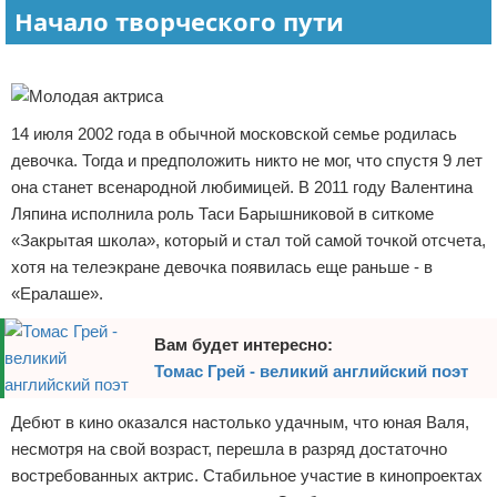
Начало творческого пути
Отказ от ответственности
Экономика
Реклама
Разное
14 июля 2002 года в обычной московской семье родилась
девочка. Тогда и предположить никто не мог, что спустя 9 лет
она станет всенародной любимицей. В 2011 году Валентина
Ляпина исполнила роль Таси Барышниковой в ситкоме
«Закрытая школа», который и стал той самой точкой отсчета,
хотя на телеэкране девочка появилась еще раньше - в
«Ералаше».
Вам будет интересно:
Томас Грей - великий английский поэт
Дебют в кино оказался настолько удачным, что юная Валя,
несмотря на свой возраст, перешла в разряд достаточно
востребованных актрис. Стабильное участие в кинопроектах