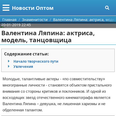
Меню
X
Новости Оптом
Главная
Главная
Знаменитости
Валентина Ляпина: актриса, моде
20-01-2019 22:45
Категории
Валентина Ляпина: актриса,
модель, танцовщица
Поиск
Информационные технологии
О проекте
Автомобили
Содержание статьи:
Начало творческого пути
Контакты
Знаменитости
Увлечения
Сотрудничество
Политика
Молодые, талантливые актеры - «по совместительству»
многогранные личности - становятся объектом пристального
Размещение рекламы
Природа
внимания со стороны критиков и поклонников. И одной из
восходящих звезд отечественного кинематографа является
Для правообладателей
Философия
Валентина Ляпина – девушка, не лишенная харизмы и не
обделенная талантом.
Условия предоставления информации
Культура