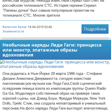
Вячеслав Муругов. Некогда известный сериал был снят на
российском телеканале СТС. История героини Сериал
"Папины дочки" был самым популярным проектом на
телеканале СТС. Многие зрители
Валентин Белов
16-04-2019 02:40
Подробнее
Знаменитости
Необычные наряды Леди Гаги: принцесса
или монстр, эпатажные образы
вдохновения
Она родилась в Нью-Йорке 28 марта 1986 года - Стефани
Джоанн Анжелина Джерманотта, сегодня известная
поклонникам рок-музыки как Леди Гага.Свой сценический
псевдоним певица взяла из композиции группы Queen Radio
Ga Ga. Моделируя собственный образ на примере таких
королей сцены, как Дэвид Боуи, Фредди Меркури, New York
Dolls, Грейс Слик, она создала неповторимый и уникальный
персонаж.На фото наряды Леди Гаги выглядят впечатляюще,