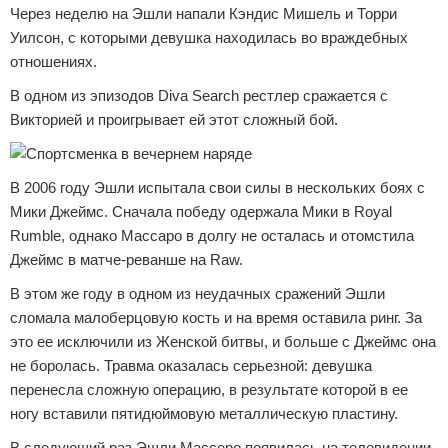
Через неделю на Эшли напали Кэндис Мишель и Торри
Уилсон, с которыми девушка находилась во враждебных
отношениях.
В одном из эпизодов Diva Search рестлер сражается с
Викторией и проигрывает ей этот сложный бой.
В 2006 году Эшли испытала свои силы в нескольких боях с
Мики Джеймс. Сначала победу одержала Мики в Royal
Rumble, однако Массаро в долгу не осталась и отомстила
Джеймс в матче-реванше на Raw.
В этом же году в одном из неудачных сражений Эшли
сломала малоберцовую кость и на время оставила ринг. За
это ее исключили из Женской битвы, и больше с Джеймс она
не боролась. Травма оказалась серьезной: девушка
перенесла сложную операцию, в результате которой в ее
ногу вставили пятидюймовую металлическую пластину.
В следующий раз Эшли Массеро появилась на телевидении