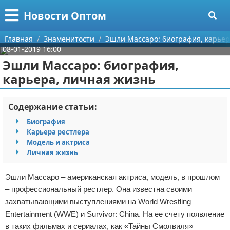
Меню
X
Новости Оптом
Главная
Главная
Знаменитости
Эшли Массаро: биография, карьер
08-01-2019 16:00
Категории
Эшли Массаро: биография,
карьера, личная жизнь
Поиск
Информационные технологии
О проекте
Автомобили
Содержание статьи:
Биография
Контакты
Знаменитости
Карьера рестлера
Модель и актриса
Сотрудничество
Политика
Личная жизнь
Размещение рекламы
Природа
Эшли Массаро – американская актриса, модель, в прошлом
– профессиональный рестлер. Она известна своими
Для правообладателей
Философия
захватывающими выступлениями на World Wrestling
Entertainment (WWE) и Survivor: China. На ее счету появление
Условия предоставления информации
Культура
в таких фильмах и сериалах, как «Тайны Смолвиля»