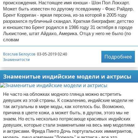
происхождения. Настоящее имя юноши - Шон Пол Локхарт.
Может быть известен по другому псевдониму - Фокс Райдер.
Брент Корриган - яркая персона, из-за которой в 2005 году
разразился публичный скандал. Краткая биография: детство
и юношество Брент родился в 1986 году 31 октября в городе
Льюистоне, штат Айдахо, Америка. Отца у него не было (по
словам
Всеслав Белоусов
03-05-2019 02:40
Подробнее
Знаменитости
Знаменитые индийские модели и актрисы
Не часто на обложках модного глянца можно встретить
девушек из этой страны. К сожалению, индийские модели не
так актуальны в мире моды, как хотелось бы. Возможно,
причина в цвете кожи, а может быть, в другом, этого мы не
знаем. Но есть несколько потрясающе красивых индийских
девушек, которые стали знаменитыми на весь мир моделями
и актрисами. Фрида Пинто Дочь португальских иммигрантов,
модель, лицо компании "Лореаль" и актриса - все это