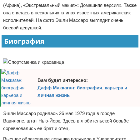
(Афина), «Экстремальный макияж: Домашняя версия». Также
Отказ от ответственности
Экономика
она снялась в нескольких клипах известных американских
исполнителей. На фото Эшли Массаро выглядит очень
Разное
боевой девушкой.
Биография
Реклама
Вам будет интересно:
Дафф Маккаган: биография, карьера и
личная жизнь
Эшли Массаро родилась 26 мая 1979 года в городе
Вавилоне, штат Нью-Йорк. Здесь в любительской борьбе
соревновались ее брат и отец.
Высшее образование девушка получила в Университете