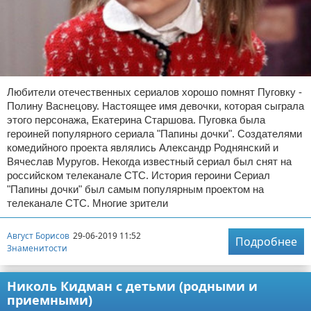
Любители отечественных сериалов хорошо помнят Пуговку -
Полину Васнецову. Настоящее имя девочки, которая сыграла
этого персонажа, Екатерина Старшова. Пуговка была
героиней популярного сериала "Папины дочки". Создателями
комедийного проекта являлись Александр Роднянский и
Вячеслав Муругов. Некогда известный сериал был снят на
российском телеканале СТС. История героини Сериал
"Папины дочки" был самым популярным проектом на
телеканале СТС. Многие зрители
Август Борисов
29-06-2019 11:52
Подробнее
Знаменитости
Николь Кидман с детьми (родными и
приемными)