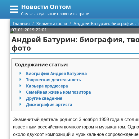
Новости Оптом
Меню
X
Самые актуальные новости в стране
Главная
Главная
Знаменитости
Андрей Батурин: биография, 
07-01-2019 22:01
Категории
Андрей Батурин: биография, тв
фото
Поиск
Информационные технологии
О проекте
Автомобили
Содержание статьи:
Биография Андрея Батурина
Контакты
Знаменитости
Творческая деятельность
Карьера продюсера
Сотрудничество
Политика
Семейная жизнь композитора
Другие сведения
Размещение рекламы
Природа
Дискография артиста
Для правообладателей
Философия
Знаменитый деятель родился 3 ноября 1959 года в столице
известным российским композитором и музыкантом. Одно в
Условия предоставления информации
Культура
около двухсот композиций и музыкальное сопровождение 