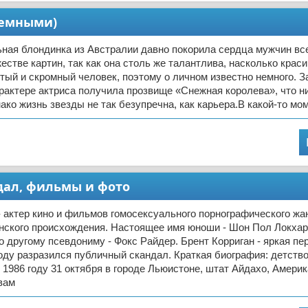
иемными)
ная блондинка из Австралии давно покорила сердца мужчин все
естве картин, так как она столь же талантлива, насколько краси
ый и скромный человек, поэтому о личном известно немного. З
рактере актриса получила прозвище «Снежная королева», что н
ако жизнь звезды не так безупречна, как карьера.В какой-то мо
ндал, фильмы и фото
- актер кино и фильмов гомосексуального порнографического жан
нского происхождения. Настоящее имя юноши - Шон Пол Локхар
о другому псевдониму - Фокс Райдер. Брент Корриган - яркая пер
году разразился публичный скандал. Краткая биография: детств
 1986 году 31 октября в городе Льюистоне, штат Айдахо, Америк
вам