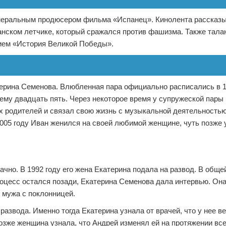
генеральным продюсером фильма «Испанец». Кинолента рассказы
анском летчике, который сражался против фашизма. Также тал
нием «История Великой Победы».
ерина Семенова. Влюбленная пара официально расписались в 1
а ему двадцать пять. Через некоторое время у супружеской пары
их родителей и связал свою жизнь с музыкальной деятельность
005 году Иван женился на своей любимой женщине, чуть позже 
чно. В 1992 году его жена Екатерина подала на развод. В обще
роцесс остался позади, Екатерина Семенова дала интервью. Он
у мужа с поклонницей.
азвода. Именно тогда Екатерина узнала от врачей, что у нее в
озже женщина узнала, что Андрей изменял ей на протяжении все