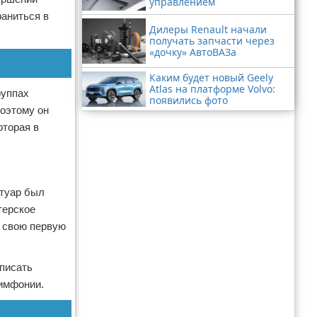
управлением
раниться в
Дилеры Renault начали
получать запчасти через
«дочку» АвтоВАЗа
Каким будет новый Geely
Atlas на платформе Volvo:
руппах
появились фото
Поэтому он
оторая в
ртуар был
терское
а свою первую
 писать
имфонии.