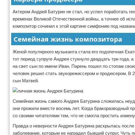
Актером Андрей Батурин не стал, но успел поработать 
временах Великой Отечественной войны, а точнее об исп
композитор сочинил к этой картине симфонию под назва
Семейная жизнь композитора
Женой популярного музыканта стала его подопечная Екат
тот период супруге Андрея стукнуло двадцать три года, 
на свет сын по имени Иван. Парень пошел по стопам сво
человек решил стать звукорежиссером и продюсером. В 2
сын Матвей.
Семейная жизнь самого Андрея Батурина сложилась неуда
они прожили вместе восемь лет. Когда бракоразводный п
со своими читателями тем, что не смогла простить измен
Правда о неверности Андрея Батурина раскрылась после р
заболевание, которым ее наградил бывший супруг. Чуть п