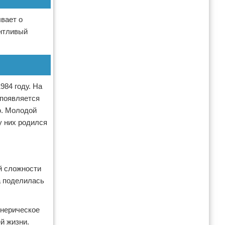
вает о
антливый
984 году. На
 появляется
ю. Молодой
у них родился
й сложности
а поделилась
енерическое
й жизни.