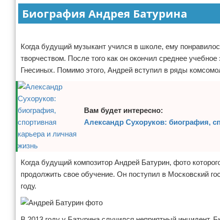
Биография Андрея Батурина
Отказ от ответственности
Экономика
Реклама
Разное
Когда будущий музыкант учился в школе, ему понравилос
творчеством. После того как он окончил среднее учебно
Гнесиных. Помимо этого, Андрей вступил в ряды комсомо
Вам будет интересно:
Александр Сухоруков: биография, с
Когда будущий композитор Андрей Батурин, фото которог
продолжить свое обучение. Он поступил в Московский гос
году.
В 2013 году у Батурина случился неприятный инцидент. 