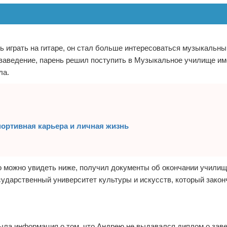
ь играть на гитаре, он стал больше интересоваться музыкальн
е заведение, парень решил поступить в Музыкальное училище и
ла.
портивная карьера и личная жизнь
о можно увидеть ниже, получил документы об окончании училищ
ударственный университет культуры и искусств, который закон
Была информация о том, что Андрею не выдавался диплом о зав