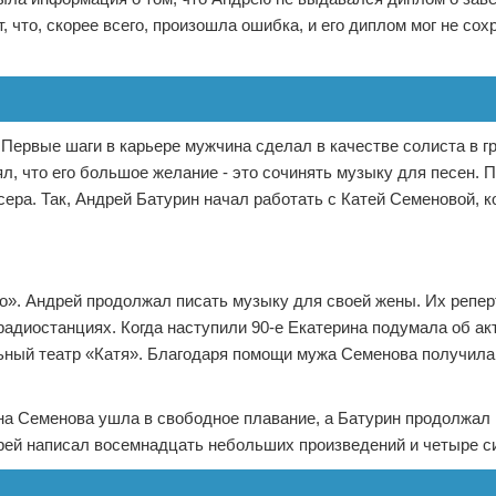
, что, скорее всего, произошла ошибка, и его диплом мог не сох
Первые шаги в карьере мужчина сделал в качестве солиста в г
ял, что его большое желание - это сочинять музыку для песен. 
ера. Так, Андрей Батурин начал работать с Катей Семеновой, к
о». Андрей продолжал писать музыку для своей жены. Их репе
 радиостанциях. Когда наступили 90-е Екатерина подумала об ак
льный театр «Катя». Благодаря помощи мужа Семенова получил
ина Семенова ушла в свободное плавание, а Батурин продолжал
рей написал восемнадцать небольших произведений и четыре с