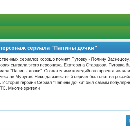
 персонаж сериала "Папины дочки"
ственных сериалов хорошо помнят Пуговку - Полину Васнецову
торая сыграла этого персонажа, Екатерина Старшова. Пуговка б
иала "Папины дочки". Создателями комедийного проекта являл
чеслав Муругов. Некогда известный сериал был снят на россий
. История героини Сериал "Папины дочки" был самым популярн
ТС. Многие зрители