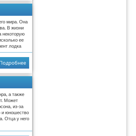
го мира. Она
ва. В жизни
а некоторую
исколько ее
мент лодка
Подробнее
ра, а также
т. Может
сона, из-за
о и юношество
а. Отца у него