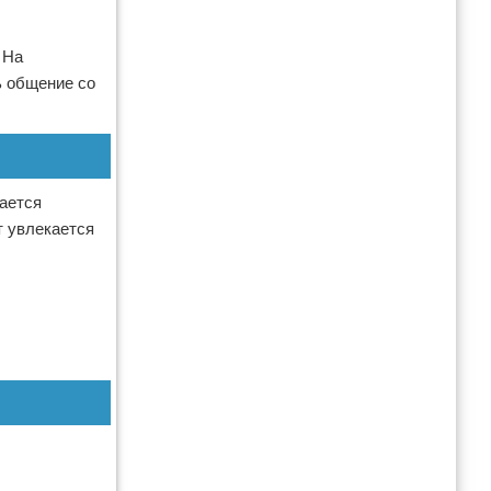
 На
ь общение со
тается
т увлекается