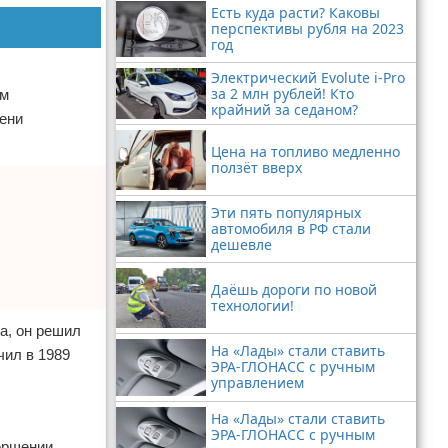
Есть куда расти? Каковы
перспективы рубля на 2023
год
Электрический Evolute i-Pro
за 2 млн рублей! Кто
ым
крайний за седаном?
мени
Цена на топливо медленно
ползёт вверх
Эти пять популярных
автомобиля в РФ стали
дешевле
Даёшь дороги по новой
технологии!
а, он решил
На «Лады» стали ставить
чил в 1989
ЭРА-ГЛОНАСС с ручным
управлением
На «Лады» стали ставить
ЭРА-ГЛОНАСС с ручным
ершении