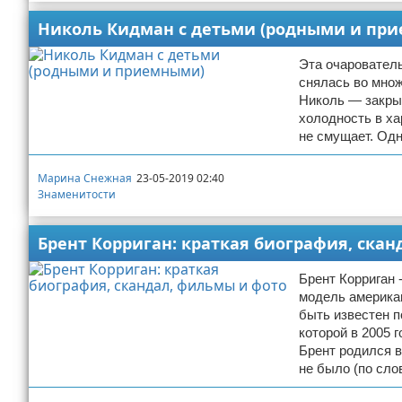
Николь Кидман с детьми (родными и пр
Эта очарователь
снялась во множ
Николь — закрыт
холодность в ха
не смущает. Одн
Марина Снежная
23-05-2019 02:40
Знаменитости
Брент Корриган: краткая биография, ска
Брент Корриган 
модель америка
быть известен п
которой в 2005 
Брент родился в
не было (по сло