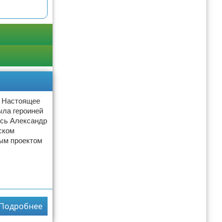
. Настоящее
ыла героиней
ись Александр
ском
ым проектом
Подробнее