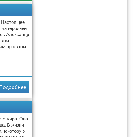
. Настоящее
ыла героиней
ись Александр
ском
ым проектом
Подробнее
го мира. Она
ва. В жизни
а некоторую