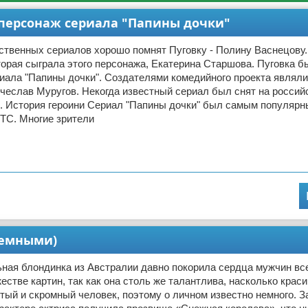
 персонаж сериала "Папины дочки"
ственных сериалов хорошо помнят Пуговку - Полину Васнецову
торая сыграла этого персонажа, Екатерина Старшова. Пуговка б
иала "Папины дочки". Создателями комедийного проекта являл
чеслав Муругов. Некогда известный сериал был снят на россий
. История героини Сериал "Папины дочки" был самым популярн
ТС. Многие зрители
иемными)
ная блондинка из Австралии давно покорила сердца мужчин все
естве картин, так как она столь же талантлива, насколько краси
ый и скромный человек, поэтому о личном известно немного. З