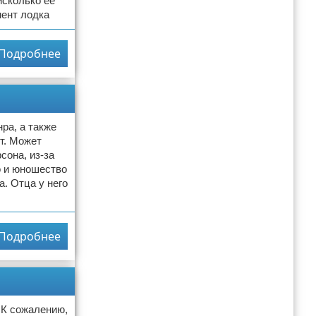
исколько ее
мент лодка
Подробнее
ра, а также
т. Может
сона, из-за
о и юношество
а. Отца у него
Подробнее
 К сожалению,