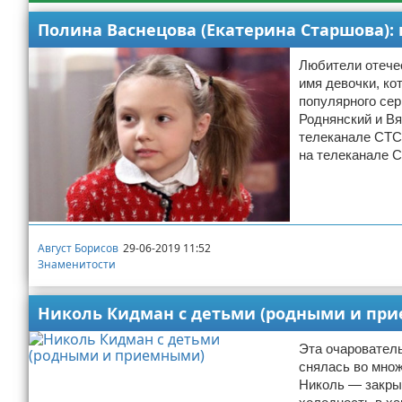
Полина Васнецова (Екатерина Старшова):
Любители отече
имя девочки, ко
популярного сер
Роднянский и Вя
телеканале СТС
на телеканале С
Август Борисов
29-06-2019 11:52
Знаменитости
Николь Кидман с детьми (родными и пр
Эта очарователь
снялась во множ
Николь — закрыт