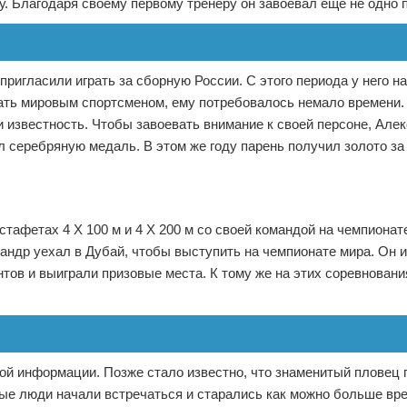
. Благодаря своему первому тренеру он завоевал еще не одно 
ригласили играть за сборную России. С этого периода у него н
ть мировым спортсменом, ему потребовалось немало времени. 
 известность. Чтобы завоевать внимание к своей персоне, Але
л серебряную медаль. В этом же году парень получил золото за
тафетах 4 Х 100 м и 4 Х 200 м со своей командой на чемпионат
андр уехал в Дубай, чтобы выступить на чемпионате мира. Он и
тов и выиграли призовые места. К тому же на этих соревновани
кой информации. Позже стало известно, что знаменитый пловец
дые люди начали встречаться и старались как можно больше вр