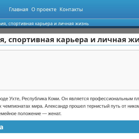
Главная
О проекте
Контакты
фия, спортивная карьера и личная жизнь
я, спортивная карьера и личная ж
роде Ухте, Республика Коми. Он является профессиональным п
х чемпионатах мира. Александр прошел тернистый путь от нико
Семейное положение — женат.
а