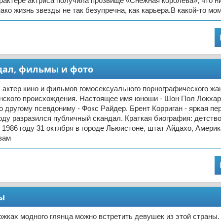
рактере актриса получила прозвище «Снежная королева», что н
ако жизнь звезды не так безупречна, как карьера.В какой-то мо
ндал, фильмы и фото
- актер кино и фильмов гомосексуального порнографического жан
нского происхождения. Настоящее имя юноши - Шон Пол Локхар
о другому псевдониму - Фокс Райдер. Брент Корриган - яркая пер
году разразился публичный скандал. Краткая биография: детств
 1986 году 31 октября в городе Льюистоне, штат Айдахо, Америк
вам
ы
ожках модного глянца можно встретить девушек из этой страны.