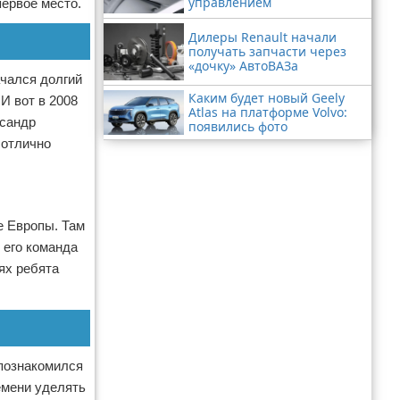
управлением
первое место.
Дилеры Renault начали
получать запчасти через
«дочку» АвтоВАЗа
ачался долгий
Каким будет новый Geely
И вот в 2008
Atlas на платформе Volvo:
ксандр
появились фото
 отлично
е Европы. Там
 его команда
ях ребята
 познакомился
емени уделять