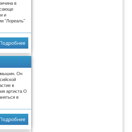
ричина в
рясающе
и и
ии "Лореаль"
Подробнее
амышин. Он
ссийской
астие в
ия артиста О
аняться в
Подробнее