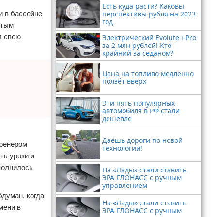
Есть куда расти? Каковы
и в бассейне
перспективы рубля на 2023
год
итым
л свою
Электрический Evolute i-Pro
за 2 млн рублей! Кто
крайний за седаном?
Цена на топливо медленно
ползёт вверх
Эти пять популярных
автомобиля в РФ стали
дешевле
Даёшь дороги по новой
Тренером
технологии!
ть уроки и
сполнилось
На «Лады» стали ставить
ЭРА-ГЛОНАСС с ручным
управлением
бдуман, когда
На «Лады» стали ставить
мени в
ЭРА-ГЛОНАСС с ручным