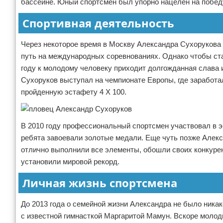
бассейне. Юный спортсмен был упорно нацелен на победу
Спортивная деятельность
Через некоторое время в Москву Александра Сухорукова п
путь на международных соревнованиях. Однако чтобы ста
году к молодому человеку приходит долгожданная слава и
Сухоруков выступал на чемпионате Европы, где заработа
пройденную эстафету 4 Х 100.
В 2010 году профессиональный спортсмен участвовал в эс
ребята завоевали золотые медали. Еще чуть позже Алекс
отлично выполнили все элементы, обошли своих конкурен
установили мировой рекорд.
Личная жизнь спортсмена
До 2013 года о семейной жизни Александра не было ника
с известной гимнасткой Маргаритой Мамун. Вскоре моло