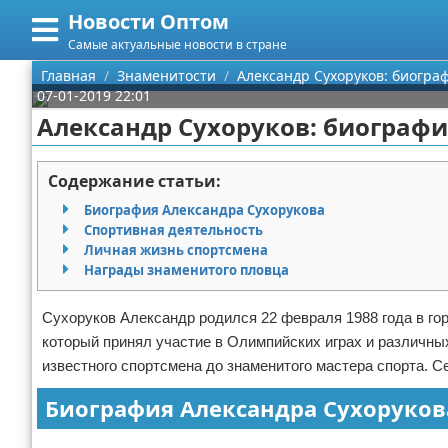
Новости Оптом
Меню
X
Самые актуальные новости в стране
Главная
Главная
Знаменитости
Александр Сухоруков: биогра
07-01-2019 22:01
Категории
Александр Сухоруков: биографи
Поиск
Информационные технологии
Содержание статьи:
О проекте
Автомобили
Биография Александра Сухорукова
Спортивная деятельность
Контакты
Знаменитости
Личная жизнь спортсмена
Награды знаменитого пловца
Сотрудничество
Политика
Сухоруков Александр родился 22 февраля 1988 года в го
Размещение рекламы
Природа
который принял участие в Олимпийских играх и различны
известного спортсмена до знаменитого мастера спорта. 
Для правообладателей
Философия
Биография Александра Сухоруков
Условия предоставления информации
Культура
Реклама