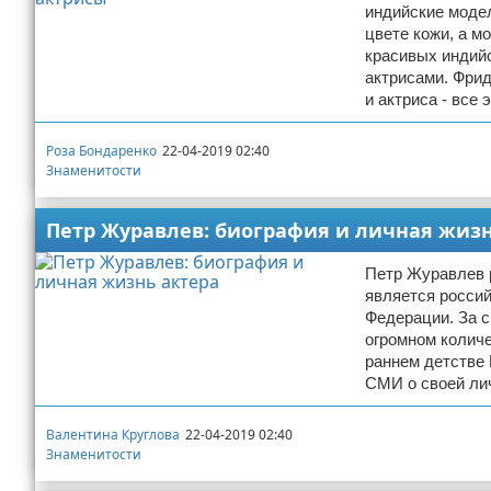
индийские модел
цвете кожи, а м
красивых индий
актрисами. Фрид
и актриса - все
Роза Бондаренко
22-04-2019 02:40
Знаменитости
Петр Журавлев: биография и личная жизн
Петр Журавлев р
является россий
Федерации. За 
огромном колич
раннем детстве
СМИ о своей лич
Валентина Круглова
22-04-2019 02:40
Знаменитости