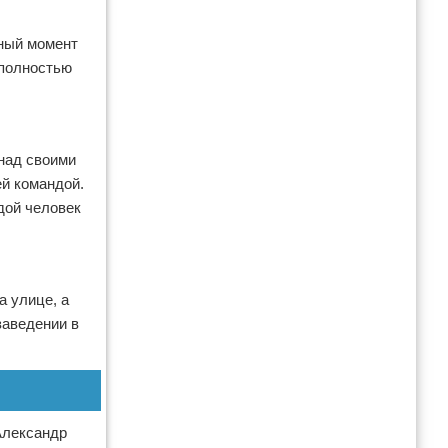
нный момент
 полностью
над своими
ей командой.
дой человек
а улице, а
заведении в
Александр