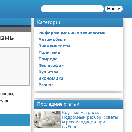
Найти
Категории
Информационные технологии
изнь
Автомобили
Знаменитости
Политика
Природа
Философия
Культура
Экономика
Разное
ловцом,
Реклама
му не
Последние статьи
Круглые матрасы.
Подробный разбор, советы
и рекомендации при
выборе