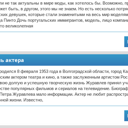
и не так актуальны в мире моды, как хотелось бы. Возможно, п
ожет быть, в другом, этого мы не знаем. Но есть несколько пот
ских девушек, которые стали знаменитыми на весь мир моделям
а Пинто Дочь португальских иммигрантов, модель, лицо компан
 это великолепная
ь актера
одился 8 февраля 1953 года в Волгоградской области, город К
ским актером театра и кино, а также заслуженным артистом Ро
свою долгую и успешную творческую жизнь Журавлев принял уч
естве популярных фильмов и сериалов на телевидение. Биограф
 Петра Журавлева мало информации. Актер не любит распростр
ной жизни. Известно,