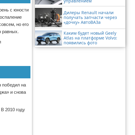
управлением
рень с юности
Дилеры Renault начали
получать запчасти через
воспаление
«дочку» АвтоВАЗа
овсем, но его
о равных.
Каким будет новый Geely
Atlas на платформе Volvo:
л
появились фото
н победил на
джа» и снова
 В 2010 году