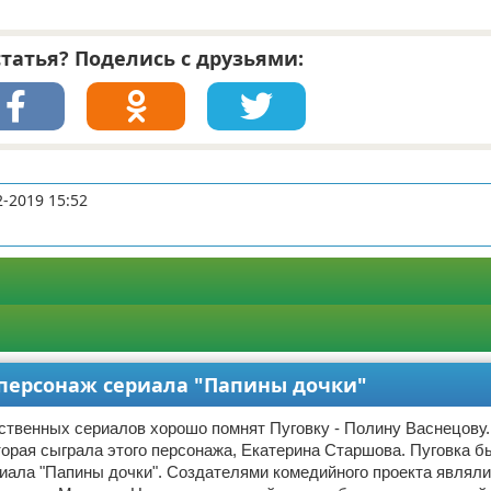
татья? Поделись с друзьями:
2-2019 15:52
 персонаж сериала "Папины дочки"
ственных сериалов хорошо помнят Пуговку - Полину Васнецову
торая сыграла этого персонажа, Екатерина Старшова. Пуговка б
иала "Папины дочки". Создателями комедийного проекта являл