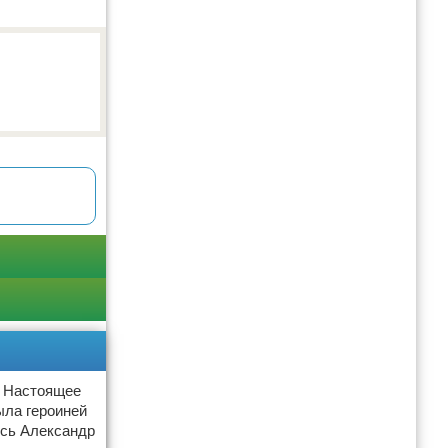
. Настоящее
ыла героиней
ись Александр