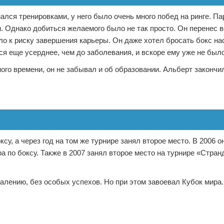
лся тренировками, у него было очень много побед на ринге. Па
и. Однако добиться желаемого было не так просто. Он перенес 
ло к риску завершения карьеры. Он даже хотел бросать бокс нас
я еще усерднее, чем до заболевания, и вскоре ему уже не был
ного времени, он не забывал и об образовании. Альберт закончи
у, а через год на том же турнире занял второе место. В 2006 о
а по боксу. Также в 2007 занял второе место на турнире «Стран
алению, без особых успехов. Но при этом завоевал Кубок мира.