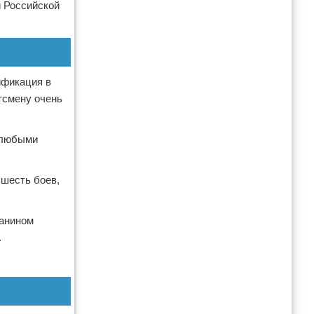
й Российской
ификация в
тсмену очень
я любыми
 шесть боев,
данином
.