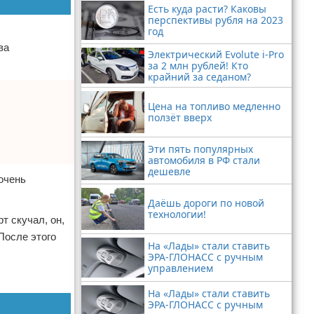
Есть куда расти? Каковы
перспективы рубля на 2023
год
ва
Электрический Evolute i-Pro
за 2 млн рублей! Кто
крайний за седаном?
Цена на топливо медленно
ползёт вверх
Эти пять популярных
автомобиля в РФ стали
дешевле
очень
Даёшь дороги по новой
технологии!
т скучал, он,
После этого
На «Лады» стали ставить
ЭРА-ГЛОНАСС с ручным
управлением
На «Лады» стали ставить
ЭРА-ГЛОНАСС с ручным