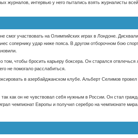
ых журналов, интервью у него пытались взять журналисты все
 не смог участвовать на Олимпийских играх в Лондоне. Дисквал
нанес сопернику удар ниже пояса. В другом отборочном бою спор
ановили.
о том, чтобы бросить карьеру боксера. Он старался отвлечьс
его не помогало расслабиться.
оксировать в азербайджанском клубе. Альберт Селимов провел
 так как он не чувствовал себя нужным в России. Он стал граж
грал чемпионат Европы и получил серебро на чемпионате мира