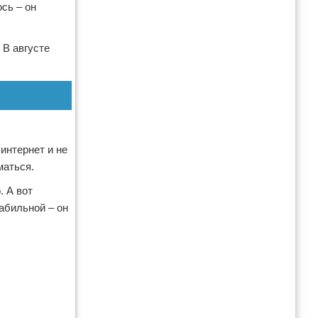
сь – он
 В августе
интернет и не
маться.
. А вот
абильной – он