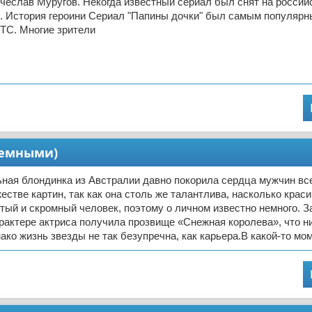
чеслав Муругов. Некогда известный сериал был снят на россий
. История героини Сериал "Папины дочки" был самым популярн
ТС. Многие зрители
иемными)
ная блондинка из Австралии давно покорила сердца мужчин все
естве картин, так как она столь же талантлива, насколько краси
ый и скромный человек, поэтому о личном известно немного. З
рактере актриса получила прозвище «Снежная королева», что н
ако жизнь звезды не так безупречна, как карьера.В какой-то мо