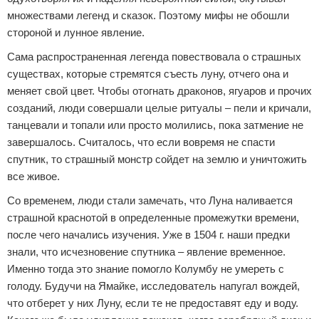
множествами легенд и сказок. Поэтому мифы не обошли
стороной и лунное явление.
Сама распространенная легенда повествовала о страшных
существах, которые стремятся съесть луну, отчего она и
меняет свой цвет. Чтобы отогнать драконов, ягуаров и прочих
созданий, люди совершали целые ритуалы – пели и кричали,
танцевали и топали или просто молились, пока затмение не
завершалось. Считалось, что если вовремя не спасти
спутник, то страшный монстр сойдет на землю и уничтожить
все живое.
Со временем, люди стали замечать, что Луна наливается
страшной краснотой в определенные промежутки времени,
после чего начались изучения. Уже в 1504 г. наши предки
знали, что исчезновение спутника – явление временное.
Именно тогда это знание помогло Колумбу не умереть с
голоду. Будучи на Ямайке, исследователь напугал вождей,
что отберет у них Луну, если те не предоставят еду и воду.