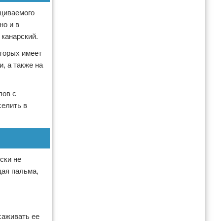
ащиваемого
но и в
 канарский.
оторых имеет
, а также на
лов с
селить в
ски не
щая пальма,
саживать ее