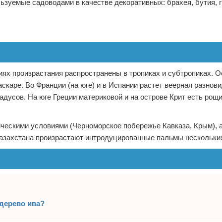
зуемые садоводами в качестве декоративных: брахея, бутия, 
ях произрастания распространены в тропиках и субтропиках. 
скаре. Во Франции (на юге) и в Испании растет веерная разнови
дусов. На юге Греции материковой и на острове Крит есть рощи
ическими условиями (Черноморское побережье Кавказа, Крым), а
 Казахстана произрастают интродуцированные пальмы нескольки
 дерево ива?