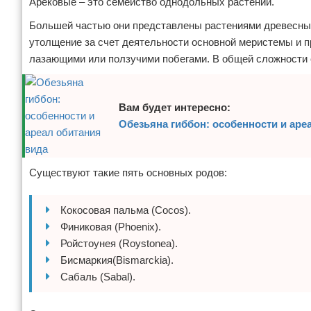
Арековые – это семейство однодольных растений.
Большей частью они представлены растениями древесным
утолщение за счет деятельности основной меристемы и 
лазающими или ползучими побегами. В общей сложности с
Вам будет интересно:
Обезьяна гиббон: особенности и аре
Существуют такие пять основных родов:
Кокосовая пальма (Cocos).
Финиковая (Phoenix).
Ройстоунея (Roystonea).
Бисмаркия(Bismarckia).
Сабаль (Sabal).