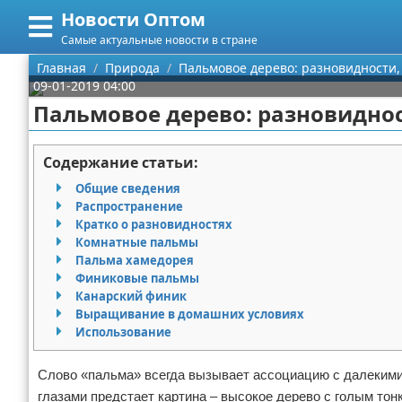
Новости Оптом
Меню
X
Самые актуальные новости в стране
Главная
Главная
Природа
Пальмовое дерево: разновидности,
09-01-2019 04:00
Категории
Пальмовое дерево: разновиднос
Поиск
Информационные технологии
Содержание статьи:
О проекте
Автомобили
Общие сведения
Распространение
Контакты
Знаменитости
Кратко о разновидностях
Комнатные пальмы
Пальма хамедорея
Сотрудничество
Политика
Финиковые пальмы
Канарский финик
Размещение рекламы
Природа
Выращивание в домашних условиях
Использование
Для правообладателей
Философия
Слово «пальма» всегда вызывает ассоциацию с далекими
Условия предоставления информации
Культура
глазами предстает картина – высокое дерево с голым то