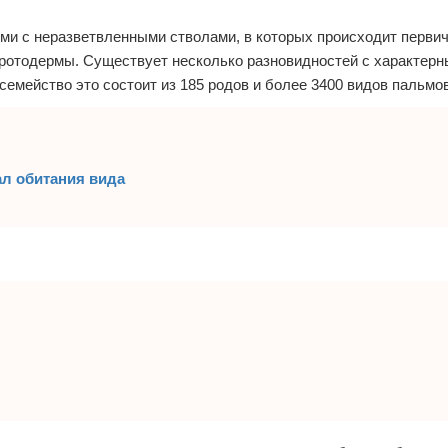
и с неразветвленными стволами, в которых происходит перви
протодермы. Существует несколько разновидностей с характер
емейство это состоит из 185 родов и более 3400 видов пальмо
ал обитания вида