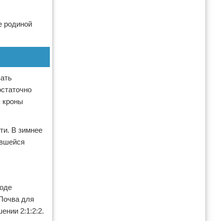
е родиной
вать
остаточно
я кроны
ти. В зимнее
явшейся
воде
 Почва для
нии 2:1:2:2.