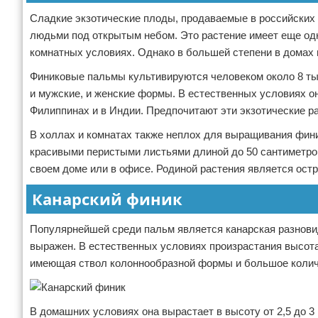
Сладкие экзотические плоды, продаваемые в российских 
людьми под открытым небом. Это растение имеет еще од
комнатных условиях. Однако в большей степени в домах и
Финиковые пальмы культивируются человеком около 8 тыс
и мужские, и женские формы. В естественных условиях он
Филиппинах и в Индии. Предпочитают эти экзотические р
В холлах и комнатах также неплох для выращивания финик
красивыми перистыми листьями длиной до 50 сантиметров
своем доме или в офисе. Родиной растения является остр
Канарский финик
Популярнейшей среди пальм является канарская разновидн
выражен. В естественных условиях произрастания высота
имеющая ствол колоннообразной формы и большое количе
В домашних условиях она вырастает в высоту от 2,5 до 