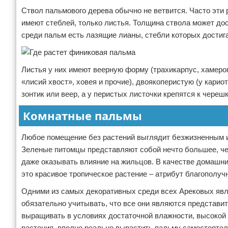
Ствол пальмового дерева обычно не ветвится. Часто эти 
имеют стеблей, только листья. Толщина ствола может дост
среди пальм есть лазящие лианы, стебли которых достига
Листья у них имеют веерную форму (трахикарпус, хамероп
«лисий хвост», ховея и прочие), двоякоперистую (у карио
зонтик или веер, а у перистых листочки крепятся к черешк
Комнатные пальмы
Любое помещение без растений выглядит безжизненным и
Зеленые питомцы представляют собой нечто большее, чем
даже оказывать влияние на жильцов. В качестве домашн
это красивое тропическое растение – атрибут благополучн
Одними из самых декоративных среди всех Арековых яв
обязательно учитывать, что все они являются представи
выращивать в условиях достаточной влажности, высокой 
растения, вполне реально вырастить пальму самостоятел