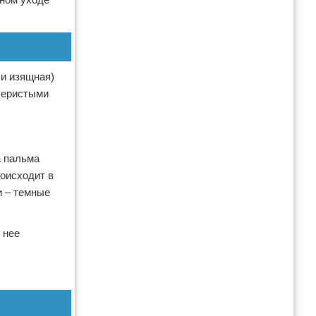
ли изящная)
перистыми
а пальма
оисходит в
и – темные
 нее