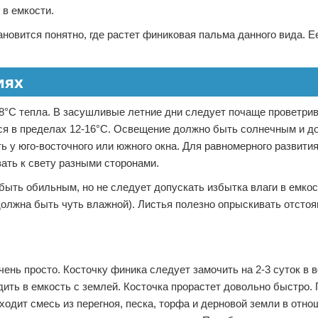
 в емкости.
ановится понятно, где растет финиковая пальма данного вида. Е
иях
28°С тепла. В засушливые летние дни следует почаще проветри
ся в пределах 12-16°С. Освещение должно быть солнечным и д
ь у юго-восточного или южного окна. Для равномерного развити
ать к свету разными сторонами.
быть обильным, но не следует допускать избытка влаги в емкос
должна быть чуть влажной). Листья полезно опрыскивать отсто
ень просто. Косточку финика следует замочить на 2-3 суток в 
дить в емкость с землей. Косточка прорастет довольно быстро.
дит смесь из перегноя, песка, торфа и дерновой земли в отноше