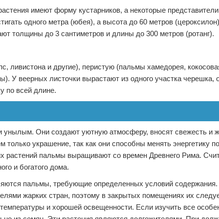
растения имеют форму кустарников, а некоторые представители
игать одного метра (юбея), а высота до 60 метров (цероксилон)
ют толщины до 3 сантиметров и длины до 300 метров (ротанг).
с, ливистона и другие), перистую (пальмы хамедорея, кокосова
ты). У веерных листочки вырастают из одного участка черешка, 
у по всей длине.
 унылым. Они создают уютную атмосферу, вносят свежесть и ж
 только украшение, так как они способны менять энергетику п
их растений пальмы выращивают со времен Древнего Рима. Счит
ого и богатого дома.
ляются пальмы, требующие определенных условий содержания.
телями жарких стран, поэтому в закрытых помещениях их следу
температуры и хорошей освещенности. Если изучить все особен
ьно из семян. Эти растения являются долгожителями. При дол