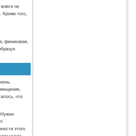
 вовсе не
. Кроме того,
я, финиковая,
образуя
изнь.
омещения,
алось, что
 Нужно
ет
ности этого
жном уходе