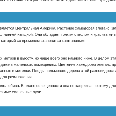
является Центральная Америка. Растение хамедорея элеганс (и
коллинией изящной. Она обладает тонким стволом и красивыми 
, который со временем становится каштановым.
 метров в высоту, но чаще всего оно намного ниже. В целом эт
 даже в маленьких помещениях. Цветение хамедореи элеганс пр
бранные в метелки. Плоды пальмового дерева этой разновидност
 для размножения.
еплолюбива. В плане освещенности она не капризна, поэтому для
прямые солнечные лучи.