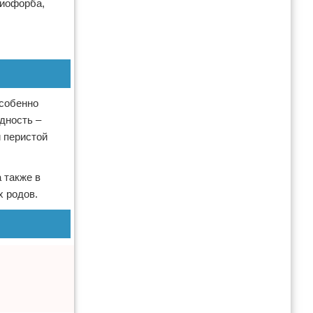
гиофорба,
Особенно
дность –
 перистой
 также в
х родов.