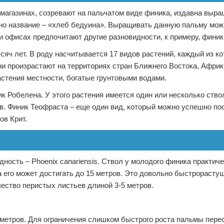
магазинах, созревают на пальчатом виде финика, издавна выр
но название – «хлеб бедуина». Выращивать данную пальму мож
 офисах предпочитают другие разновидности, к примеру, финик
яч лет. В роду насчитывается 17 видов растений, каждый из к
и произрастают на территориях стран Ближнего Востока, Африки
астения местности, богатые грунтовыми водами.
 Робелена. У этого растения имеется один или несколько ство
. Финик Теофраста – еще один вид, который можно успешно по
ов Крит.
ость – Phoenix canariensis. Ствол у молодого финика практиче
 его может достигать до 15 метров. Это довольно быстрорасту
ство перистых листьев длиной 3-5 метров.
3 метров. Для ограничения слишком быстрого роста пальмы пере