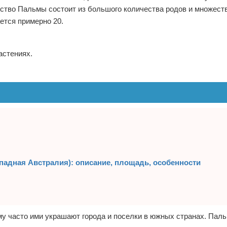
ейство Пальмы состоит из большого количества родов и множест
ется примерно 20.
астениях.
падная Австралия): описание, площадь, особенности
у часто ими украшают города и поселки в южных странах. Пал