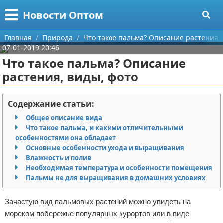
Меню
X
Новости Оптом
Главная
Главная
Природа
Что такое пальма? Описание растения, 
07-01-2019 20:46
Категории
Что такое пальма? Описание
растения, виды, фото
Поиск
Информационные технологии
О проекте
Автомобили
Содержание статьи:
Общее описание вида
Контакты
Знаменитости
Что такое пальма, и какими отличительными
особенностями она обладает
Сотрудничество
Политика
Основные особенности ухода и выращивания
Влажность и полив
Размещение рекламы
Природа
Необходимая температура и особенности помещения
Пальмы не для выращивания в домашних условиях
Для правообладателей
Философия
Зачастую вид пальмовых растений можно увидеть на
Условия предоставления информации
Культура
морском побережье популярных курортов или в виде