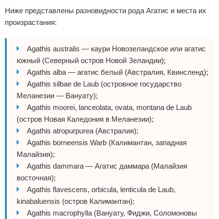
Ниже представлены разновидности рода Агатис и места их
произрастания:
Agathis australis — каури Новозеландское или агатис
южный (Северный остров Новой Зеландии);
Agathis alba — агатис белый (Австралия, Квинсленд);
Agathis silbae de Laub (островное государство
Меланезии — Вануату);
Agathis moorei, lanceolata, ovata, montana de Laub
(остров Новая Каледония в Меланезии);
Agathis atropurpurea (Австралия);
Agathis borneensis Warb (Калимантан, западная
Малайзия);
Agathis dammara — Агатис даммара (Малайзия
восточная);
Agathis flavescens, orbicula, lenticula de Laub,
kinabaluensis (остров Калимантан);
Agathis macrophylla (Вануату, Фиджи, Соломоновы