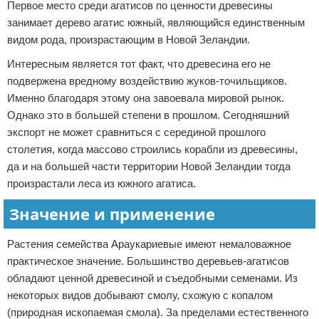
Первое место среди агатисов по ценности древесины
занимает дерево агатис южный, являющийся единственным
видом рода, произрастающим в Новой Зеландии.
Интересным является тот факт, что древесина его не
подвержена вредному воздействию жуков-точильщиков.
Именно благодаря этому она завоевала мировой рынок.
Однако это в большей степени в прошлом. Сегодняшний
экспорт не может сравниться с серединой прошлого
столетия, когда массово строились корабли из древесины,
да и на большей части территории Новой Зеландии тогда
произрастали леса из южного агатиса.
Значение и применение
Растения семейства Араукариевые имеют немаловажное
практическое значение. Большинство деревьев-агатисов
обладают ценной древесиной и съедобными семенами. Из
некоторых видов добывают смолу, схожую с копалом
(природная ископаемая смола). За пределами естественного