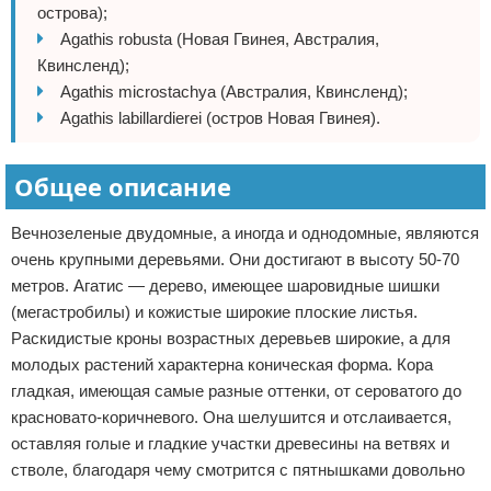
острова);
Agathis robusta (Новая Гвинея, Австралия,
Квинсленд);
Agathis microstachya (Австралия, Квинсленд);
Agathis labillardierei (остров Новая Гвинея).
Общее описание
Вечнозеленые двудомные, а иногда и однодомные, являются
очень крупными деревьями. Они достигают в высоту 50-70
метров. Агатис — дерево, имеющее шаровидные шишки
(мегастробилы) и кожистые широкие плоские листья.
Раскидистые кроны возрастных деревьев широкие, а для
молодых растений характерна коническая форма. Кора
гладкая, имеющая самые разные оттенки, от сероватого до
красновато-коричневого. Она шелушится и отслаивается,
оставляя голые и гладкие участки древесины на ветвях и
стволе, благодаря чему смотрится с пятнышками довольно