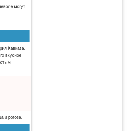
неволе могут
рия Кавказа.
го вкусное
истым
а и рогоза.