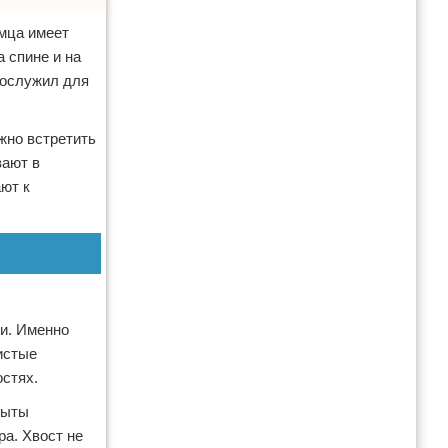
амца имеет
 спине и на
послужил для
жно встретить
вают в
ют к
ии. Именно
истые
остях.
рыты
а. Хвост не