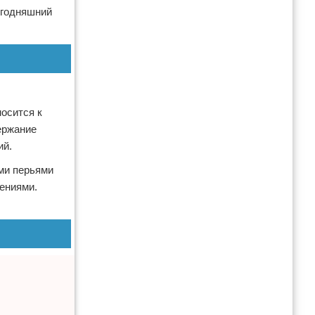
егодняшний
носится к
ержание
ий.
ми перьями
ениями.