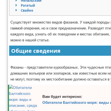
Непальский
Рогатый
Отказ от ответственности
Экономика
Свайно
Разное
Существует множество видов фазанов. У каждой породы 
гаммой оперения, но и свое предназначение. Разводят пт
каждого вида, узнать об их поведении и местах обитания
можно в нашей статье.
Общие сведения
Реклама
Фазаны - представители курообразных. Эти чудесные пти
домашних вольеров или зоопарков, как известные всем на
не могут, поэтому их местообитание должно оставаться в
Вам будет интересно:
Обитатели Балтийского моря: виды и