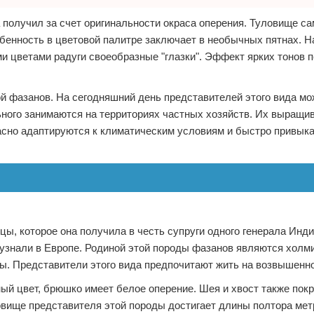
получил за счет оригинальности окраса оперения. Туловище с
обенность в цветовой палитре заключает в необычных пятнах. На
ми цветами радуги своеобразные "глазки". Эффект ярких тонов 
й фазанов. На сегодняшний день представителей этого вида мо
ного занимаются на территориях частных хозяйств. Их выращи
сно адаптируются к климатическим условиям и быстро привыка
цы, которое она получила в честь супруги одного генерала Инд
 узнали в Европе. Родиной этой породы фазанов являются холм
ны. Представители этого вида предпочитают жить на возвышенн
ный цвет, брюшко имеет белое оперение. Шея и хвост также пок
ище представителя этой породы достигает длины полтора метр