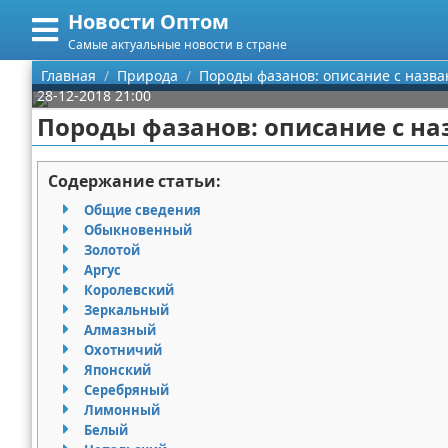
Новости Оптом
Меню
X
Самые актуальные новости в стране
Главная
Главная
Природа
Породы фазанов: описание с назва
28-12-2018 21:00
Категории
Породы фазанов: описание с на
Поиск
Информационные технологии
Содержание статьи:
О проекте
Автомобили
Общие сведения
Обыкновенный
Контакты
Знаменитости
Золотой
Аргус
Королевский
Сотрудничество
Политика
Зеркальный
Алмазный
Размещение рекламы
Природа
Охотничий
Японский
Для правообладателей
Философия
Серебряный
Лимонный
Условия предоставления информации
Культура
Белый