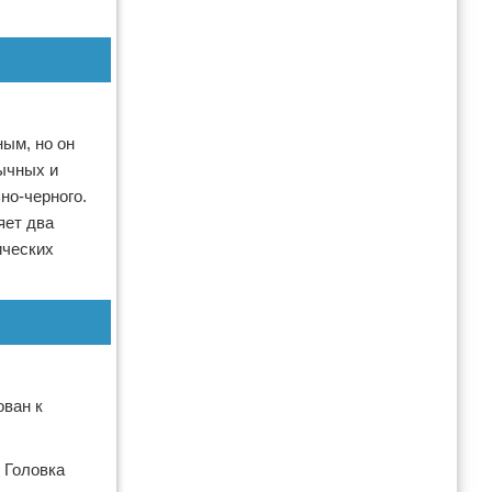
ым, но он
ычных и
но-черного.
яет два
ических
ован к
 Головка