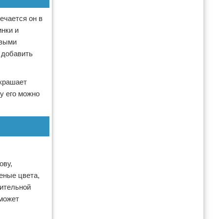
ечается он в
нки и
евыми
 добавить
украшает
у его можно
ову,
еные цвета,
чительной
 может