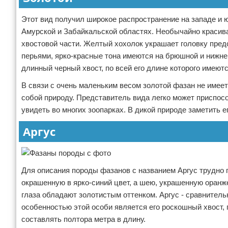
Этот вид получил широкое распространение на западе и ю
Амурской и Забайкальской областях. Необычайно красива
хвостовой части. Желтый хохолок украшает головку пред
перьями, ярко-красные тона имеются на брюшной и нижне
длинный черный хвост, по всей его длине которого имеют
В связи с очень маленьким весом золотой фазан не имее
собой природу. Представитель вида легко может приспос
увидеть во многих зоопарках. В дикой природе заметить ег
Аргус
Для описания породы фазанов с названием Аргус трудно 
окрашенную в ярко-синий цвет, а шею, украшенную оран
глаза обладают золотистым оттенком. Аргус - сравнитель
особенностью этой особи является его роскошный хвост, 
составлять полтора метра в длину.