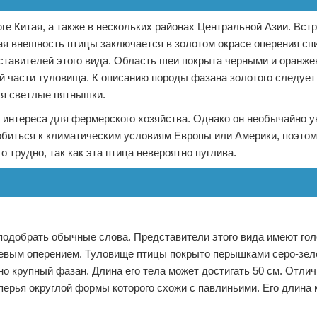
ге Китая, а также в нескольких районах Центральной Азии. Встр
я внешность птицы заключается в золотом окрасе оперения спи
ставителей этого вида. Область шеи покрыта черными и оранж
й части туловища. К описанию породы фазана золотого следует
ся светлые пятнышки.
т интереса для фермерского хозяйства. Однако он необычайно 
обиться к климатическим условиям Европы или Америки, поэтом
о трудно, так как эта птица невероятно пуглива.
подобрать обычные слова. Представители этого вида имеют гол
жевым оперением. Туловище птицы покрыто перышками серо-зел
но крупный фазан. Длина его тела может достигать 50 см. Отли
перья округлой формы которого схожи с павлиньими. Его длина