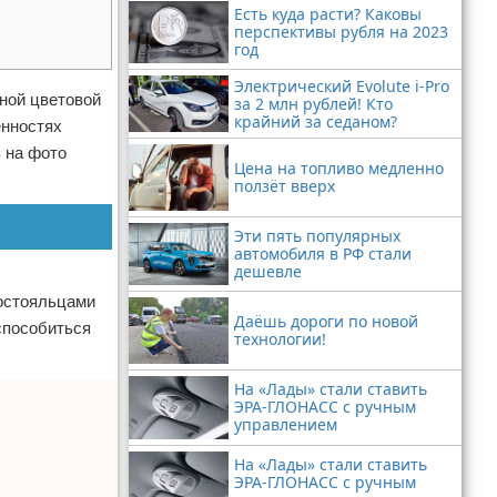
Есть куда расти? Каковы
перспективы рубля на 2023
год
Электрический Evolute i-Pro
ной цветовой
за 2 млн рублей! Кто
крайний за седаном?
енностях
в на фото
Цена на топливо медленно
ползёт вверх
Эти пять популярных
автомобиля в РФ стали
дешевле
постояльцами
Даёшь дороги по новой
способиться
технологии!
На «Лады» стали ставить
ЭРА-ГЛОНАСС с ручным
управлением
На «Лады» стали ставить
ЭРА-ГЛОНАСС с ручным