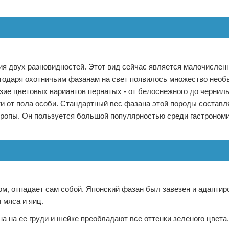
я двух разновидностей. Этот вид сейчас является малочисленн
годаря охотничьим фазанам на свет появилось множество необ
ие цветовых вариантов пернатых - от белоснежного до черниль
 от пола особи. Стандартный вес фазана этой породы составл
вропы. Он пользуется большой популярностью среди гастроном
гом, отпадает сам собой. Японский фазан был завезен и адаптир
 мяса и яиц.
а на ее груди и шейке преобладают все оттенки зеленого цвета.