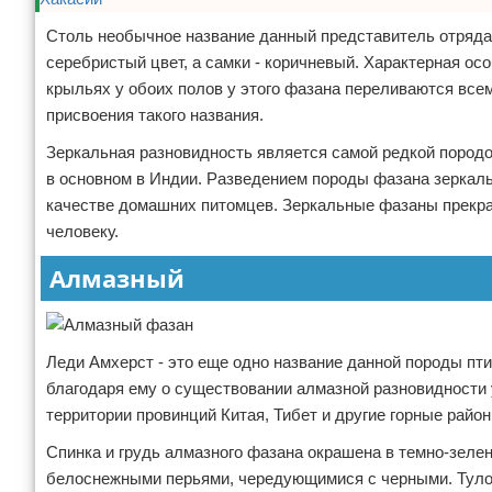
Столь необычное название данный представитель отряда 
серебристый цвет, а самки - коричневый. Характерная ос
крыльях у обоих полов у этого фазана переливаются все
присвоения такого названия.
Зеркальная разновидность является самой редкой породо
в основном в Индии. Разведением породы фазана зеркаль
качестве домашних питомцев. Зеркальные фазаны прекра
человеку.
Алмазный
Леди Амхерст - это еще одно название данной породы пти
благодаря ему о существовании алмазной разновидности
территории провинций Китая, Тибет и другие горные райо
Спинка и грудь алмазного фазана окрашена в темно-зеле
белоснежными перьями, чередующимися с черными. Тулов