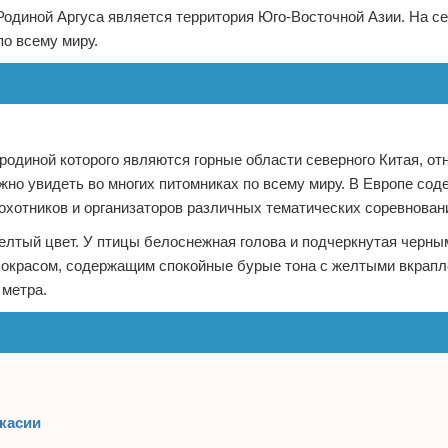
 Родиной Аргуса является территория Юго-Восточной Азии. На с
по всему миру.
родиной которого являются горные области северного Китая, от
жно увидеть во многих питомниках по всему миру. В Европе сод
охотников и организаторов различных тематических соревнован
елтый цвет. У птицы белоснежная голова и подчеркнутая черны
 окрасом, содержащим спокойные бурые тона с желтыми вкрапл
 метра.
касии