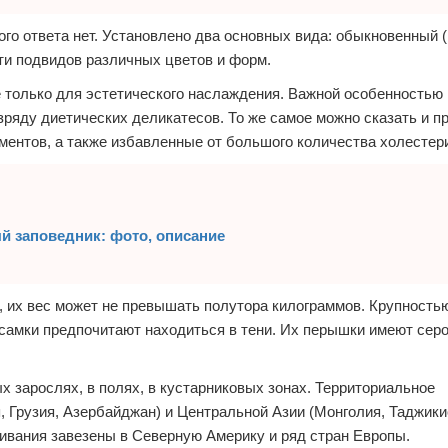
го ответа нет. Установлено два основных вида: обыкновенный (
ти подвидов различных цветов и форм.
 только для эстетического наслаждения. Важной особенностью
зряду диетических деликатесов. То же самое можно сказать и пр
ентов, а также избавленные от большого количества холестер
 заповедник: фото, описание
 их вес может не превышать полутора килограммов. Крупность
самки предпочитают находиться в тени. Их перышки имеют сер
 зарослях, в полях, в кустарниковых зонах. Территориальное
, Грузия, Азербайджан) и Центральной Азии (Монголия, Таджики
щивания завезены в Северную Америку и ряд стран Европы.