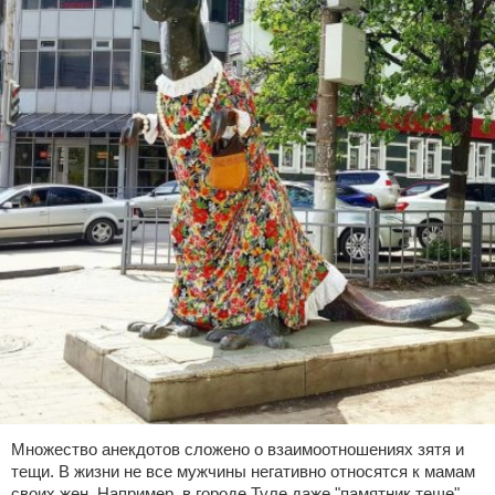
Множество анекдотов сложено о взаимоотношениях зятя и
тещи. В жизни не все мужчины негативно относятся к мамам
своих жен. Например, в городе Туле даже "памятник теще"