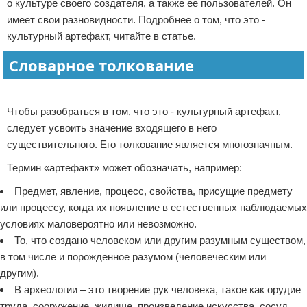
о культуре своего создателя, а также ее пользователей. Он
Отказ от ответственности
Экономика
имеет свои разновидности. Подробнее о том, что это -
культурный артефакт, читайте в статье.
Разное
Словарное толкование
Реклама
Чтобы разобраться в том, что это - культурный артефакт,
следует усвоить значение входящего в него
существительного. Его толкование является многозначным.
Термин «артефакт» может обозначать, например:
Предмет, явление, процесс, свойства, присущие предмету
или процессу, когда их появление в естественных наблюдаемых
условиях маловероятно или невозможно.
То, что создано человеком или другим разумным существом,
в том числе и порожденное разумом (человеческим или
другим).
В археологии – это творение рук человека, такое как орудие
труда, сооружение, жилище, произведение искусства, сосуд,