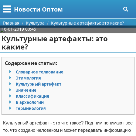
Меню
X
Новости Оптом
Главная
Главная
Культура
Культурные артефакты: это какие?
16-01-2019 00:45
Категории
Культурные артефакты: это
какие?
Поиск
Информационные технологии
О проекте
Автомобили
Содержание статьи:
Словарное толкование
Контакты
Знаменитости
Этимология
Культурный артефакт
Сотрудничество
Политика
Значение
Классификация
Размещение рекламы
Природа
В археологии
Терминология
Для правообладателей
Философия
Культурный артефакт - это что такое? Под ним понимают все
Условия предоставления информации
Культура
то, что создано человеком и может передавать информацию