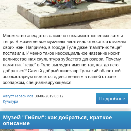
Множество анекдотов сложено о взаимоотношениях зятя и
тещи. В жизни не все мужчины негативно относятся к мамам
своих жен. Например, в городе Туле даже "памятник теще"
поставили. Именно такое неофициальное название носит
величественная скульптура зубастого динозавра. Почему
памятник "теще" в Туле выглядит именно так, как до него
добраться? Самый добрый динозавр Тульский областной
зооэкзотариум является единственным в нашей стране
зоопарком, специализирующемся
Август Герасимов
30-06-2019 05:12
Подробнее
Культура
Музей "Гибли": как добраться, краткое
описание