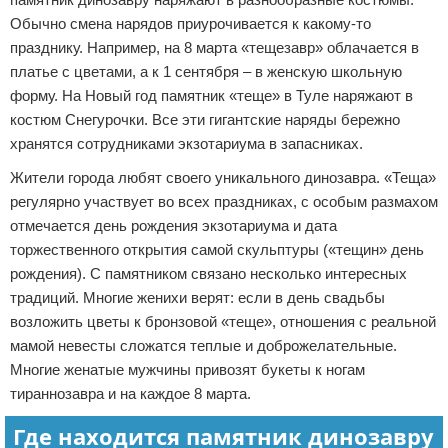
Обычно смена нарядов приурочивается к какому-то
празднику. Например, на 8 марта «тещезавр» облачается в
платье с цветами, а к 1 сентября – в женскую школьную
форму. На Новый год памятник «теще» в Туле наряжают в
костюм Снегурочки. Все эти гигантские наряды бережно
хранятся сотрудниками экзотариума в запасниках.
Жители города любят своего уникального динозавра. «Теща»
регулярно участвует во всех праздниках, с особым размахом
отмечается день рождения экзотариума и дата
торжественного открытия самой скульптуры («тещин» день
рождения). С памятником связано несколько интересных
традиций. Многие женихи верят: если в день свадьбы
возложить цветы к бронзовой «теще», отношения с реальной
мамой невесты сложатся теплые и доброжелательные.
Многие женатые мужчины привозят букеты к ногам
тираннозавра и на каждое 8 марта.
Где находится памятник динозавру