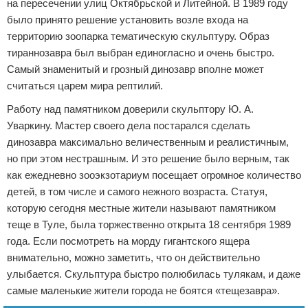
на пересечении улиц Октябрьской и Литейной. В 1989 году
было принято решение установить возле входа на
территорию зоопарка тематическую скульптуру. Образ
тираннозавра был выбран единогласно и очень быстро.
Самый знаменитый и грозный динозавр вполне может
считаться царем мира рептилий.
Работу над памятником доверили скульптору Ю. А.
Уваркину. Мастер своего дела постарался сделать
динозавра максимально величественным и реалистичным,
но при этом нестрашным. И это решение было верным, так
как ежедневно зооэкзотариум посещает огромное количество
детей, в том числе и самого нежного возраста. Статуя,
которую сегодня местные жители называют памятником
теще в Туле, была торжественно открыта 18 сентября 1989
года. Если посмотреть на морду гигантского ящера
внимательно, можно заметить, что он действительно
улыбается. Скульптура быстро полюбилась тулякам, и даже
самые маленькие жители города не боятся «тещезавра».