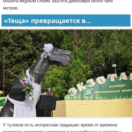
обшита медным слоем. Высота динозавра около трех
метров.
«Теща» превращается в…
У туляков есть интересная традиция: время от времени
памятник динозавру наряжают в разнообразные костюмы.