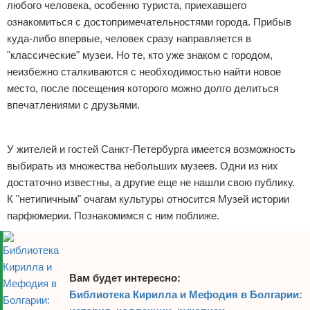
любого человека, особенно туриста, приехавшего
Отказ от ответственности
Экономика
ознакомиться с достопримечательностями города. Прибыв
куда-либо впервые, человек сразу направляется в
Разное
"классические" музеи. Но те, кто уже знаком с городом,
неизбежно сталкиваются с необходимостью найти новое
место, после посещения которого можно долго делиться
впечатлениями с друзьями.
Реклама
У жителей и гостей Санкт-Петербурга имеется возможность
выбирать из множества небольших музеев. Одни из них
достаточно известны, а другие еще не нашли свою публику.
К "нетипичным" очагам культуры относится Музей истории
парфюмерии. Познакомимся с ним поближе.
Вам будет интересно:
Библиотека Кирилла и Мефодия в Болгарии: