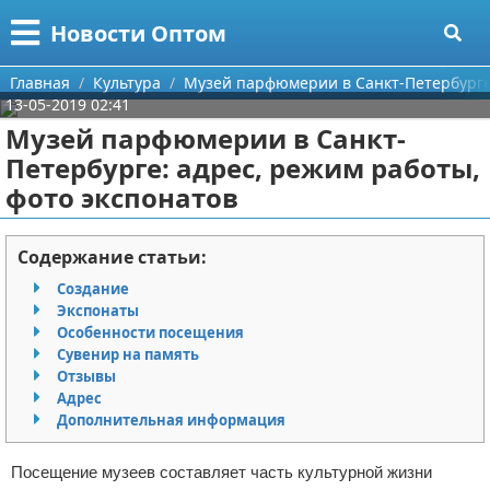
Меню
X
Новости Оптом
Главная
Главная
Культура
Музей парфюмерии в Санкт-Петербурге:
13-05-2019 02:41
Категории
Музей парфюмерии в Санкт-
Петербурге: адрес, режим работы,
Поиск
Информационные технологии
фото экспонатов
О проекте
Автомобили
Содержание статьи:
Контакты
Знаменитости
Создание
Экспонаты
Сотрудничество
Политика
Особенности посещения
Сувенир на память
Размещение рекламы
Природа
Отзывы
Адрес
Для правообладателей
Философия
Дополнительная информация
Условия предоставления информации
Культура
Посещение музеев составляет часть культурной жизни