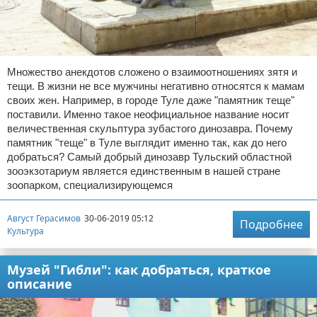
Множество анекдотов сложено о взаимоотношениях зятя и
тещи. В жизни не все мужчины негативно относятся к мамам
своих жен. Например, в городе Туле даже "памятник теще"
поставили. Именно такое неофициальное название носит
величественная скульптура зубастого динозавра. Почему
памятник "теще" в Туле выглядит именно так, как до него
добраться? Самый добрый динозавр Тульский областной
зооэкзотариум является единственным в нашей стране
зоопарком, специализирующемся
Август Герасимов
30-06-2019 05:12
Подробнее
Культура
Музей "Гибли": как добраться, краткое
описание