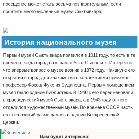
посещение может стать весьма познавательным, если
Отказ от ответственности
Экономика
посетить многочисленные музеи Сыктывкара.
Разное
Реклама
История национального музея
Первый музей Сыктывкара появился в 1911 году, то есть в те
времена, когда город назывался Усть-Сысольск. Интересно,
что впервые вопрос о музее возник в 1872 году. Накануне его
открытия в город для знакомства с коллекциями приезжал
профессор Фокош-Фукс из Будапешта. Первым помещением
музея было здание библиотеки. В 1940 г. его переименовали
в краеведческий музей Сыктывкара, а в 1943 году от него
отделился художественный музей. Во времена СССР часть
его экспозиций размещалась в здании Воскресенской
церкви.
Вам будет интересно: