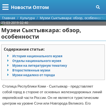
Меню
X
Новости Оптом
Главная
Главная
Культура
Музеи Сыктывкара: обзор, особенности
25-03-2019 02:40
Категории
Музеи Сыктывкара: обзор,
особенности
Поиск
Информационные технологии
О проекте
Автомобили
Содержание статьи:
История национального музея
Контакты
Знаменитости
Отделы национального музея
Музеи на литературную тематику
Сотрудничество
Политика
Второстепенные музеи
Музеи недалеко от города
Размещение рекламы
Природа
Столица Республики Коми - Сыктывкар - представляет
Для правообладателей
Философия
собой город в стороне от основных железнодорожных линий
европейской части России. Он не является туристическим
Условия предоставления информации
Культура
центром на уровне Сочи или Новгорода Великого. Его