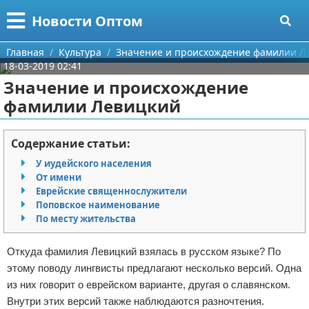
Меню
X
Новости Оптом
Главная
Главная
Культура
Значение и происхождение фамилии Л
18-03-2019 02:41
Категории
Значение и происхождение
фамилии Левицкий
Поиск
Информационные технологии
О проекте
Автомобили
Содержание статьи:
У иудейского населения
Контакты
Знаменитости
От имени
Еврейские священнослужители
Сотрудничество
Политика
Поповское наименование
По месту жительства
Размещение рекламы
Природа
Откуда фамилия Левицкий взялась в русском языке? По
Для правообладателей
Философия
этому поводу лингвисты предлагают несколько версий. Одна
из них говорит о еврейском варианте, другая о славянском.
Условия предоставления информации
Культура
Внутри этих версий также наблюдаются разночтения.