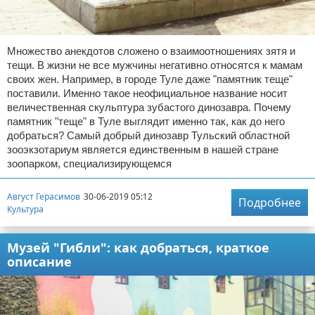
Множество анекдотов сложено о взаимоотношениях зятя и
тещи. В жизни не все мужчины негативно относятся к мамам
своих жен. Например, в городе Туле даже "памятник теще"
поставили. Именно такое неофициальное название носит
величественная скульптура зубастого динозавра. Почему
памятник "теще" в Туле выглядит именно так, как до него
добраться? Самый добрый динозавр Тульский областной
зооэкзотариум является единственным в нашей стране
зоопарком, специализирующемся
Август Герасимов
30-06-2019 05:12
Подробнее
Культура
Музей "Гибли": как добраться, краткое
описание