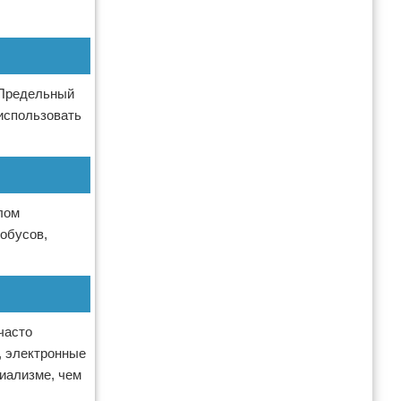
 Предельный
использовать
лом
тобусов,
часто
, электронные
циализме, чем