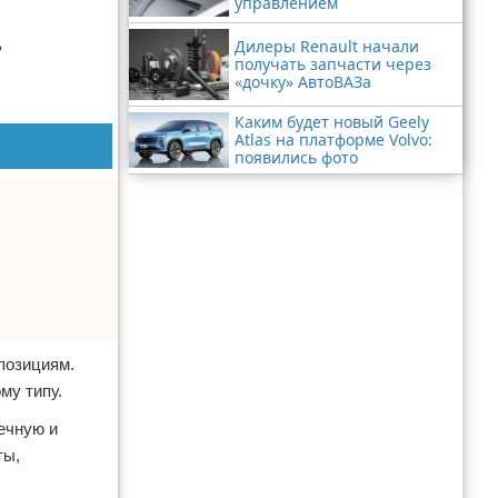
управлением
Дилеры Renault начали
ь
получать запчасти через
«дочку» АвтоВАЗа
Каким будет новый Geely
Atlas на платформе Volvo:
появились фото
позициям.
му типу.
ечную и
ты,