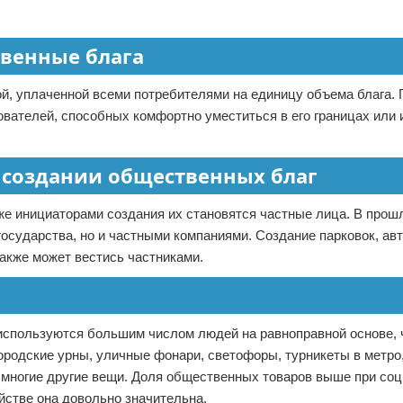
твенные блага
й, уплаченной всеми потребителями на единицу объема блага.
вателей, способных комфортно уместиться в его границах или 
в создании общественных благ
же инициаторами создания их становятся частные лица. В прош
государства, но и частными компаниями. Создание парковок, ав
также может вестись частниками.
 используются большим числом людей на равноправной основе, 
 городские урны, уличные фонари, светофоры, турникеты в метро
и многие другие вещи. Доля общественных товаров выше при со
йстве она довольно значительна.