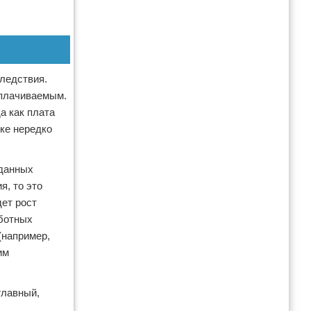
ледствия.
оплачиваемым.
а как плата
рке нередко
зданных
я, то это
дет рост
аботных
(например,
им
главный,