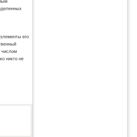
ьным
ределенных
 элементы его
твенный
м числом
ко никто не