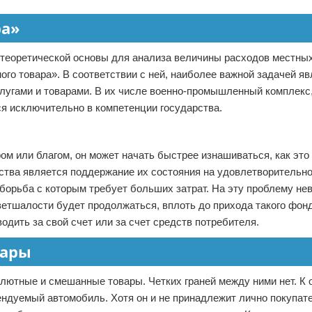
ра»
 теоретической основы для анализа величины расходов местных
го товара». В соответствии с ней, наиболее важной задачей яв
угами и товарами. В их числе военно-промышленный комплекс,
ся исключительно в компетенции государства.
м или благом, он может начать быстрее изнашиваться, как это 
ства является поддержание их состояния на удовлетворительно
орьба с которым требует больших затрат. На эту проблему не
бветшалости будет продолжаться, вплоть до прихода такого фон
одить за свой счет или за счет средств потребителя.
вары
лютные и смешанные товары. Четких граней между ними нет. К
ендуемый автомобиль. Хотя он и не принадлежит лично покупат