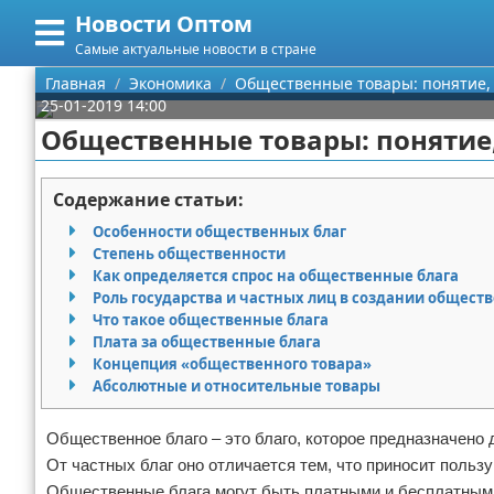
Новости Оптом
Меню
X
Самые актуальные новости в стране
Главная
Главная
Экономика
Общественные товары: понятие,
25-01-2019 14:00
Категории
Общественные товары: понятие
Поиск
Информационные технологии
Содержание статьи:
О проекте
Автомобили
Особенности общественных благ
Степень общественности
Контакты
Знаменитости
Как определяется спрос на общественные блага
Роль государства и частных лиц в создании общест
Что такое общественные блага
Сотрудничество
Политика
Плата за общественные блага
Концепция «общественного товара»
Размещение рекламы
Природа
Абсолютные и относительные товары
Для правообладателей
Философия
Общественное благо – это благо, которое предназначено
От частных благ оно отличается тем, что приносит польз
Условия предоставления информации
Культура
Общественные блага могут быть платными и бесплатным