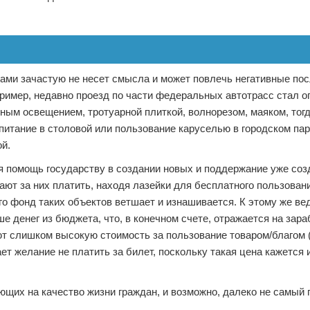
ами зачастую не несет смысла и может повлечь негативные пос
пример, недавно проезд по части федеральных автотрасс стал 
ым освещением, тротуарной плиткой, волнорезом, маяком, тогд
 питание в столовой или пользование каруселью в городском па
й.
я помощь государству в создании новых и поддержание уже со
ют за них платить, находя лазейки для бесплатного пользовани
го фонд таких объектов ветшает и изнашивается. К этому же ве
ше денег из бюджета, что, в конечном счете, отражается на зар
ают слишком высокую стоимость за пользование товаром/благом 
ает желание не платить за билет, поскольку такая цена кажется 
ющих на качество жизни граждан, и возможно, далеко не самый 