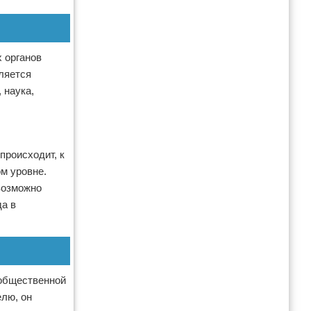
 органов
ляется
 наука,
происходит, к
м уровне.
возможно
да в
 общественной
елю, он