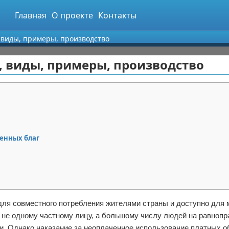
Главная
О проекте
Контакты
 виды, примеры, производство
, виды, примеры, производство
венных благ
 для совместного потребления жителями страны и доступно для 
у не одному частному лицу, а большому числу людей на равнопр
и. Однако наказание за неоплаченное использование платных 