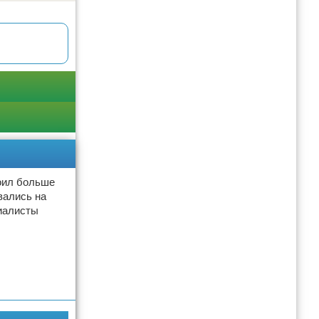
тоил больше
вались на
циалисты