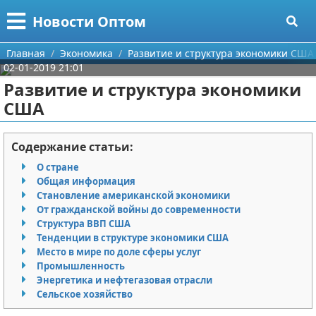
Меню
X
Новости Оптом
Главная
Главная
Экономика
Развитие и структура экономики США
02-01-2019 21:01
Категории
Развитие и структура экономики
США
Поиск
Информационные технологии
О проекте
Автомобили
Содержание статьи:
О стране
Контакты
Знаменитости
Общая информация
Становление американской экономики
Сотрудничество
Политика
От гражданской войны до современности
Структура ВВП США
Размещение рекламы
Природа
Тенденции в структуре экономики США
Место в мире по доле сферы услуг
Промышленность
Для правообладателей
Философия
Энергетика и нефтегазовая отрасли
Сельское хозяйство
Условия предоставления информации
Культура