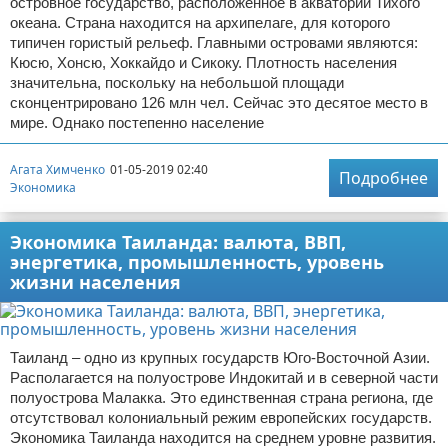
островное государство, расположенное в акватории Тихого
океана. Страна находится на архипелаге, для которого
типичен гористый рельеф. Главными островами являются:
Кюсю, Хонсю, Хоккайдо и Сикоку. Плотность населения
значительна, поскольку на небольшой площади
сконцентрировано 126 млн чел. Сейчас это десятое место в
мире. Однако постепенно население
Агата Химченко
01-05-2019 02:40
Подробнее
Экономика
Экономика Таиланда: валюта, ВВП,
энергетика, промышленность, уровень
жизни населения
Таиланд – одно из крупных государств Юго-Восточной Азии.
Располагается на полуострове Индокитай и в северной части
полуострова Малакка. Это единственная страна региона, где
отсутствовал колониальный режим европейских государств.
Экономика Таиланда находится на среднем уровне развития.