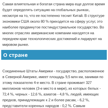
Самая влиятельная и богатая страна мира еще долгое время
Отказ от ответственности
Экономика
будет определять ситуацию на глобальных рынках,
несмотря на то, что ее постепенно теснит Китай. В структуре
Разное
экономики США около 80 % приходится на сферу услуг, это
наиболее продвинутое постиндустриальное государство. Во
многих отраслях американские компании находятся на
переднем крае технологических достижений и лидируют на
мировом рынке.
О стране
Реклама
Соединенные Штаты Америки - государство, расположенное
в Северной Америке, имеет площадь 9,5 млн км, занимая по
этому показателю 4-е место. В стране проживает 327
миллионов человек (3-е место в мире), из которых белых -
72,4 %, черных - 12,6 %, азиатов - 4,8 %, людей, имеющих
предков, принадлежащих к 2 и более расам, - 6,2 %,
представители коренных народов - 0,2 %. Самым