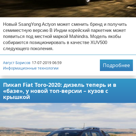
Новый SsangYong Actyon может сменить бренд и получить
семиместную версию В Индии корейский паркетник может
появиться под местной маркой Mahindra. Модель якобы
собираются позиционировать в качестве XUV500
следующего поколения.
Август Борисов
17-07-2019 06:59
Подробнее
Информационные технологии
Пикап Fiat Toro-2020: дизель теперь и в
«базе», у новой топ-версии – кузов с
крышкой