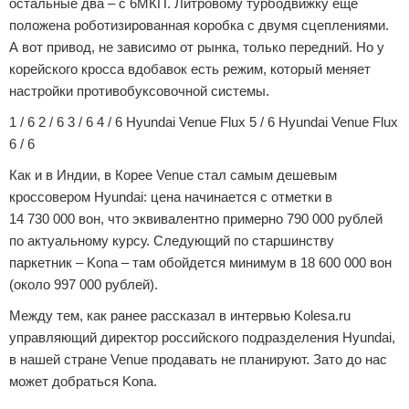
остальные два – с 6МКП. Литровому турбодвижку еще
положена роботизированная коробка с двумя сцеплениями.
А вот привод, не зависимо от рынка, только передний. Но у
корейского кросса вдобавок есть режим, который меняет
настройки противобуксовочной системы.
1 / 6 2 / 6 3 / 6 4 / 6 Hyundai Venue Flux 5 / 6 Hyundai Venue Flux
6 / 6
Как и в Индии, в Корее Venue стал самым дешевым
кроссовером Hyundai: цена начинается с отметки в
14 730 000 вон, что эквивалентно примерно 790 000 рублей
по актуальному курсу. Следующий по старшинству
паркетник – Kona – там обойдется минимум в 18 600 000 вон
(около 997 000 рублей).
Между тем, как ранее рассказал в интервью Kolesa.ru
управляющий директор российского подразделения Hyundai,
в нашей стране Venue продавать не планируют. Зато до нас
может добраться Kona.