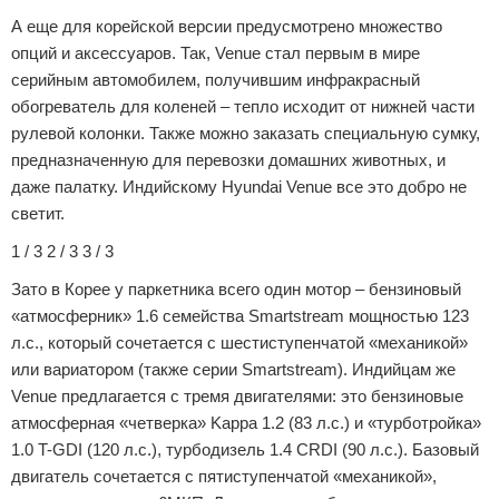
А еще для корейской версии предусмотрено множество
опций и аксессуаров. Так, Venue стал первым в мире
серийным автомобилем, получившим инфракрасный
обогреватель для коленей – тепло исходит от нижней части
рулевой колонки. Также можно заказать специальную сумку,
предназначенную для перевозки домашних животных, и
даже палатку. Индийскому Hyundai Venue все это добро не
светит.
1 / 3 2 / 3 3 / 3
Зато в Корее у паркетника всего один мотор – бензиновый
«атмосферник» 1.6 семейства Smartstream мощностью 123
л.с., который сочетается с шестиступенчатой «механикой»
или вариатором (также серии Smartstream). Индийцам же
Venue предлагается с тремя двигателями: это бензиновые
атмосферная «четверка» Kappa 1.2 (83 л.с.) и «турботройка»
1.0 T-GDI (120 л.с.), турбодизель 1.4 CRDI (90 л.с.). Базовый
двигатель сочетается с пятиступенчатой «механикой»,