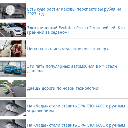
Есть куда расти? Каковы перспективы рубля на
2023 год
Электрический Evolute i-Pro за 2 млн рублей! Кто
крайний за седаном?
Цена на топливо медленно ползёт вверх
Эти пять популярных автомобиля в РФ стали
дешевле
Даёшь дороги по новой технологии!
На «Лады» стали ставить ЭРА-ГЛОНАСС с ручным
управлением
На «Лады» стали ставить ЭРА-ГЛОНАСС с ручным