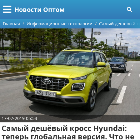
Меню
X
Новости Оптом
Главная
Главная
Информационные технологии
Самый дешёвый кро
Категории
Поиск
Информационные технологии
О проекте
Автомобили
Контакты
Знаменитости
Сотрудничество
Политика
Размещение рекламы
Природа
17-07-2019 05:53
Для правообладателей
Философия
Самый дешёвый кросс Hyundai:
Условия предоставления информации
Культура
теперь глобальная версия. Что не