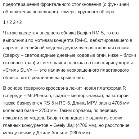
предотвращения фронтального столкновения (с функцией
обнаружения пешеходов), камеры кругового обзора.
1 / 2 2 / 2
Что же касается внешнего облика Baojun RM-5, то его
выполнили по мотивам концепта RM-C, дебютировавшего в
апреле: у серийной модели двухъярусная головная оптика
(сверху – светодиодные дневные ходовые огни, ниже – блоки
основных фар) и светящаяся полоска на всю ширину кормы.
«Стиль SUV» — это наличие неокрашенного пластикового
обвеса, хотя рейлингов на крыше нет.
В основе товарного кроссвэна лежит новая платформа R
(спереди – McPherson, сзади – многорычажка), на которой
также базируются RS-5 и RC-6. Длина MPV равна 4705 мм,
колесная база – 2750 мм. Таким образом, по первому
показателю модель Baojun совпадает с одним из своих
главных конкурентов – Geely Jiaji (4706 мм), но расстояние
между осями у Джили больше (2805 мм).