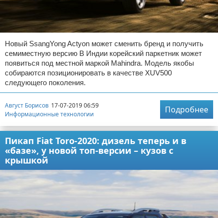
Новый SsangYong Actyon может сменить бренд и получить
семиместную версию В Индии корейский паркетник может
появиться под местной маркой Mahindra. Модель якобы
собираются позиционировать в качестве XUV500
следующего поколения.
Август Борисов
17-07-2019 06:59
Подробнее
Информационные технологии
Пикап Fiat Toro-2020: дизель теперь и в
«базе», у новой топ-версии – кузов с
крышкой