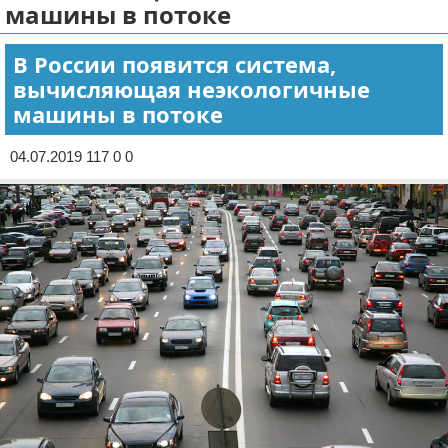
машины в потоке
Отказ от ответственности
Экономика
В России появится система,
Разное
вычисляющая неэкологичные
машины в потоке
04.07.2019 117 0 0