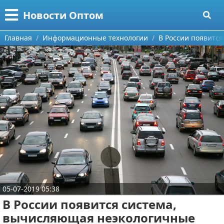
Меню
X
Новости Оптом
Главная
Главная
Информационные технологии
В России появитс
Категории
Поиск
Информационные технологии
О проекте
Автомобили
Контакты
Знаменитости
Сотрудничество
Политика
Размещение рекламы
Природа
05-07-2019 05:38
Для правообладателей
Философия
В России появится система,
Условия предоставления информации
Культура
вычисляющая неэкологичные