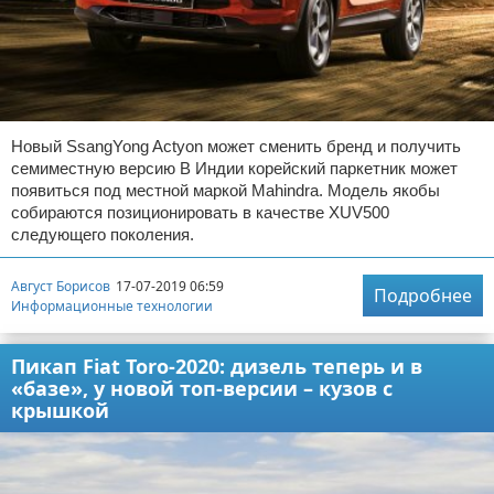
Новый SsangYong Actyon может сменить бренд и получить
семиместную версию В Индии корейский паркетник может
появиться под местной маркой Mahindra. Модель якобы
собираются позиционировать в качестве XUV500
следующего поколения.
Август Борисов
17-07-2019 06:59
Подробнее
Информационные технологии
Пикап Fiat Toro-2020: дизель теперь и в
«базе», у новой топ-версии – кузов с
крышкой