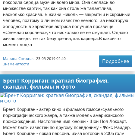
покорила сердца мужчин всего мира. Она снялась во
множестве картин, так как она столь же талантлива,
насколько красива. В жизни Николь — закрытый и скромный
человек, поэтому о личном известно немного. За некоторую
холодность в характере актриса получила прозвище
«Снежная королева», что нисколько ее не смущает. Однако
жизнь звезды не так безупречна, как карьера.В какой-то
момент лодка
Марина Снежная
23-05-2019 02:40
Подробнее
Знаменитости
Брент Корриган: краткая биография,
скандал, фильмы и фото
Брент Корриган - актер кино и фильмов гомосексуального
порнографического жанра, а также модель американского
происхождения. Настоящее имя юноши - Шон Пол Локхарт.
Может быть известен по другому псевдониму - Фокс Райдер.
Брент Корриган - яркая персона, из-за которой в 2005 году