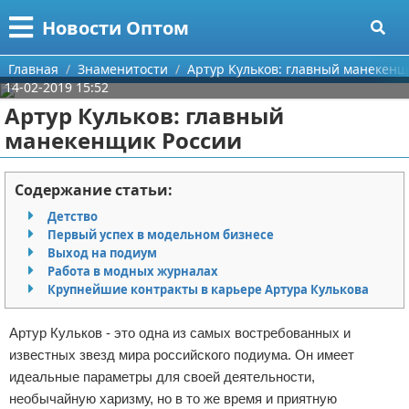
Меню
X
Новости Оптом
Главная
Главная
Знаменитости
Артур Кульков: главный манекенщ
14-02-2019 15:52
Категории
Артур Кульков: главный
манекенщик России
Поиск
Информационные технологии
О проекте
Автомобили
Содержание статьи:
Детство
Контакты
Знаменитости
Первый успех в модельном бизнесе
Выход на подиум
Сотрудничество
Политика
Работа в модных журналах
Крупнейшие контракты в карьере Артура Кулькова
Размещение рекламы
Природа
Артур Кульков - это одна из самых востребованных и
Для правообладателей
Философия
известных звезд мира российского подиума. Он имеет
идеальные параметры для своей деятельности,
Условия предоставления информации
Культура
необычайную харизму, но в то же время и приятную