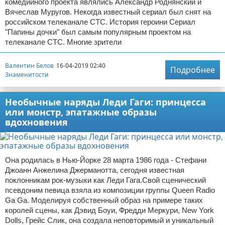
комедийного проекта являлись Александр Роднянский и
Вячеслав Муругов. Некогда известный сериал был снят на
российском телеканале СТС. История героини Сериал
"Папины дочки" был самым популярным проектом на
телеканале СТС. Многие зрители
Валентин Белов
16-04-2019 02:40
Подробнее
Знаменитости
Необычные наряды Леди Гаги: принцесса
или монстр, эпатажные образы
вдохновения
Она родилась в Нью-Йорке 28 марта 1986 года - Стефани
Джоанн Анжелина Джерманотта, сегодня известная
поклонникам рок-музыки как Леди Гага.Свой сценический
псевдоним певица взяла из композиции группы Queen Radio
Ga Ga. Моделируя собственный образ на примере таких
королей сцены, как Дэвид Боуи, Фредди Меркури, New York
Dolls, Грейс Слик, она создала неповторимый и уникальный