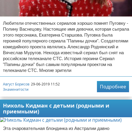
Любители отечественных сериалов хорошо помнят Пуговку -
Полину Васнецову. Настоящее имя девочки, которая сыграла
этого персонажа, Екатерина Старшова. Пуговка была
героиней популярного сериала "Папины дочки". Создателями
комедийного проекта являлись Александр Роднянский и
Вячеслав Муругов. Некогда известный сериал был снят на
российском телеканале СТС. История героини Сериал
"Папины дочки" был самым популярным проектом на
телеканале СТС. Многие зрители
Август Борисов
29-06-2019 11:52
Подробнее
Знаменитости
Николь Кидман с детьми (родными и
приемными)
Эта очаровательная блондинка из Австралии давно