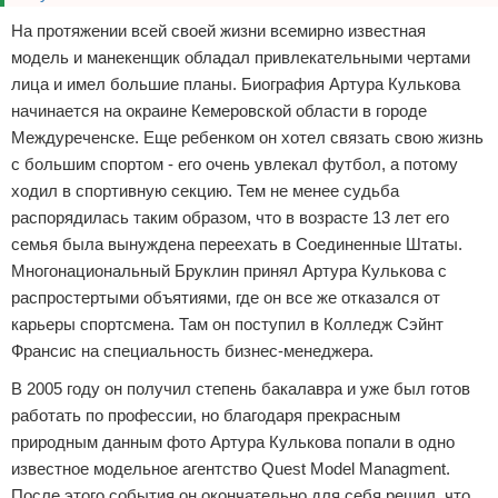
На протяжении всей своей жизни всемирно известная
модель и манекенщик обладал привлекательными чертами
лица и имел большие планы. Биография Артура Кулькова
начинается на окраине Кемеровской области в городе
Междуреченске. Еще ребенком он хотел связать свою жизнь
с большим спортом - его очень увлекал футбол, а потому
ходил в спортивную секцию. Тем не менее судьба
распорядилась таким образом, что в возрасте 13 лет его
семья была вынуждена переехать в Соединенные Штаты.
Многонациональный Бруклин принял Артура Кулькова с
распростертыми объятиями, где он все же отказался от
карьеры спортсмена. Там он поступил в Колледж Сэйнт
Франсис на специальность бизнес-менеджера.
В 2005 году он получил степень бакалавра и уже был готов
работать по профессии, но благодаря прекрасным
природным данным фото Артура Кулькова попали в одно
известное модельное агентство Quest Model Managment.
После этого события он окончательно для себя решил, что