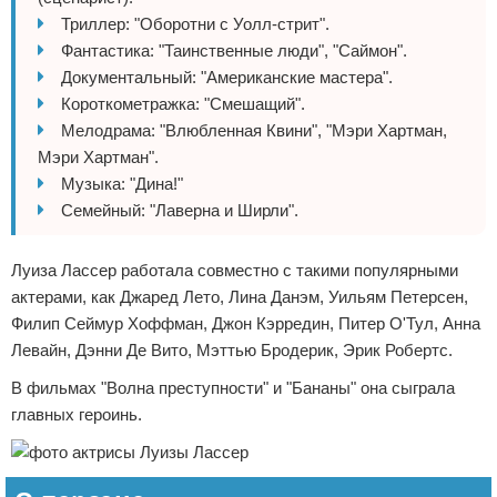
Триллер: "Оборотни с Уолл-стрит".
Фантастика: "Таинственные люди", "Саймон".
Документальный: "Американские мастера".
Короткометражка: "Смешащий".
Мелодрама: "Влюбленная Квини", "Мэри Хартман,
Мэри Хартман".
Музыка: "Дина!"
Семейный: "Лаверна и Ширли".
Луиза Лассер работала совместно с такими популярными
актерами, как Джаред Лето, Лина Данэм, Уильям Петерсен,
Филип Сеймур Хоффман, Джон Кэрредин, Питер О'Тул, Анна
Левайн, Дэнни Де Вито, Мэттью Бродерик, Эрик Робертс.
В фильмах "Волна преступности" и "Бананы" она сыграла
главных героинь.