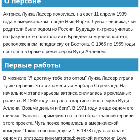
О персоне
Актриса Луиза Лассер появилась на свет 11 апреля 1939
года в американском городе Нью-Йорке. Луиза - еврейка, чьи
родители были родом из России. Будущая актриса училась
на факультете политологии в Брандейском университете,
расположенном неподалеку от Бостона. С 1966 по 1969 годы
состояла в браке с режиссером Вуди Алленом.
Первые работы
В мюзикле "Я достану тебе это оптом" Луиза Лассер играла
ту же героиню, что и знаменитая Барбара Стрейзанд. На
начальном этапе карьеры актриса снималась в рекламных
роликах. В 1969 году сыграла в картине своего мужа Вуди
Аллена "Возьми деньги и беги". В 1971 году в еще одном его
фильме "Бананы" примерила на себя образ главной героини
этого проекта. Чуть позже появилась в американской
комедии "Такие хорошие друзья". В 1973 году сыграла в
одном из эпизодов кинематографической антологии Love