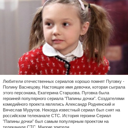
Любители отечественных сериалов хорошо помнят Пуговку -
Полину Васнецову. Настоящее имя девочки, которая сыграла
этого персонажа, Екатерина Старшова. Пуговка была
героиней популярного сериала "Папины дочки". Создателями
комедийного проекта являлись Александр Роднянский и
Вячеслав Муругов. Некогда известный сериал был снят на
российском телеканале СТС. История героини Сериал
"Папины дочки" был самым популярным проектом на
телеканале СТС. Многие зрители