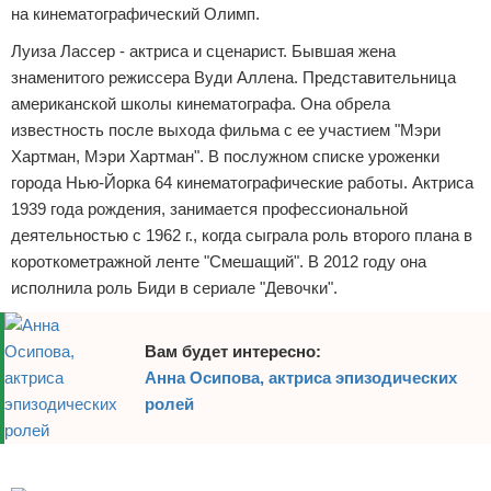
на кинематографический Олимп.
Отказ от ответственности
Экономика
Луиза Лассер - актриса и сценарист. Бывшая жена
Разное
знаменитого режиссера Вуди Аллена. Представительница
американской школы кинематографа. Она обрела
известность после выхода фильма с ее участием "Мэри
Хартман, Мэри Хартман". В послужном списке уроженки
города Нью-Йорка 64 кинематографические работы. Актриса
1939 года рождения, занимается профессиональной
деятельностью с 1962 г., когда сыграла роль второго плана в
короткометражной ленте "Смешащий". В 2012 году она
исполнила роль Биди в сериале "Девочки".
Вам будет интересно:
Анна Осипова, актриса эпизодических
ролей
Реклама