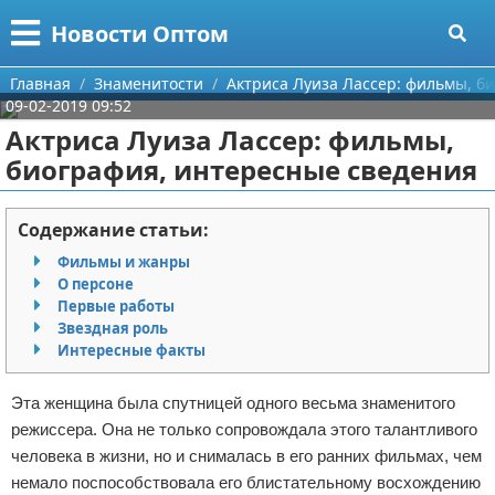
Меню
X
Новости Оптом
Главная
Главная
Знаменитости
Актриса Луиза Лассер: фильмы, б
09-02-2019 09:52
Категории
Актриса Луиза Лассер: фильмы,
биография, интересные сведения
Поиск
Информационные технологии
О проекте
Автомобили
Содержание статьи:
Фильмы и жанры
Контакты
Знаменитости
О персоне
Первые работы
Сотрудничество
Политика
Звездная роль
Интересные факты
Размещение рекламы
Природа
Эта женщина была спутницей одного весьма знаменитого
Для правообладателей
Философия
режиссера. Она не только сопровождала этого талантливого
человека в жизни, но и снималась в его ранних фильмах, чем
Условия предоставления информации
Культура
немало поспособствовала его блистательному восхождению