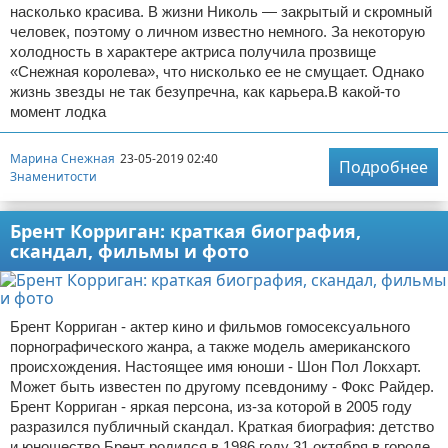
насколько красива. В жизни Николь — закрытый и скромный
человек, поэтому о личном известно немного. За некоторую
холодность в характере актриса получила прозвище
«Снежная королева», что нисколько ее не смущает. Однако
жизнь звезды не так безупречна, как карьера.В какой-то
момент лодка
Марина Снежная
23-05-2019 02:40
Подробнее
Знаменитости
Брент Корриган: краткая биография,
скандал, фильмы и фото
Брент Корриган - актер кино и фильмов гомосексуального
порнографического жанра, а также модель американского
происхождения. Настоящее имя юноши - Шон Пол Локхарт.
Может быть известен по другому псевдониму - Фокс Райдер.
Брент Корриган - яркая персона, из-за которой в 2005 году
разразился публичный скандал. Краткая биография: детство
и юношество Брент родился в 1986 году 31 октября в городе