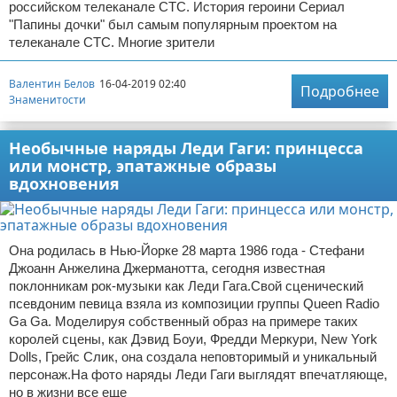
российском телеканале СТС. История героини Сериал
"Папины дочки" был самым популярным проектом на
телеканале СТС. Многие зрители
Валентин Белов
16-04-2019 02:40
Подробнее
Знаменитости
Необычные наряды Леди Гаги: принцесса
или монстр, эпатажные образы
вдохновения
Она родилась в Нью-Йорке 28 марта 1986 года - Стефани
Джоанн Анжелина Джерманотта, сегодня известная
поклонникам рок-музыки как Леди Гага.Свой сценический
псевдоним певица взяла из композиции группы Queen Radio
Ga Ga. Моделируя собственный образ на примере таких
королей сцены, как Дэвид Боуи, Фредди Меркури, New York
Dolls, Грейс Слик, она создала неповторимый и уникальный
персонаж.На фото наряды Леди Гаги выглядят впечатляюще,
но в жизни все еще