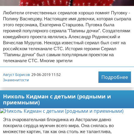
Любители отечественных сериалов хорошо помнят Пуговку -
Полину Васнецову. Настоящее имя девочки, которая сыграла
этого персонажа, Екатерина Старшова. Пуговка была
героиней популярного сериала "Папины дочки". Создателями
комедийного проекта являлись Александр Роднянский и
Вячеслав Муругов. Некогда известный сериал был снят на
российском телеканале СТС. История героини Сериал
"Папины дочки" был самым популярным проектом на
телеканале СТС. Многие зрители
Август Борисов
29-06-2019 11:52
Подробнее
Знаменитости
Николь Кидман с детьми (родными и
приемными)
Эта очаровательная блондинка из Австралии давно
покорила сердца мужчин всего мира. Она снялась во
множестве картин, так как она столь же талантлива,