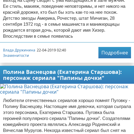
выход на сцену сводит с ума находящихся в зале мужчин.
Ее стиль, макияж, поведение неповторимы, и нет никого на
красной дорожке, кто был бы хоть как-то на нее похож.
Детство звезды Америка, Рочестер, штат Мичиган, 28
сентября 1972 год - в семье машиниста и маникюрщицы
рождается вторая дочь, которой дают имя Хизер.
Впоследствии в семье появилась
Влада Дружинина
22-04-2019 02:40
Подробнее
Знаменитости
Полина Васнецова (Екатерина Старшова):
персонаж сериала "Папины дочки"
Любители отечественных сериалов хорошо помнят Пуговку -
Полину Васнецову. Настоящее имя девочки, которая сыграла
этого персонажа, Екатерина Старшова. Пуговка была
героиней популярного сериала "Папины дочки". Создателями
комедийного проекта являлись Александр Роднянский и
Вячеслав Муругов. Некогда известный сериал был снят на