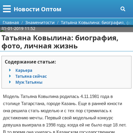
Меню
X
Новости Оптом
Главная
Главная
Знаменитости
Татьяна Ковылина: биография, фо
31-01-2019 11:52
Категории
Татьяна Ковылина: биография,
фото, личная жизнь
Поиск
Информационные технологии
О проекте
Автомобили
Содержание статьи:
Карьера
Контакты
Знаменитости
Татьяна сейчас
Муж Татьяны
Сотрудничество
Политика
Модель Татьяна Ковылина родилась 4.11.1981 года в
Размещение рекламы
Природа
столице Татарстана, городе Казань. Еще в ранней юности
она решила стать моделью и с тех пор стремилась к
Для правообладателей
Философия
достижению мечты. Первый свой модельный конкурс
девушка выиграла в 1998 году, когда ей не было еще 18 лет.
Условия предоставления информации
Культура
В то время она училась в Казанском государственном