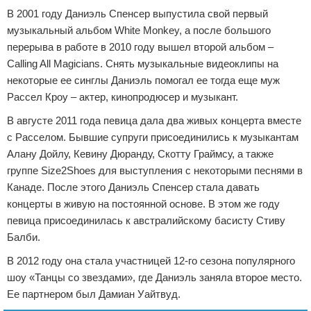
В 2001 году Даниэль Спенсер выпустила свой первый
музыкальный альбом White Monkey, а после большого
перерыва в работе в 2010 году вышел второй альбом –
Calling All Magicians. Снять музыкальные видеоклипы на
некоторые ее синглы Даниэль помогал ее тогда еще муж
Рассел Кроу – актер, кинопродюсер и музыкант.
В августе 2011 года певица дала два живых концерта вместе
с Расселом. Бывшие супруги присоединились к музыкантам
Алану Дойлу, Кевину Дюранду, Скотту Граймсу, а также
группе Size2Shoes для выступления с некоторыми песнями в
Канаде. После этого Даниэль Спенсер стала давать
концерты в живую на постоянной основе. В этом же году
певица присоединилась к австралийскому басисту Стиву
Балби.
В 2012 году она стала участницей 12-го сезона популярного
шоу «Танцы со звездами», где Даниэль заняла второе место.
Ее партнером был Дамиан Уайтвуд.