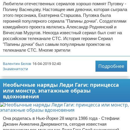
Любители отечественных сериалов хорошо помнят Пуговку -
Полину Васнецову. Настоящее имя девочки, которая сыграла
этого персонажа, Екатерина Старшова. Пуговка была
героиней популярного сериала "Папины дочки". Создателями
комедийного проекта являлись Александр Роднянский и
Вячеслав Муругов. Некогда известный сериал был снят на
российском телеканале СТС. История героини Сериал
"Папины дочки" был самым популярным проектом на
телеканале СТС. Многие зрители
Валентин Белов
16-04-2019 02:40
Подробнее
Знаменитости
Необычные наряды Леди Гаги: принцесса
или монстр, эпатажные образы
вдохновения
Она родилась в Нью-Йорке 28 марта 1986 года - Стефани
Джоанн Анжелина Джерманотта, сегодня известная
поклонникам рок-музыки как Леди Гага.Свой сценический