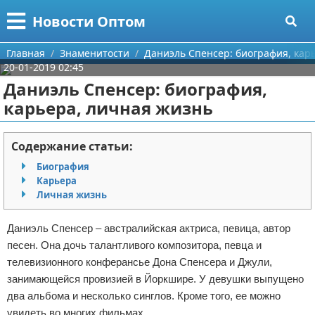
Меню
X
Новости Оптом
Главная
Главная
Знаменитости
Даниэль Спенсер: биография, кар
20-01-2019 02:45
Категории
Даниэль Спенсер: биография,
карьера, личная жизнь
Поиск
Информационные технологии
О проекте
Автомобили
Содержание статьи:
Биография
Контакты
Знаменитости
Карьера
Личная жизнь
Сотрудничество
Политика
Даниэль Спенсер – австралийская актриса, певица, автор
Размещение рекламы
Природа
песен. Она дочь талантливого композитора, певца и
телевизионного конферансье Дона Спенсера и Джули,
Для правообладателей
Философия
занимающейся провизией в Йоркшире. У девушки выпущено
два альбома и несколько синглов. Кроме того, ее можно
Условия предоставления информации
Культура
увидеть во многих фильмах.