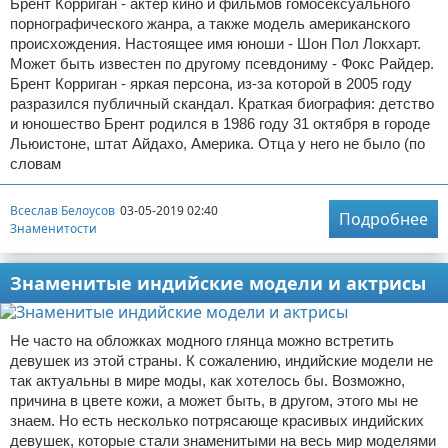
Брент Корриган - актер кино и фильмов гомосексуального
порнографического жанра, а также модель американского
происхождения. Настоящее имя юноши - Шон Пол Локхарт.
Может быть известен по другому псевдониму - Фокс Райдер.
Брент Корриган - яркая персона, из-за которой в 2005 году
разразился публичный скандал. Краткая биография: детство
и юношество Брент родился в 1986 году 31 октября в городе
Льюистоне, штат Айдахо, Америка. Отца у него не было (по
словам
Всеслав Белоусов
03-05-2019 02:40
Подробнее
Знаменитости
Знаменитые индийские модели и актрисы
Не часто на обложках модного глянца можно встретить
девушек из этой страны. К сожалению, индийские модели не
так актуальны в мире моды, как хотелось бы. Возможно,
причина в цвете кожи, а может быть, в другом, этого мы не
знаем. Но есть несколько потрясающе красивых индийских
девушек, которые стали знаменитыми на весь мир моделями