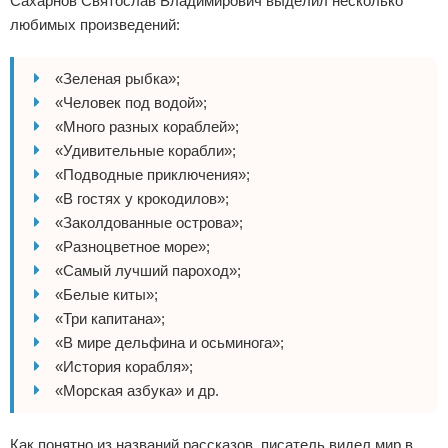
Сахарнов Святослав Владимирович выделил несколько
любимых произведений:
«Зеленая рыбка»;
«Человек под водой»;
«Много разных кораблей»;
«Удивительные корабли»;
«Подводные приключения»;
«В гостях у крокодилов»;
«Заколдованные острова»;
«Разноцветное море»;
«Самый лучший пароход»;
«Белые киты»;
«Три капитана»;
«В мире дельфина и осьминога»;
«История корабля»;
«Морская азбука» и др.
Как понятно из названий рассказов, писатель видел мир в