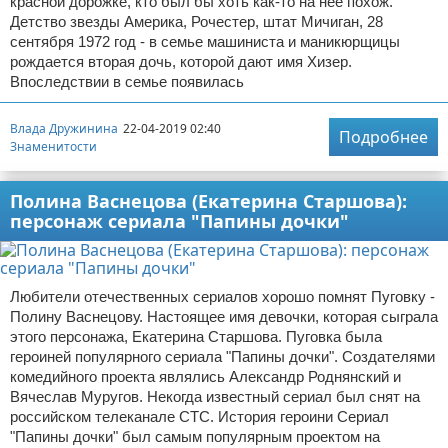
красной дорожке, кто был бы хоть как-то на нее похож.
Детство звезды Америка, Рочестер, штат Мичиган, 28
сентября 1972 год - в семье машиниста и маникюрщицы
рождается вторая дочь, которой дают имя Хизер.
Впоследствии в семье появилась
Влада Дружинина
22-04-2019 02:40
Подробнее
Знаменитости
Полина Васнецова (Екатерина Старшова):
персонаж сериала "Папины дочки"
Любители отечественных сериалов хорошо помнят Пуговку -
Полину Васнецову. Настоящее имя девочки, которая сыграла
этого персонажа, Екатерина Старшова. Пуговка была
героиней популярного сериала "Папины дочки". Создателями
комедийного проекта являлись Александр Роднянский и
Вячеслав Муругов. Некогда известный сериал был снят на
российском телеканале СТС. История героини Сериал
"Папины дочки" был самым популярным проектом на