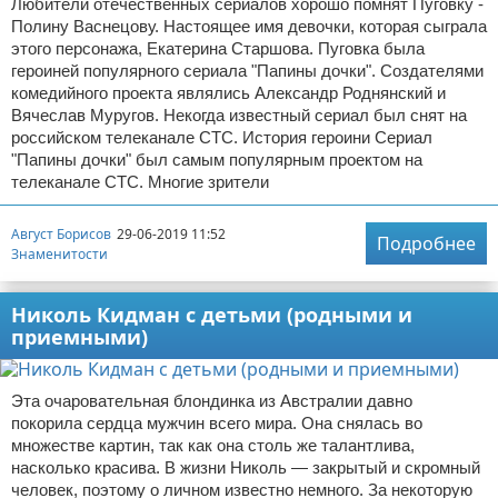
Любители отечественных сериалов хорошо помнят Пуговку -
Полину Васнецову. Настоящее имя девочки, которая сыграла
этого персонажа, Екатерина Старшова. Пуговка была
героиней популярного сериала "Папины дочки". Создателями
комедийного проекта являлись Александр Роднянский и
Вячеслав Муругов. Некогда известный сериал был снят на
российском телеканале СТС. История героини Сериал
"Папины дочки" был самым популярным проектом на
телеканале СТС. Многие зрители
Август Борисов
29-06-2019 11:52
Подробнее
Знаменитости
Николь Кидман с детьми (родными и
приемными)
Эта очаровательная блондинка из Австралии давно
покорила сердца мужчин всего мира. Она снялась во
множестве картин, так как она столь же талантлива,
насколько красива. В жизни Николь — закрытый и скромный
человек, поэтому о личном известно немного. За некоторую