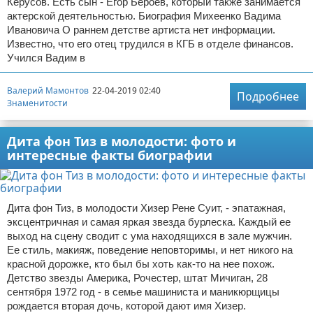
Керусов. Есть сын - Егор Бероев, который также занимается
актерской деятельностью. Биография Михеенко Вадима
Ивановича О раннем детстве артиста нет информации.
Известно, что его отец трудился в КГБ в отделе финансов.
Учился Вадим в
Валерий Мамонтов
22-04-2019 02:40
Подробнее
Знаменитости
Дита фон Тиз в молодости: фото и
интересные факты биографии
Дита фон Тиз, в молодости Хизер Рене Суит, - эпатажная,
эксцентричная и самая яркая звезда бурлеска. Каждый ее
выход на сцену сводит с ума находящихся в зале мужчин.
Ее стиль, макияж, поведение неповторимы, и нет никого на
красной дорожке, кто был бы хоть как-то на нее похож.
Детство звезды Америка, Рочестер, штат Мичиган, 28
сентября 1972 год - в семье машиниста и маникюрщицы
рождается вторая дочь, которой дают имя Хизер.