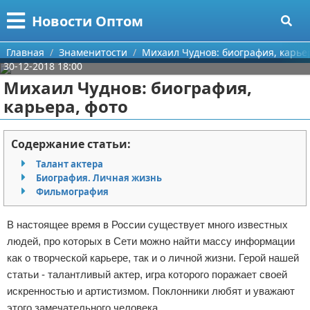
Меню
X
Новости Оптом
Главная
Главная
Знаменитости
Михаил Чуднов: биография, карье
30-12-2018 18:00
Категории
Михаил Чуднов: биография,
карьера, фото
Поиск
Информационные технологии
О проекте
Автомобили
Содержание статьи:
Талант актера
Контакты
Знаменитости
Биография. Личная жизнь
Фильмография
Сотрудничество
Политика
В настоящее время в России существует много известных
Размещение рекламы
Природа
людей, про которых в Сети можно найти массу информации
как о творческой карьере, так и о личной жизни. Герой нашей
Для правообладателей
Философия
статьи - талантливый актер, игра которого поражает своей
искренностью и артистизмом. Поклонники любят и уважают
Условия предоставления информации
Культура
этого замечательного человека.