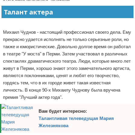
Отказ от ответственности
Экономика
Талант актера
Разное
Реклама
Михаил Чуднов - настоящий профессионал своего дела. Ему
прекрасно удается исполнять не только серьезные роли, но
также и юмористические. Довольно долгое время он работал
в театре "У моста" в Перми. Затем участвовал в различных
спектаклях драматического театра. Люди, которые много лет
живут в Перми, хорошо знают этого замечательного артиста,
являются поклонниками, ценят и любят его творчество,
гордясь тем, что в их городе живет такая известная
личность. В конце 90-х Михаилу Чуднову была вручена
премия "Лучший актер года".
Вам будет интересно:
Талантливая телеведущая Мария
Железнякова