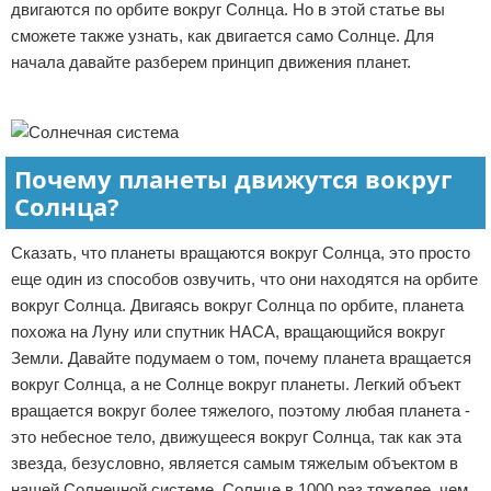
двигаются по орбите вокруг Солнца. Но в этой статье вы
Отказ от ответственности
Экономика
сможете также узнать, как двигается само Солнце. Для
начала давайте разберем принцип движения планет.
Разное
Реклама
Почему планеты движутся вокруг
Солнца?
Сказать, что планеты вращаются вокруг Солнца, это просто
еще один из способов озвучить, что они находятся на орбите
вокруг Солнца. Двигаясь вокруг Солнца по орбите, планета
похожа на Луну или спутник НАСА, вращающийся вокруг
Земли. Давайте подумаем о том, почему планета вращается
вокруг Солнца, а не Солнце вокруг планеты. Легкий объект
вращается вокруг более тяжелого, поэтому любая планета -
это небесное тело, движущееся вокруг Солнца, так как эта
звезда, безусловно, является самым тяжелым объектом в
нашей Солнечной системе. Солнце в 1000 раз тяжелее, чем