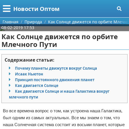
Меню
X
Новости Оптом
Главная
Главная
Природа
Как Солнце движется по орбите Млечно
08-02-2019 17:53
Категории
Как Солнце движется по орбите
Млечного Пути
Поиск
Информационные технологии
О проекте
Автомобили
Содержание статьи:
Почему планеты движутся вокруг Солнца
Контакты
Знаменитости
Исаак Ньютон
Принцип постоянного движения планет
Сотрудничество
Политика
Как двигается Солнце
Как двигаются Солнце и наша Галактика вокруг
Размещение рекламы
Природа
млечного пути
Для правообладателей
Философия
Во все времена вопрос о том, как устроена наша Галактика,
был одним из самых актуальных. Все мы знаем о том, что
Условия предоставления информации
Культура
наша Солнечная система состоит из восьми планет, которые