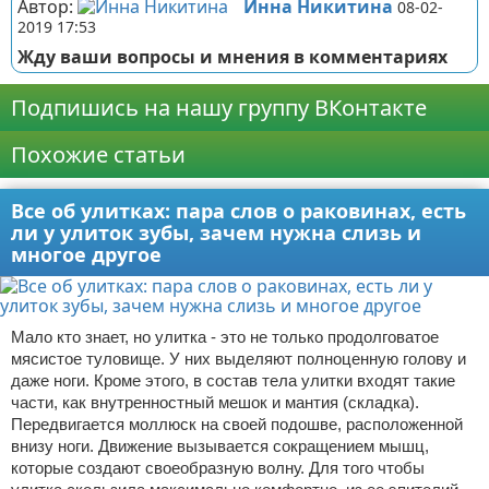
Автор:
Инна Никитина
08-02-
2019 17:53
Жду ваши вопросы и мнения в комментариях
Подпишись на нашу группу ВКонтакте
Похожие статьи
Все об улитках: пара слов о раковинах, есть
ли у улиток зубы, зачем нужна слизь и
многое другое
Мало кто знает, но улитка - это не только продолговатое
мясистое туловище. У них выделяют полноценную голову и
даже ноги. Кроме этого, в состав тела улитки входят такие
части, как внутренностный мешок и мантия (складка).
Передвигается моллюск на своей подошве, расположенной
внизу ноги. Движение вызывается сокращением мышц,
которые создают своеобразную волну. Для того чтобы