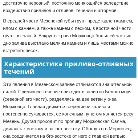
достаточно неровный, постоянно меняющийся вследствие
воздействия приливов и отливов, течений и штормов.
В средней части Мезенской губы грунт представлен камнем,
илом с камнем, а также камнем с песком, в восточной части
грунт песчаный. Вокруг острова Моржовца большей частью
дно залива выстлано мелким камнем и лишь местами можно
встретить песок.
Характеристика приливо-отливных
течений
Эти явления в Мезенском заливе отличаются значительной
силой. Приливное течение приходит в залив из Белого моря
(северной его части), разделяясь на две ветви у о-ва
Моржовца. Главная движется серединой залива и
постепенно суживается, ее конечным пунктом является реку
Мезень. Другая проходит по проливу Моржовская Салма,
двигаясь к востоку и на юго-востоку. Обогнув о-в Моржовец,
она соединяется на бго-востоке от него с главной ветвью