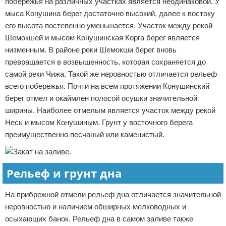
побережья на различных участках является неодинаковой. У
мыса Конушина берег достаточно высокий, далее к востоку
его высота постепенно уменьшается. Участок между рекой
Шемокшей и мысом Конушинская Корга берег является
низменным. В районе реки Шемокши берег вновь
превращается в возвышенность, которая сохраняется до
самой реки Чижа. Такой же неровностью отличается рельеф
всего побережья. Почти на всем протяжении Конушинский
берег отмел и окаймлен полосой осушки значительной
ширины. Наиболее отмелым является участок между рекой
Несь и мысом Конушиным. Грунт у восточного берега
преимущественно песчаный или каменистый.
Рельеф и грунт дна
На прибрежной отмели рельеф дна отличается значительной
неровностью и наличием обширных мелководных и
осыхающих банок. Рельеф дна в самом заливе также