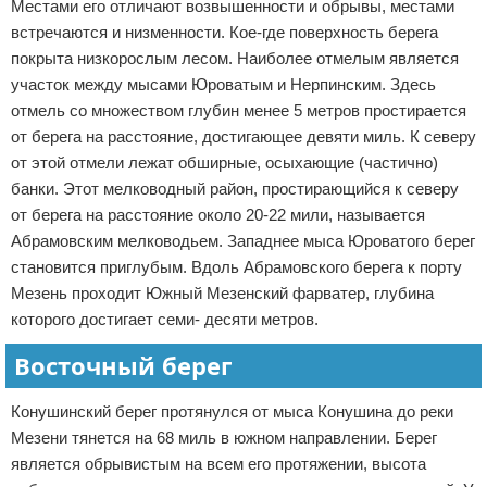
Местами его отличают возвышенности и обрывы, местами
встречаются и низменности. Кое-где поверхность берега
покрыта низкорослым лесом. Наиболее отмелым является
участок между мысами Юроватым и Нерпинским. Здесь
отмель со множеством глубин менее 5 метров простирается
от берега на расстояние, достигающее девяти миль. К северу
от этой отмели лежат обширные, осыхающие (частично)
банки. Этот мелководный район, простирающийся к северу
от берега на расстояние около 20-22 мили, называется
Абрамовским мелководьем. Западнее мыса Юроватого берег
становится приглубым. Вдоль Абрамовского берега к порту
Мезень проходит Южный Мезенский фарватер, глубина
которого достигает семи- десяти метров.
Восточный берег
Конушинский берег протянулся от мыса Конушина до реки
Мезени тянется на 68 миль в южном направлении. Берег
является обрывистым на всем его протяжении, высота