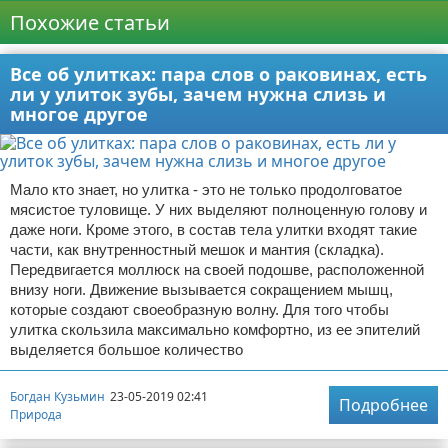
Похожие статьи
Все об улитках: пара слов о раковинах, есть
ли у улиток зубы, зачем нужна слизь и
многое другое
Мало кто знает, но улитка - это не только продолговатое
мясистое туловище. У них выделяют полноценную голову и
даже ноги. Кроме этого, в состав тела улитки входят такие
части, как внутренностный мешок и мантия (складка).
Передвигается моллюск на своей подошве, расположенной
внизу ноги. Движение вызывается сокращением мышц,
которые создают своеобразную волну. Для того чтобы
улитка скользила максимально комфортно, из ее эпителий
выделяется большое количество
Богдан Кузьмин
23-05-2019 02:41
Подробнее
Природа