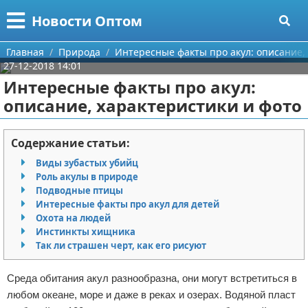
Меню
X
Новости Оптом
Главная
Главная
Природа
Интересные факты про акул: описание,
27-12-2018 14:01
Категории
Интересные факты про акул:
описание, характеристики и фото
Поиск
Информационные технологии
О проекте
Автомобили
Содержание статьи:
Виды зубастых убийц
Контакты
Знаменитости
Роль акулы в природе
Подводные птицы
Сотрудничество
Политика
Интересные факты про акул для детей
Охота на людей
Размещение рекламы
Природа
Инстинкты хищника
Так ли страшен черт, как его рисуют
Для правообладателей
Философия
Среда обитания акул разнообразна, они могут встретиться в
Условия предоставления информации
Культура
любом океане, море и даже в реках и озерах. Водяной пласт