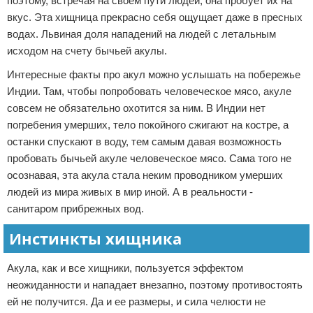
поэтому, встречая на своем пути людей, она пробует их на
вкус. Эта хищница прекрасно себя ощущает даже в пресных
водах. Львиная доля нападений на людей с летальным
исходом на счету бычьей акулы.
Интересные факты про акул можно услышать на побережье
Индии. Там, чтобы попробовать человеческое мясо, акуле
совсем не обязательно охотится за ним. В Индии нет
погребения умерших, тело покойного сжигают на костре, а
останки спускают в воду, тем самым давая возможность
пробовать бычьей акуле человеческое мясо. Сама того не
осознавая, эта акула стала неким проводником умерших
людей из мира живых в мир иной. А в реальности -
санитаром прибрежных вод.
Инстинкты хищника
Акула, как и все хищники, пользуется эффектом
неожиданности и нападает внезапно, поэтому противостоять
ей не получится. Да и ее размеры, и сила челюсти не