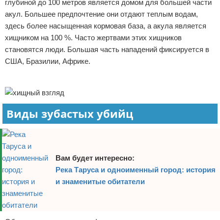
глубиной до 100 метров является домом для большей части
Отказ от ответственности
Экономика
акул. Большее предпочтение они отдают теплым водам,
здесь более насыщенная кормовая база, а акула является
Разное
хищником на 100 %. Часто жертвами этих хищников
становятся люди. Большая часть нападений фиксируется в
США, Бразилии, Африке.
Реклама
Виды зубастых убийц
Вам будет интересно:
Река Таруса и одноименный город: история
и знаменитые обитатели