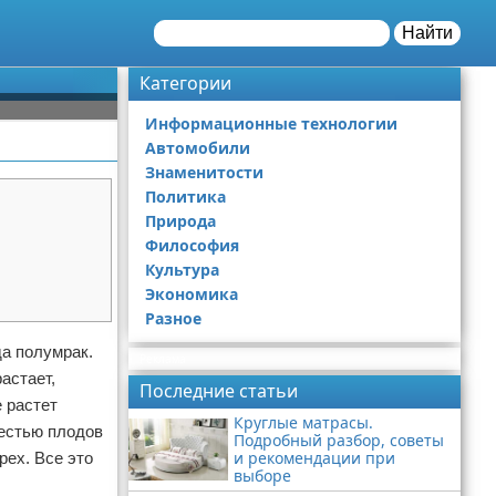
Найти
Категории
Информационные технологии
Автомобили
Знаменитости
Политика
Природа
Философия
Культура
Экономика
Разное
да полумрак.
Реклама
астает,
Последние статьи
 растет
Круглые матрасы.
жестью плодов
Подробный разбор, советы
и рекомендации при
рех. Все это
выборе