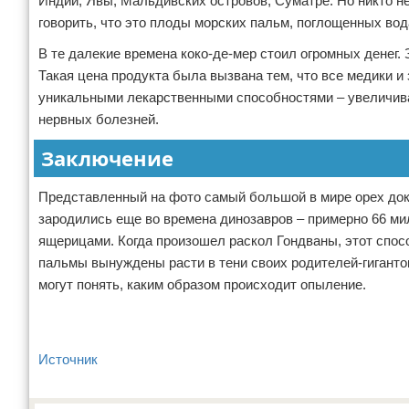
Индии, Явы, Мальдивских островов, Суматре. Но никто не 
говорить, что это плоды морских пальм, поглощенных во
В те далекие времена коко-де-мер стоил огромных денег. 
Такая цена продукта была вызвана тем, что все медики и 
уникальными лекарственными способностями – увеличивае
нервных болезней.
Заключение
Представленный на фото самый большой в мире орех док
зародились еще во времена динозавров – примерно 66 ми
ящерицами. Когда произошел раскол Гондваны, этот спо
пальмы вынуждены расти в тени своих родителей-гиганто
могут понять, каким образом происходит опыление.
Источник