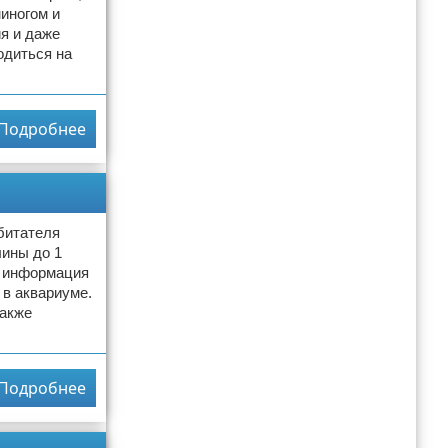
иногом и
ия и даже
одиться на
Подробнее
битателя
лины до 1
а информация
 в аквариуме.
также
Подробнее