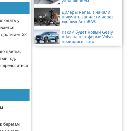
управлением
Дилеры Renault начали
получать запчасти через
блюдать у
«дочку» АвтоВАЗа
ивается.
Каким будет новый Geely
 достигает 32
Atlas на платформе Volvo:
появились фото
го цветка,
тый год.
 переноситься
ам
 к берегам