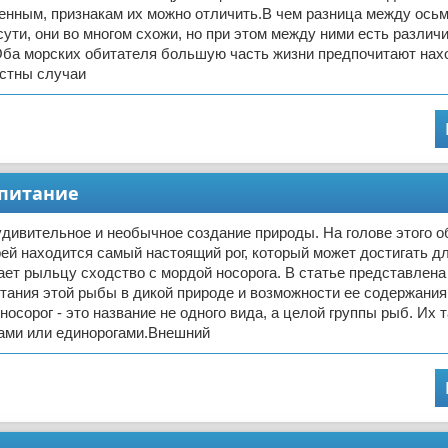
енным, признакам их можно отличить.В чем разница между осьм
ути, они во многом схожи, но при этом между ними есть различ
Оба морских обитателя большую часть жизни предпочитают нах
естны случаи
 питание
удивительное и необычное создание природы. На голове этого о
ей находится самый настоящий рог, который может достигать д
ает рыльцу сходство с мордой носорога. В статье представлен
тания этой рыбы в дикой природе и возможности ее содержания
осорог - это название не одного вида, а целой группы рыб. Их 
ами или единорогами.Внешний