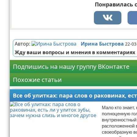
Понравилась с
Реклама
Автор:
Ирина Быстрова
22-03
Жду ваши вопросы и мнения в комментариях
Подпишись на нашу группу ВКонтакте
Похожие статьи
Все об улитках: пара слов о раковинах, е
Мало кто знает,
полноценную голо
внутренностный 
расположенной 
своеобразную во