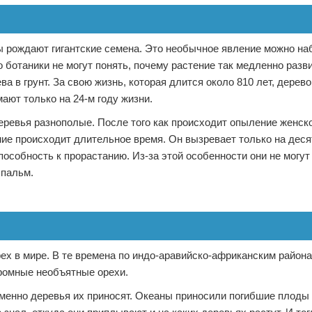
ы рождают гигантские семена. Это необычное явление можно на
 ботаники не могут понять, почему растение так медленно разв
а в грунт. За свою жизнь, которая длится около 810 лет, дерево
ают только на 24-м году жизни.
деревья разнополые. После того как происходит опыление женско
ие происходит длительное время. Он вызревает только на деся
пособность к прорастанию. Из-за этой особенности они не могут
 пальм.
ех в мире. В те времена по индо-аравийско-африканским район
огромные необъятные орехи.
 именно деревья их приносят. Океаны приносили погибшие плоды