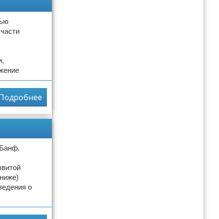
тью
 части
и,
жение
Подробнее
 Банф.
звитой
ниже)
ведения о