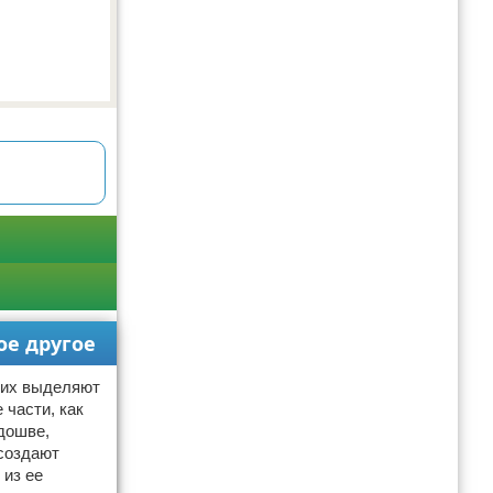
ое другое
 них выделяют
 части, как
дошве,
создают
 из ее