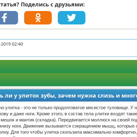
татья? Поделись с друзьями:
-2019 02:40
сть ли у улиток зубы, зачем нужна слизь и мног
 но улитка - это не только продолговатое мясистое туловище. У
ву и даже ноги. Кроме этого, в состав тела улитки входят такие
мешок и мантия (складка). Передвигается моллюск на своей по
внизу ноги. Движение вызывается сокращением мышц, которые 
лну. Для того чтобы улитка скользила максимально комфортно,