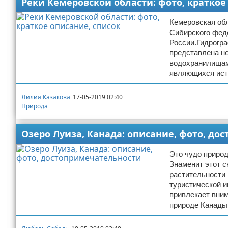
Реки Кемеровской области: фото, краткое
Кемеровская обл
Сибирского феде
России.Гидрогр
представлена н
водохранилищами
являющихся ист
Лилия Казакова
17-05-2019 02:40
Природа
Озеро Луиза, Канада: описание, фото, д
Это чудо приро
Знаменит этот 
растительности
туристической и
привлекает вни
природе Канады