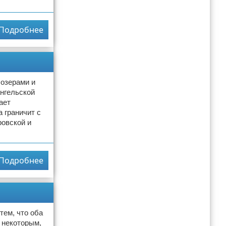
Подробнее
 озерами и
ангельской
ает
 граничит с
ровской и
Подробнее
тем, что оба
 некоторым,