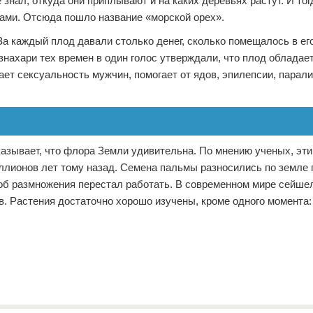
знал, откуда они приплывают и на каких деревьях растут. И тог
дами. Отсюда пошло название «морской орех».
За каждый плод давали столько денег, сколько помещалось в ег
знахари тех времен в один голос утверждали, что плод обладае
т сексуальность мужчин, помогает от ядов, эпилепсии, паралич
азывает, что флора Земли удивительна. По мнению ученых, эт
ллионов лет тому назад. Семена пальмы разносились по земле 
соб размножения перестал работать. В современном мире сейше
в. Растения достаточно хорошо изучены, кроме одного момента: