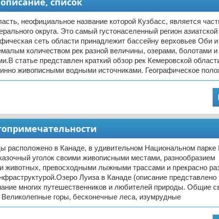
 описание, список
асть, неофициальное название которой Кузбасс, является час
рального округа. Это самый густонаселенный регион азиатской
афическая сеть области принадлежит бассейну верховьев Оби и
емалым количеством рек разной величины, озерами, болотами и
.В статье представлен краткий обзор рек Кемеровской област
инно живописными водными источниками. Географическое поло
остопримечательности
ды расположено в Канаде, в удивительном Национальном парке
сказочный уголок своими живописными местами, разнообразием
 и животных, превосходными лыжными трассами и прекрасно ра
нфраструктурой.Озеро Луиза в Канаде (описание представлено 
мание многих путешественников и любителей природы. Общие с
 Великолепные горы, бесконечные леса, изумрудные