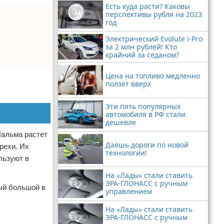
Есть куда расти? Каковы
перспективы рубля на 2023
год
Электрический Evolute i-Pro
за 2 млн рублей! Кто
крайний за седаном?
Цена на топливо медленно
ползёт вверх
Эти пять популярных
автомобиля в РФ стали
дешевле
Пальма растет
Даёшь дороги по новой
рехи. Их
технологии!
льзуют в
На «Лады» стали ставить
ЭРА-ГЛОНАСС с ручным
ый большой в
управлением
На «Лады» стали ставить
ЭРА-ГЛОНАСС с ручным