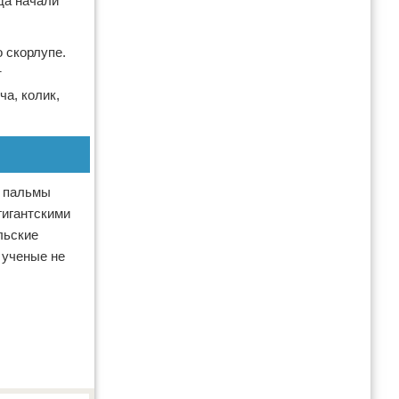
да начали
о скорлупе.
т
а, колик,
и пальмы
гигантскими
льские
 ученые не