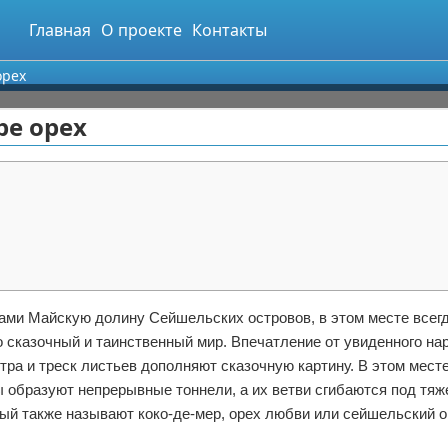
Главная
О проекте
Контакты
орех
ре орех
чами Майскую долину Сейшельских островов, в этом месте всег
о сказочный и таинственный мир. Впечатление от увиденного нар
ра и треск листьев дополняют сказочную картину. В этом месте
 образуют непрерывные тоннели, а их ветви сгибаются под тя
орый также называют коко-де-мер, орех любви или сейшельский о