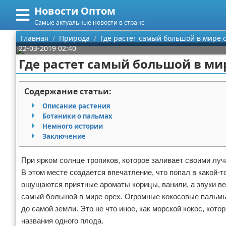
Новости Оптом
Меню
X
Самые актуальные новости в стране
Главная
Главная
Природа
Где растет самый большой в мире 
22-03-2019 02:40
Категории
Где растет самый большой в ми
Поиск
Информационные технологии
Содержание статьи:
О проекте
Автомобили
Описание растения
Ботаники о пальмах
Контакты
Знаменитости
Немного истории
Заключение
Сотрудничество
Политика
При ярком солнце тропиков, которое заливает своими лу
Размещение рекламы
Природа
В этом месте создается впечатление, что попал в какой-т
ощущаются приятные ароматы корицы, ванили, а звуки вет
Для правообладателей
Философия
самый большой в мире орех. Огромные кокосовые пальмы
до самой земли. Это не что иное, как морской кокос, кот
Условия предоставления информации
Культура
названия одного плода.