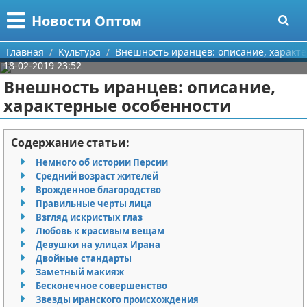
Меню
X
Новости Оптом
Главная
Главная
Культура
Внешность иранцев: описание, характ
18-02-2019 23:52
Категории
Внешность иранцев: описание,
характерные особенности
Поиск
Информационные технологии
О проекте
Автомобили
Содержание статьи:
Немного об истории Персии
Контакты
Знаменитости
Средний возраст жителей
Врожденное благородство
Сотрудничество
Политика
Правильные черты лица
Взгляд искристых глаз
Размещение рекламы
Природа
Любовь к красивым вещам
Девушки на улицах Ирана
Двойные стандарты
Для правообладателей
Философия
Заметный макияж
Бесконечное совершенство
Условия предоставления информации
Культура
Звезды иранского происхождения