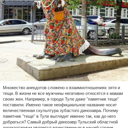
Множество анекдотов сложено о взаимоотношениях зятя и
тещи. В жизни не все мужчины негативно относятся к мамам
своих жен. Например, в городе Туле даже "памятник теще"
поставили. Именно такое неофициальное название носит
величественная скульптура зубастого динозавра. Почему
памятник "теще" в Туле выглядит именно так, как до него
добраться? Самый добрый динозавр Тульский областной
зооэкзотариум является единственным в нашей стране