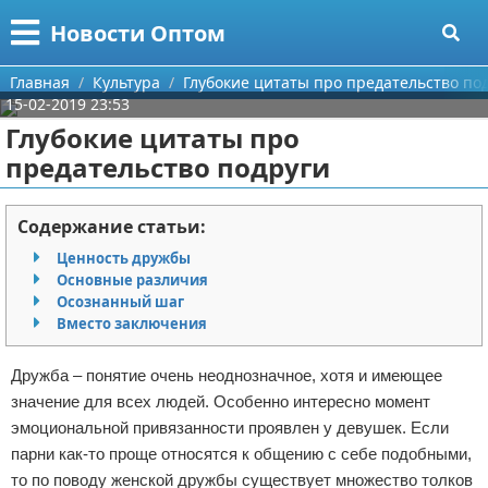
Меню
X
Новости Оптом
Главная
Главная
Культура
Глубокие цитаты про предательство по
15-02-2019 23:53
Категории
Глубокие цитаты про
предательство подруги
Поиск
Информационные технологии
О проекте
Автомобили
Содержание статьи:
Ценность дружбы
Контакты
Знаменитости
Основные различия
Осознанный шаг
Сотрудничество
Политика
Вместо заключения
Размещение рекламы
Природа
Дружба – понятие очень неоднозначное, хотя и имеющее
значение для всех людей. Особенно интересно момент
Для правообладателей
Философия
эмоциональной привязанности проявлен у девушек. Если
парни как-то проще относятся к общению с себе подобными,
Условия предоставления информации
Культура
то по поводу женской дружбы существует множество толков