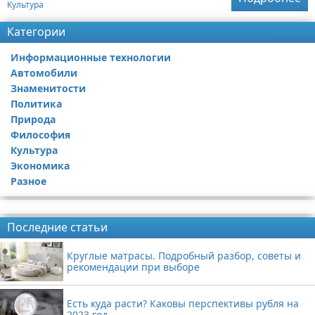
Культура
Категории
Информационные технологии
Автомобили
Знаменитости
Политика
Природа
Философия
Культура
Экономика
Разное
Реклама
Последние статьи
Круглые матрасы. Подробный разбор, советы и
рекомендации при выборе
Есть куда расти? Каковы перспективы рубля на
2023 год